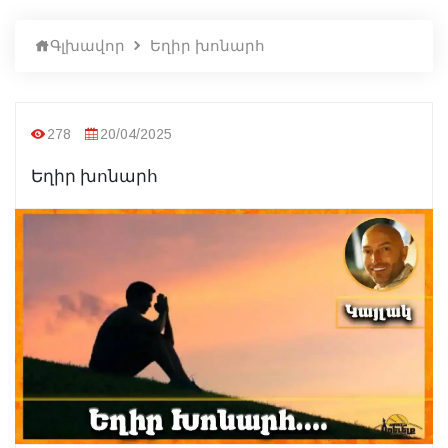
Գլխավոր
Եղիր խոնարհ
278
20/04/2025
Եղիր խոնարհ