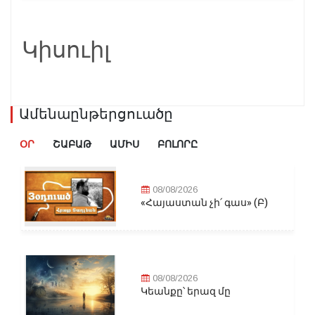
Կիսուիլ
Ամենաընթերցուածը
ՕՐ
ՇԱԲԱԹ
ԱՄԻՍ
ԲՈԼՈՐԸ
08/08/2026
«Հայաստան չի՛ գաս» (Բ)
08/08/2026
Կեանքը՝ երազ մը