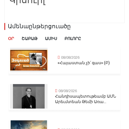
Կիսուիլ
Ամենաընթերցուածը
ՕՐ
ՇԱԲԱԹ
ԱՄԻՍ
ԲՈԼՈՐԸ
08/08/2026
«Հայաստան չի՛ գաս» (Բ)
08/08/2026
Հանդիսապետութեամբ ԱՄՆ
Արեւմտեան Թեմի Առա...