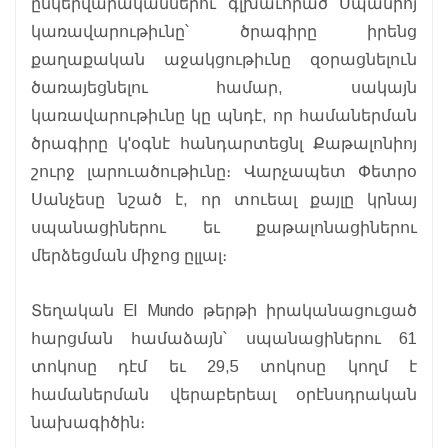
ընկերվարականներու գլխաւորած Սպանիոյ
կառավարութիւնը՝ ծրագիրը իրենց
քաղաքական աջակցութիւնը զօրացնելուն
ծառայեցնելու համար, սակայն
կառավարութիւնը կը պնդէ, որ համաներման
ծրագիրը կ'օգնէ հանդարտեցնլ Քաթալոնիոյ
շուրջ լարուածութիւնը։ Վարչապետ Փետրօ
Սանչեսը նշած է, որ տուեալ քայլը կրնայ
սպանացիներու եւ քաթալոնացիներու
մերձեցման միջոց ըլլալ։
Տեղական El Mundo թերթի իրականացուցած
հարցման համաձայն՝ սպանացիներու 61
տոկոսը դէմ եւ 29,5 տոկոսը կողմ է
համաներման վերաբերեալ օրէնսդրական
նախագիծին։