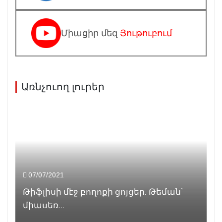
Միացիր մեզ
Յութուբում
Առնչուող լուրեր
07/07/2021
Թիֆլիսի մէջ բողոքի ցոյցեր. Թեման՝
միասեռ...