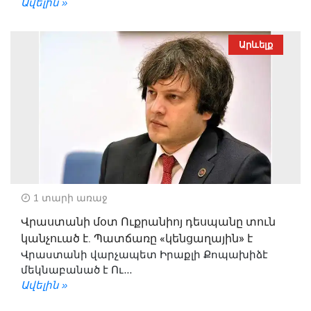
Ավելին »
Արևելք
1 տարի առաջ
Վրաստանի մօտ Ուքրանիոյ դեսպանը տուն
կանչուած է. Պատճառը «կենցաղային» է
Վրաստանի վարչապետ Իրաքլի Քոպախիձէ
մեկնաբանած է Ու...
Ավելին »