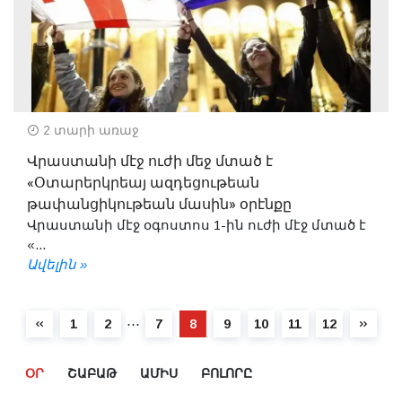
2 տարի առաջ
Վրաստանի մէջ ուժի մեջ մտած է
«Օտարերկրեայ ազդեցութեան
թափանցիկութեան մասին» օրէնքը
Վրաստանի մէջ օգոստոս 1-ին ուժի մէջ մտած է
«...
Ավելին »
⋯
1
2
7
8
9
10
11
12
ՕՐ
ՇԱԲԱԹ
ԱՄԻՍ
ԲՈԼՈՐԸ