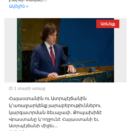
Ավելին »
Արևելք
1 տարի առաջ
Հայաստանին ու Ատրպէյճանին
կ՚առաջարկենք յարաբերութիւններու
կարգաւորման ձեւաչափ․ Քոպախիձէ
Վրաստանը կ՚ողջունէ Հայաստանի եւ
Ատրպէյճանի միջեւ...