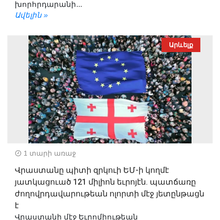
խորհրդարանի...
Ավելին »
Արևելք
1 տարի առաջ
Վրաստանը պիտի զրկուի ԵՄ-ի կողմէ
յատկացուած 121 միլիոն եւրոյէն. պատճառը
ժողովրդավարութեան ոլորտի մէջ յետընթացն
է
Վրաստանի մէջ Եւրոմիութեան