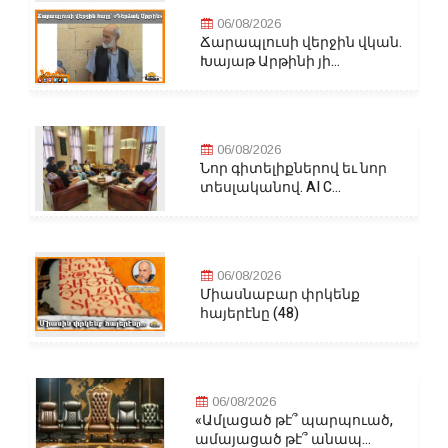
06/08/2026
Ճարապլուսի վերջին վկան.
Խայաթ Արթինի յի...
06/08/2026
Նոր գիտելիքներով եւ նոր
տեսլականով. AI C...
06/08/2026
Միասնաբար փրկենք
հայերէնը (48)
06/08/2026
«Ամլացած թէ՞ պարպուած,
ամայացած թէ՞ անապ...