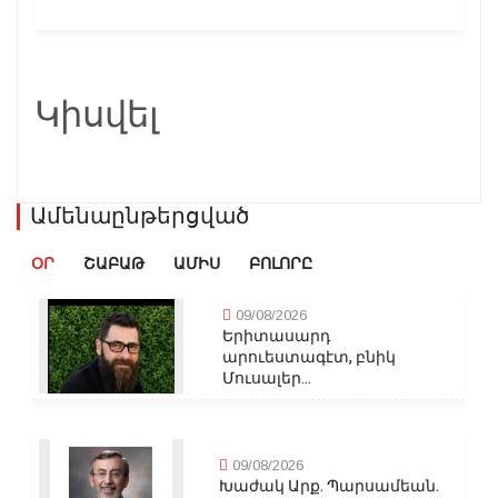
Կիսվել
Ամենաընթերցված
ՕՐ
ՇԱԲԱԹ
ԱՄԻՍ
ԲՈԼՈՐԸ
09/08/2026
Երիտասարդ
արուեստագէտ, բնիկ
Մուսալեր...
09/08/2026
Խաժակ Արք. Պարսամեան.