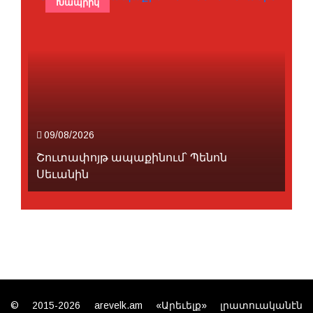
Խապրիկ
09/08/2026
Շուտափոյթ ապաքինում՝ Պենոն
Սեւանին
© 2015-2026 arevelk.am «Արեւելք» լրատուականէն