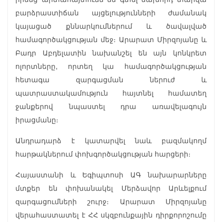
բարձրաստիճան այցելությունների ժամանակ
կայացած քննարկումներում և ծավալված
համագործակցության մեջ։ Արարատ Միրզոյանը և
Բադր Աբդելատին նախանշել են այն կոնկրետ
ոլորտները, որտեղ կա համագործակցության
հետագա զարգացման ներուժ և
պատրաստակամություն հայտնել համատեղ
ջանքերով նպաստել դրա առավելագույն
իրացմանը։
Անդրադարձ է կատարվել նաև բազմակողմ
հարթակներում փոխգործակցության հարցերի։
Հայաստանի և Եգիպտոսի ԱԳ նախարարները
մտքեր են փոխանակել Մերձավոր Արևելքում
զարգացումների շուրջ։ Արարատ Միրզոյանը
վերահաստատել է ՀՀ սկզբունքային դիրքորոշումը