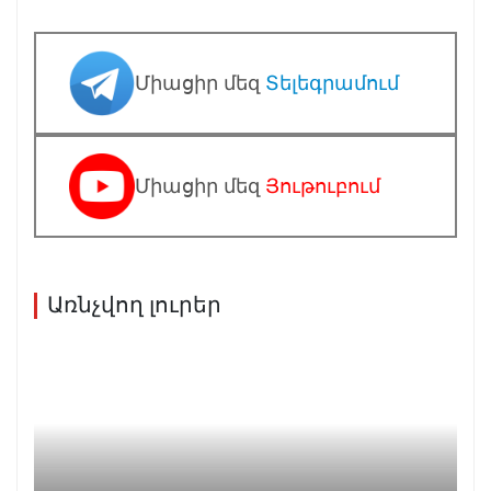
Միացիր մեզ
Տելեգրամում
Միացիր մեզ
Յութուբում
Առնչվող լուրեր