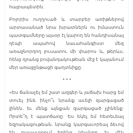
հայրապետին:
Բոլորիս ուղղուած և տարբեր առիթներով
արտասանած նրա խրատներն ու իմաստուն
պատգամները այսօր էլ կարող են հանդիսանալ
դէպի ապահով նաւահանգիստ մեզ
առաջնորդող լուսատու մի փարոս և, թերևս,
հենց դրանց բովանդակութեան մէջ է կայանում
մեր առաջընթացի գաղտնիքը.
* * *
«Ես ճանաչել եմ շատ ազգեր և յաճախ հարց եմ
տուել ինձ. ինչո՞ւ նրանք աւելի զարգացած
լինեն, եւ մենք այնքան զարգացած չլինենք:
Որտե՞ղ է պատճառը: Ես եկել եմ հետեւեալ
եզրակացութեան. նրանք կարգաւորեալ ձեւով
են դասաւորում իրենց կեանքը, եւ մէկ