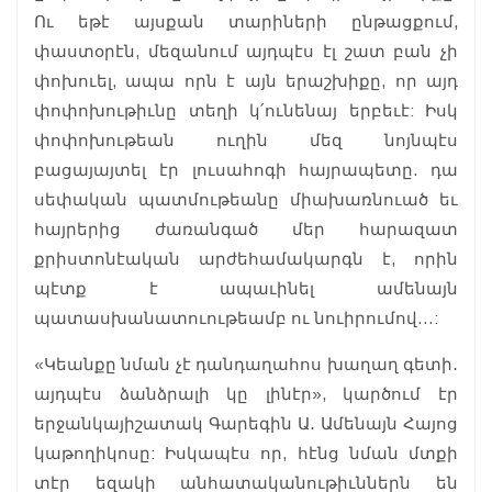
Ու եթէ այսքան տարիների ընթացքում,
փաստօրէն, մեզանում այդպէս էլ շատ բան չի
փոխուել, ապա որն է այն երաշխիքը, որ այդ
փոփոխութիւնը տեղի կ՛ունենայ երբեւէ: Իսկ
փոփոխութեան ուղին մեզ նոյնպէս
բացայայտել էր լուսահոգի հայրապետը. դա
սեփական պատմութեանը միախառնուած եւ
հայրերից ժառանգած մեր հարազատ
քրիստոնէական արժեհամակարգն է, որին
պէտք է ապաւինել ամենայն
պատասխանատուութեամբ ու նուիրումով…:
«Կեանքը նման չէ դանդաղահոս խաղաղ գետի․
այդպէս ձանձրալի կը լինէր», կարծում էր
երջանկայիշատակ Գարեգին Ա․ Ամենայն Հայոց
կաթողիկոսը: Իսկապէս որ, հէնց նման մտքի
տէր եզակի անհատականութիւններն են