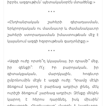
իբրեւ ազգութիւն՝ պետականօրէն մտածենք:»
* * *
«Ընդհանրական շահերի գերադասման,
երկրորդական ու մասնաւոր և ժամանակաւոր
շահերի ստորադասման իմաստութեան մէջ է
կայանում ազգի հզօրութեան գաղտնիքը։»
* * *
«Ազգի ուժը որտե՞ղ կկայանայ. իր դրամի՞ մեջ,
իր զենքի՞: Ո՛չ: Իր բարոյական, իր
գիտակցական, մարդկային, հոգեւոր
ըմբռնումին մէջն է ազգի ուժը: Դրամը մէկի
ձեռքում կարող է բարեաց աղբիւր լինել, մէկ
ուրիշի ձեռքում՝ չարեաց աղբիւր։ Զէնքը մեկին
կարող է հերոս դարձնել, իսկ միւսին՝
ոճրագործ։ Հետեւաբար՝ մարդն է կարեւորը,