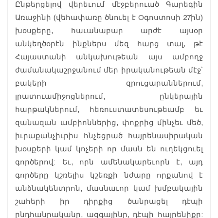
Ընթերցելով վերեւում մէջբերուած Գարեգին
Առաջինի (վեհափառը ծնուել է Oգոստոսի 27ին)
խօսքերը, հաւանաբար արժէ այսօր
անկեղծօրէն ինքներս մեզ հարց տալ, թէ
Հայաստանի անկախութեան այս ամբողջ
ժամանակաշրջանում մեր իրականութեան մէջ՝
բակերի զրուցարաններում,
լրատուամիջոցներում, ընկերային
հարթակներում, հեռուստատեսութեամբ եւ
զանազան ամբիոններից, փոքրից մինչեւ մեծ,
իւրաքանչիւրիս հնչեցրած հայրենասիրական
խօսքերի կամ կոչերի որ մասն են ուղեկցուել
գործերով: Եւ, որն ամենակարեւորն է, այդ
գործերը կշռելիս կշեռքի նժարը որքանով է
անձնակենտրոն, մասնաւոր կամ խմբակային
շահերի իր դիրքից ծանրացել դէպի
ընդհանրականը, ազգայինը, դէպի հայրենիքը: