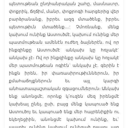
պետութեան ընդհանրական շահը, մասնաւոր,
փոքրիկ, ճղճիմ, մանր, փոքրոգի հարցերից վեր
բարձրանանք, իբրեւ ազգ մտածենք, իբրեւ
պետութիւն մտածենք…: Չմոռնանք, մենք
կախում ունինք Աստուծմէ, կախում ունինք մեր
պատմութեան ամենէն ուժեղ ձայներէն. ով որ
ինքզինքը Աստուծմէ անկախ կը հռչակէ`
անկախ չէ։ Ով որ ինքզինքը անկախ կը հռչակէ
մեր պատմութեան ոգիէն` անկախ չէ. գերին է
ինքն իրեն, իր փառասիրութիւններուն, իր
քմահաճոյքներուն եւ այլ կարգի
անհատապաշտական զգացումներուն։ Անկախ
ենք անոնցմէ, որոնք կ՛ուզեն մեզ իրենցմէ
կախեալ ընել, ըսի, բայց մենք կապուած ենք
Աստուծոյ եւ կապուած ենք մեր հայրենիքին ու
եկեղեցիին, անոնցմէ կախում ունինք, եւ`
պատիւ ունինք կախում ունեցած ըլլալու այդ