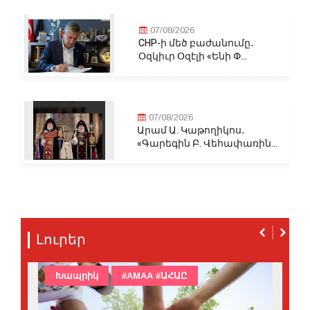
07/08/2026
CHP-ի մեծ բաժանումը․
Օզկիւր Օզէլի «Ենի Փ...
07/08/2026
Արամ Ա. Կաթողիկոս․
«Գարեգին Բ. Վեհափառին...
Լուրեր
Խապրիկ
#AMAA #ԱՀԱԸ