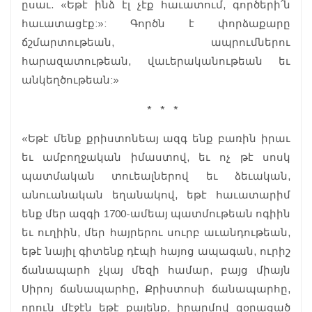
ըսաւ. «Եթէ ինձ էլ չէք հաւատում, գործերի՛ն
հաւատացէք:»: Գործն է փորձաքարը
ճշմարտութեան, ապրումներու
հարազատութեան, վաւերականութեան եւ
անկեղծութեան:»
* * *
«Եթէ մենք քրիստոնեայ ազգ ենք բառին իրաւ
եւ ամբողջական իմաստով, եւ ոչ թէ սոսկ
պատմական տուեալներով եւ ձեւական,
անուանական եղանակով, եթէ հաւատարիմ
ենք մեր ազգի 1700-ամեայ պատմութեան ոգիին
եւ ուղիին, մեր հայրերու սուրբ աւանդութեան,
եթէ նայիլ գիտենք դէպի հայոց ապագան, ուրիշ
ճանապարհ չկայ մեզի համար, բայց միայն
Սիրոյ ճանապարհը, Քրիստոսի ճանապարհը,
որուն մէջէն եթէ քալենք, իրարմով զօրացած