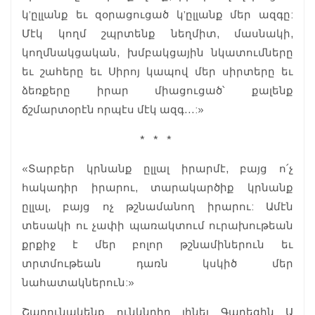
կ’ըլլանք եւ զօրացուցած կ’ըլլանք մեր ազգը:
Մէկ կողմ շպրտենք նեղմիտ, մասնակի,
կողմնակցական, խմբակցային նկատումները
եւ շահերը եւ Սիրոյ կապով մեր սիրտերը եւ
ձեռքերը իրար միացուցած՝ քալենք
ճշմարտօրէն որպէս մէկ ազգ…:»
* * *
«Տարբեր կրնանք ըլլալ իրարմէ, բայց ո՛չ
հակադիր իրարու, տարակարծիք կրնանք
ըլլալ, բայց ոչ թշնամանող իրարու: Ամէն
տեսակի ու չափի պառակտում ուրախութեան
քրքիջ է մեր բոլոր թշնամիներուն եւ
տրտմութեան դառն կսկիծ մեր
նահատակներուն:»
Շարունակենք ունկնդիր լինել Գարեգին Ա