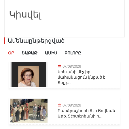
Կիսվել
Ամենաընթերցված
ՕՐ
ՇԱԲԱԹ
ԱՄԻՍ
ԲՈԼՈՐԸ
07/08/2026
Երեւանի մէջ իր
մահանացուն կնքած է
Տօքթ...
07/08/2026
Բարձրաշնորհ Տէր Յովնան
Արք. Տէրտէրեանի հ...