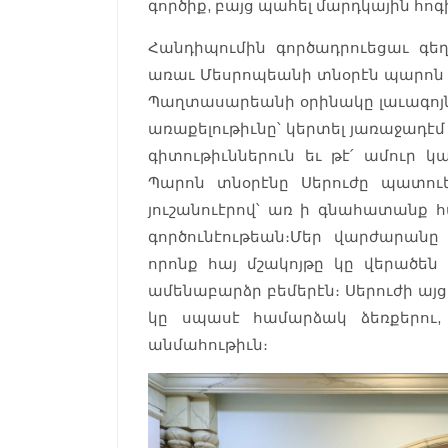
գործիք, բայց պահել մարդկային հոգ
Հանդիպումին գործադրուեցաւ գե
առաւ Մեսրոպեանի տնօրէն պարոն Կ
Պաղտասարեանի օրինակը լաւագոյ
առաքելութիւնը՝ կերտել յառաջադէմ
գիտութիւններուն եւ թէ՛ ամուր կ
Պարոն տնօրէնը Սերուժը պատու
յուշանուէրով՝ առ ի գնահատանք հ
գործունէութեան։ Մեր վարժարան
որոնք հայ մշակոյթը կը վերածեն 
ամենաբարձր բեմերէն։ Սերուժի այցը յ
կը սպասէ համարձակ ձեռքերու
անմահութիւն։