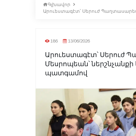
Գլխավոր
Արուեստագէտ՝ Սերուժ Պաղտասարե
186
13/06/2026
Արուեստագէտ՝ Սերուժ 
Մեսրոպեան՝ ներշնչանքի
պատգամով