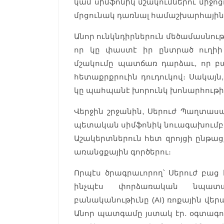
կամ սիմֆոնիկ մշակումներու միջոցո
մրցունակ դառնալ համաշխարհային շ
Անոր ունկնդիրներուն մեծամասնութ
որ կը փաստէ իր ընտրած ուղիի 
մշակումը պատճառ դարձաւ, որ բ
հետաքրքրուին դուդուկով։ Սակայն,
կը պահպանէ խորունկ խոնարհութի
Վերջին շրջանին, Սերուժ Պաղտա
պետական սիմֆոնիկ նուագախումբին
Աշակերտներուն հետ զրոյցի ընթա
առանցքային գործերու։
Որպէս ծրագրաւորող՝ Սերուժ բաց 
ինչպէս փորձառական նպատ
բանականութիւնը (AI) ռոքային վե
Անոր պատգամը յստակ էր. օգտագո