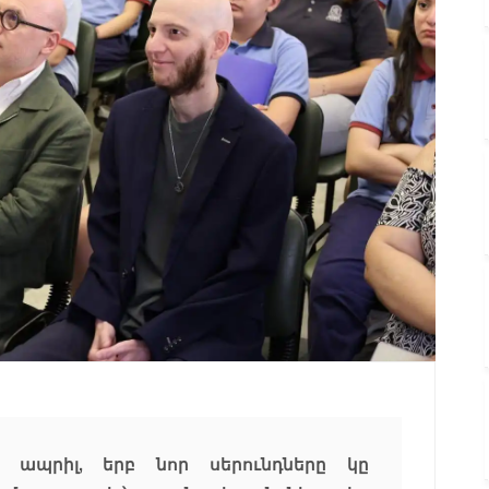
է ապրիլ, երբ նոր սերունդները կը