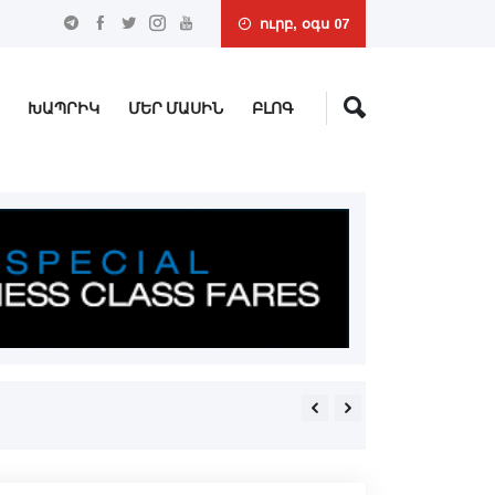
ուրբ, օգս 07
ԽԱՊՐԻԿ
ՄԵՐ ՄԱՍԻՆ
ԲԼՈԳ
Ֆութպոլը մանուկներուն կը