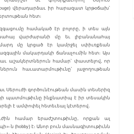
ouge) վերադարձաւ իր հարազատ կրթօճախ՝
երտութեան հետ։
ացումը համակած էր բոլորը, ի տես այն
անահայ վարժարանի մը եւ լիբանանահայ
 մարդ մը կրցած էր կամրջել սփիւռքեան
ազգային մակարդակի ճանաչումին հետ։ Այս
եղաւ աշակերտներուն համար՝ փաստելով, որ
երուն հաւատարմութիւնը՝ յաջողութեան
աւ Սերուժի գործունէութեան մասին տեսերիզ
քի պատմութիւնը ինքնատիպ է իր տեսակին
րելի է ամփոփել հետեւեալ կէտերով.
ժին համար երաժշտութիւնը, որքան ալ
ի»-ն (hobby) է։ Անոր բուն մասնագիտութիւնն