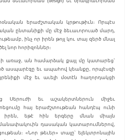
ն ձեւաւորման (design) եւ ծրագրաւորման
տօնական երաժշտական կրթութիւն։ Որպէս
կան ընտանիքի մը մէջ ձեւաւորուած մարդ,
թեամբ, ինչ որ իրեն թոյլ կու տայ զերծ մնալ
լ նոր հորիզոններ։
րի առաջ, ան համարձակ քայլ մը կատարեց՝
ած ասպարէզը եւ ապահով կեանքը, որպէսզի
ենիքի մէջ եւ աւելի մօտէն հաղորդակցի
ց Սերուժի եւ աշակերտներուն միջեւ
եցումը հայ երաժշտութեան հանդէպ ունի
տ իրեն, եթէ հին երգերը մնան միայն
հմանափակուին դասական կատարումներով,
թեան։ «Նոր թեւեր» տալը՝ ելեկտրոնային