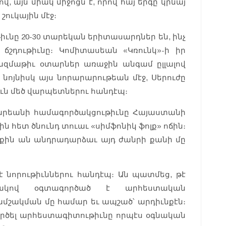
վ, այն միակ միջոցն է, որով հայ երգը կրնայ
ուկային մէջ։
իւնը 20-30 տարեկան երիտասարդներ են, ինչ
ճշդութիւնը։ Կոմիտասեան «Կռունկ»-ի իր
ազմաթիւ օտարներ առաջին անգամ ըլլալով
 նոյնիսկ այս նորարարութեան մէջ, Սերուժը
ւն մեծ վարպետներու հանդէպ։
սարեանի համագործակցութիւնը Հայաստանի
 հետ ծնունդ տուաւ «սիմֆոնիկ ֆոլք» ոճին։
ցքին ան անդրադարձաւ այդ ժանրի քանի մը
է նորութիւններու հանդէպ։ Ան պատմեց, թէ
ակով օգտագործած է արհեստական
րամշակման մը համար եւ ապշած՝ արդիւնքէն։
րծել արհեստագիտութիւնը որպէս օգնական