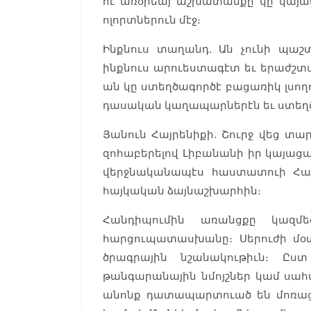
ու առօրեայ աշխատանքը կը կայանա
ոլորտներուն մէջ։
Ինքնուս տաղանդ. Ան չունի պաշ
ինքնուս արուեստագէտ եւ երաժշտա
ան կը ստեղծագործէ բացառիկ լսողու
դասական կաղապարներէն եւ ստեղծե
Յանուն Հայրենիքի. Շուրջ վեց տա
զոհաբերելով Լիբանանի իր կայաց
վերջնականապէս հաստատուի Հայր
հայկական ձայնաշխարհին։
Հանդիպումին առանցքը կազմե
հարցուպատասխանը։ Սերուժի մօտ
ծրագրային նշանակութիւն։ Ըս
թանգարանային նմոյշներ կամ սա
անոնք դատապարտուած են մոռացու