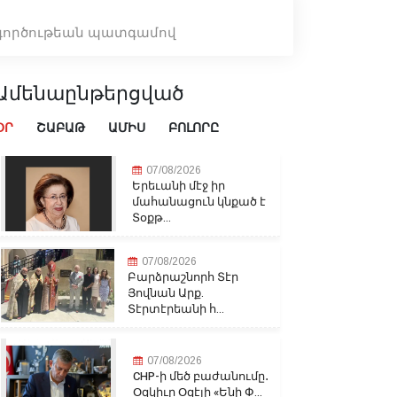
ագործութեան պատգամով
Ամենաընթերցված
ՕՐ
ՇԱԲԱԹ
ԱՄԻՍ
ԲՈԼՈՐԸ
07/08/2026
Երեւանի մէջ իր
մահանացուն կնքած է
Տօքթ...
07/08/2026
Բարձրաշնորհ Տէր
Յովնան Արք.
Տէրտէրեանի հ...
07/08/2026
CHP-ի մեծ բաժանումը․
Օզկիւր Օզէլի «Ենի Փ...