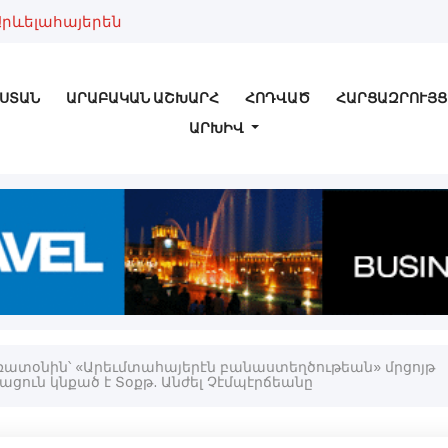
Արևելահայերեն
ՍՏԱՆ
ԱՐԱԲԱԿԱՆ ԱՇԽԱՐՀ
ՀՈԴՎԱԾ
ՀԱՐՑԱԶՐՈՒՅՑ
ԱՐԽԻՎ
ատօնին՝ «Արեւմտահայերէն բանաստեղծութեան» մրցոյթ