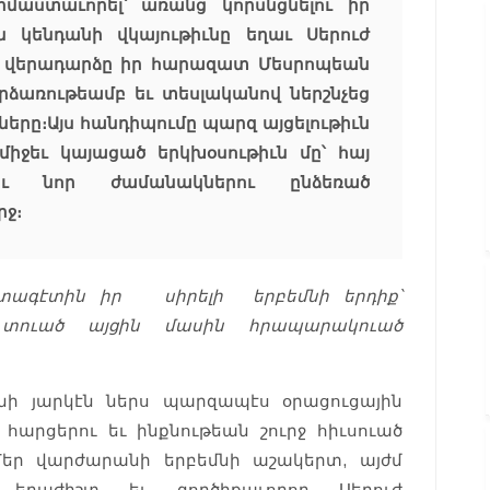
մաստաւորել՝ առանց կորսնցնելու իր
ն կենդանի վկայութիւնը եղաւ Սերուժ
) վերադարձը իր հարազատ Մեսրոպեան
րձառութեամբ եւ տեսլականով ներշնչեց
րը։ Այս հանդիպումը պարզ այցելութիւն
ւ միջեւ կայացած երկխօսութիւն մը՝ հայ
եւ նոր ժամանակներու ընձեռած
րջ։
ագէտին իր սիրելի երբեմնի երդիք՝
ւած այցին մասին հրապարակուած
նի յարկէն ներս պարզապէս օրացուցային
ն հարցերու եւ ինքնութեան շուրջ հիւսուած
Մեր վարժարանի երբեմնի աշակերտ, այժմ
 երաժիշտ եւ գործիքաւորող Սերուժ