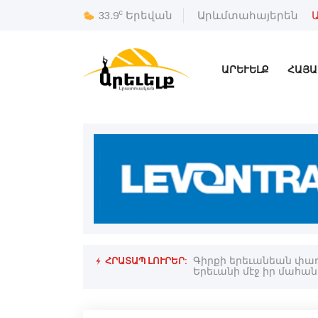
c
33.9
Երեվան
Արևմտահայերեն
ԱՐԵՒԵԼՔ
ՀԱՅԱ
ՀՐԱՏԱՊ ԼՈՒՐԵՐ:
Գիրքի երեւանեան փառ