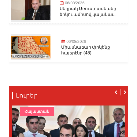
06/08/2026
Սեդրակ Առուստամեանը
երկու ամիսով կալանաւ...
06/08/2026
Միասնաբար փրկենք
հայերէնը (48)
Լուրեր
Հայաստան