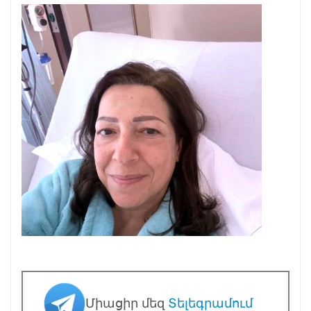
Միացիր մեզ
Տելեգրամում