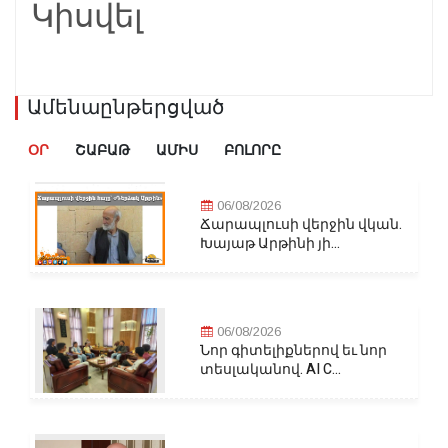
Կիսվել
Ամենաընթերցված
ՕՐ
ՇԱԲԱԹ
ԱՄԻՍ
ԲՈԼՈՐԸ
06/08/2026
Ճարապլուսի վերջին վկան.
Խայաթ Արթինի յի...
06/08/2026
Նոր գիտելիքներով եւ նոր
տեսլականով. AI C...