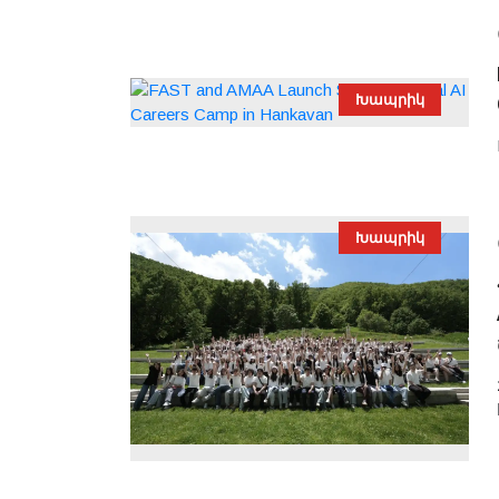
Խապրիկ
Խապրիկ