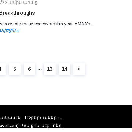
2 ամիս առաջ
Breakthroughs
Across our many endeavors this year, AMAA’s...
Ավելին »
4
5
6
13
14
⋯
տուականէն մէջբերումներու
elk.am): Կայքին մէջ տեղ
Հեռ