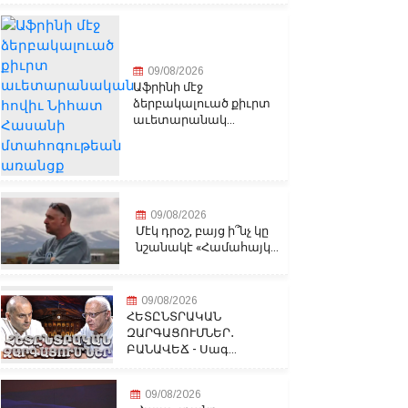
09/08/2026
Աֆրինի մէջ
ձերբակալուած քիւրտ
աւետարանակ...
09/08/2026
Մէկ դրօշ, բայց ի՞նչ կը
նշանակէ «Համահայկ...
09/08/2026
ՀԵՏԸՆՏՐԱԿԱՆ
ԶԱՐԳԱՑՈՒՄՆԵՐ․
ԲԱՆԱՎԵՃ - Սագ...
09/08/2026