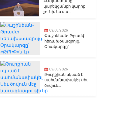
«Հայաստանը
կարեկցանքի կարիք
չունի․ ես սա...
09/08/2026
Փաշինեան- Թրամփ
հեռախօսազրոյց.
Օրակարգը՝...
09/08/2026
Թուրքիան սկսած է
սահմանափակել Սեւ
ծովուն...