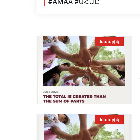
#AMAA #ԱՀԱԸ
Խապրիկ
Խապրիկ