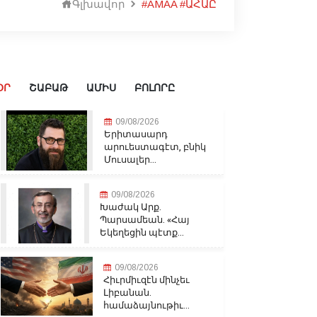
Գլխավոր
#AMAA #ԱՀԱԸ
ՕՐ
ՇԱԲԱԹ
ԱՄԻՍ
ԲՈԼՈՐԸ
09/08/2026
Երիտասարդ
արուեստագէտ, բնիկ
Մուսալեր...
09/08/2026
Խաժակ Արք.
Պարսամեան. «Հայ
Եկեղեցին պէտք...
09/08/2026
Հիւրմիւզէն մինչեւ
Լիբանան.
համաձայնութիւ...