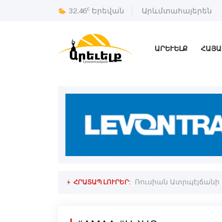
c
32.46
Երեվան
Արևմտահայերեն
ԱՐԵՒԵԼՔ
ՀԱՅԱ
ՀՐԱՏԱՊ ԼՈՒՐԵՐ:
կոլ Փաշինեան
Ռուսիան Ատրպէյճանի 