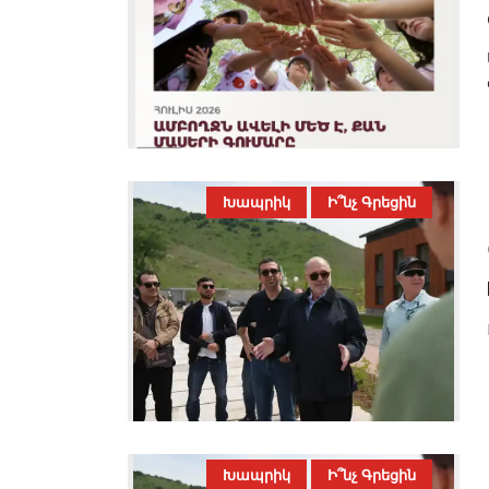
Խապրիկ
Ի՞նչ Գրեցին
Խապրիկ
Ի՞նչ Գրեցին