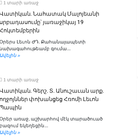
1 տարի առաջ
Վատիկան. Նահատակ Մալոյեանի
սրբադասումը՝ յառաջիկայ 19
Հոկտեմբերին
Օրերս Լեւոն ԺԴ. Քահանայապետի
նախագահութեամբ գումա...
Ավելին »
1 տարի առաջ
Վատիկան. Գերշ. Տ. Անուշաւան արք.
ողջոյններ փոխանցեց Հռոմի Լեւոն
Պապին
Օրեր առաջ, աշխարհով մէկ տարածուած
բազում եկեղեցին...
Ավելին »