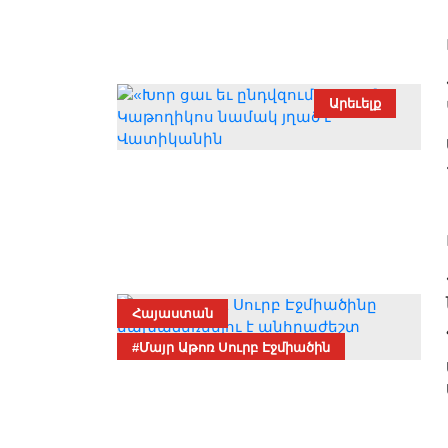
Արեւելք
Հայաստան
#Մայր Աթոռ Սուրբ Էջմիածին