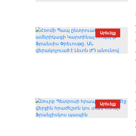
Արեւելք
Արեւելք