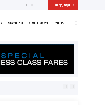
ուրբ, օգս 07
Ց
ԽԱՊՐԻԿ
ՄԵՐ ՄԱՍԻՆ
ՊԼՈԿ
Երեւանի մէջ կը հասկանան