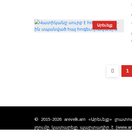
Արեւելք
1
© 2015-2026 arevelk.am «Արեւելք» լրա
յղումը կատարելը պարտադիր է (www.arev