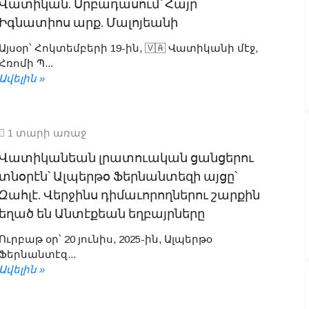
Վատիկան. Սրբադասում՝ Հայր
Իգնատիոս արք. Մալոյեանի
Այսօր՝ Հոկտեմբերի 19-ին, 🇻🇦 Վատիկանի մէջ,
Հռոմի Պ...
Ավելին »
1 տարի առաջ
Վատիկանեան լրատուական ցանցերու
տնօրէն՝ Ալպերթօ Ֆերնանտեզի այցը՝
Զահլէ. Վերջինս դիմաւորողներու շարքին
եղած են Անտէքեան եղբայրները
Ուրբաթ օր՝ 20 յունիս, 2025-ին, Ալպերթօ
Ֆերնանտէզ...
Ավելին »