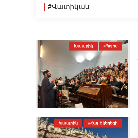
#Վատիկան
Խապրիկ
#Պոլիս
Խապրիկ
#Հայ Եկեղեցի