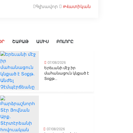
Գլխավոր
#Վատիկան
ՕՐ
ՇԱԲԱԹ
ԱՄԻՍ
ԲՈԼՈՐԸ
07/08/2026
Երեւանի մէջ իր
մահանացուն կնքած է
Տօքթ...
07/08/2026