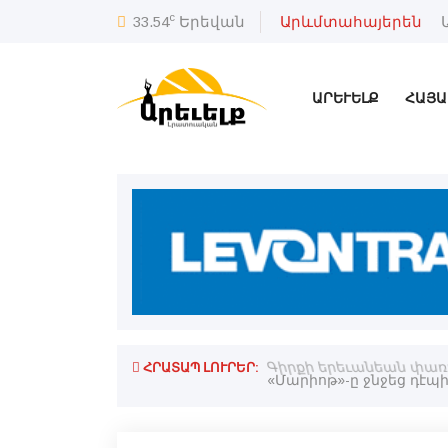
c
33.54
Երեվան
Արևմտահայերեն
ԱՐԵՒԵԼՔ
ՀԱՅԱ
ՀՐԱՏԱՊ ԼՈՒՐԵՐ:
Գիրքի երեւանեան փառ