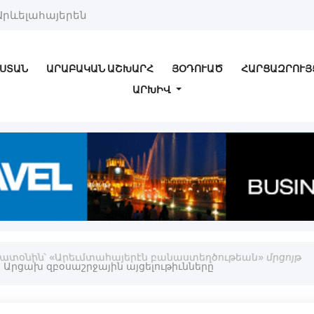
Արևելահայերեն
ՍՏԱՆ
ԱՐԱԲԱԿԱՆ ԱՇԽԱՐՀ
ՅՕԴՈՒԱԾ
ՀԱՐՑԱԶՐՈՒՅ
ԱՐԽԻՎ
ատօնին՝ «Արեւմտահայերէն բանաստեղծութեան» մրցոյթ