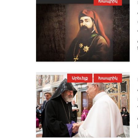
Խապրիկ
Արեւելք
Խապրիկ