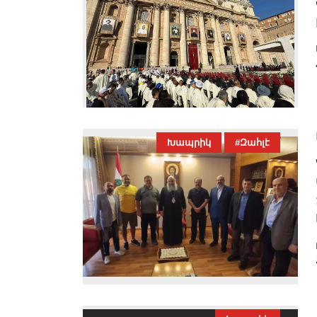
Խապրիկ
#Զահլէ