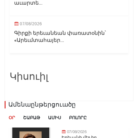
աւարտե...
07/08/2026
Գիրքի երեւանեան փառատօնին՝
«Արեւմտահայեր...
Կիսուիլ
Ամենաընթերցուածը
ՕՐ
ՇԱԲԱԹ
ԱՄԻՍ
ԲՈԼՈՐԸ
07/08/2026
Երեւանի մէջ իր