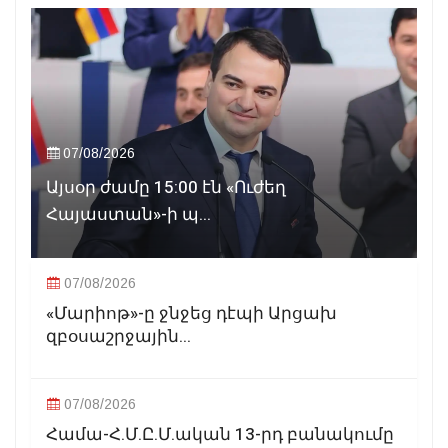
07/08/2026
Այսօր ժամը 15:00 էն «Ուժեղ
Հայաստան»-ի պ...
07/08/2026
«Մարիոթ»-ը ջնջեց դէպի Արցախ
զբօսաշրջային...
07/08/2026
Համա-Հ.Մ.Ը.Մ.ական 13-րդ բանակումը