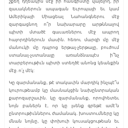
շքեղ դղեակին մէջ իր հանգիստը վայելող, իր
զաւակներուն ապագան Եւրոպայի եւ կամ
Ամերիկայի Միացեալ Նահանգներու մէջ
զարգացնող ո՞ր նախարարը արթննալով
պիտի մտածէ գաւառներու մէջ ապրող
հայորդիներուն մասին. հեռու մարզի մը մէջ
մանուկի մը դպրոց երթալ-չերթալը, բուժում
ստանալ-չստանալը առանձնապէս ի՞նչ
տարբերութիւն պիտի ստեղծէ անոնց կեանքին
մէջ. ո՛չ մէկ:
Կը զարմանանք, թէ տակաւին մարդիկ ինչպէ՞ս
կուրութեամբ կը մասնակցին նախընտրական
քարոզարշաւին. կը զարմանանք, որովհետեւ
նոյն բաներն է, որ կը լսենք գրեթէ ամէ՛ն
ընտրութիւններու ժամանակ. խոստումները կը
մնան նոյնը, կը փոխուի կուսակցութեան եւ