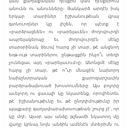
կամ քաղաքական դէմքին կամ դէմքերուն
անունն ու անունները։ Յանկարծ արդէն իսկ
երկար տարիներ իշխանութեան վրայ
գտնուողներ կը յիշեն, որ պէտք է
«բարձրացնեն» ու «բարելաւեն» ժողովուրդի
ապրելակերպը եւ ժողովուրդէն մէկը
տարօրինակ ձեւով հարց չի տար, թէ անցնող
եօթ-ութ տարիներու ընթացքին ինչո՞ւ տեղի
չունեցաւ այդ «բարելաւում»ը։ Անոնցմէ մէկը
հարց չի տար, թէ ո՞ւր մնացին նախորդ
նախընտրական քարոզարշաւին
բարձրաձայնուած խոստումները: Այս բոլորը
աւելորդ ու ցաւալի կը նկատենք, որովհետեւ
թէ՛ իշխանութիւնը եւ թէ ընդդիմութիւնը իր
պայքարը գաղափարախօսութեան շուրջ չէ՛, որ
կը մղէ։ Այսօր այս անձը թշնամի նկատող մը
վաղը կրնայ նոյն անձին ամենէն մտերիմն ու