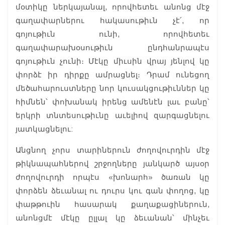
մօտիկը ներկայանալ, որովհետեւ անոնց մէջ
գաղափարներու հակասութիւն չէ՛, որ
գոյութիւն ունի, որովհետեւ
գաղափարախօսութիւն ընդհանրապէս
գոյութիւն չունի։ Մէկը միւսին վրայ յենլով կը
փորձէ իր դիրքը ամրացնել։ Դրամ ունեցող
մեծահարուստները նոր կուսակցութիւններ կը
հիմնեն՝ փոխանակ իրենց ամենէն լաւ բանը՝
երկրի տնտեսութիւնը աւելիով զարգացնելու
յատկացնելու:
Անցնող չորս տարիներուն ժողովուրդին մէջ
թիկնապահներով շրջողները յանկարծ այսօր
ժողովուրդի որպէս «խոնարհ» ծառան կը
փորձեն ձեւանալ ու դուրս կու գան փողոց, կը
փաթթուին հասարակ քաղաքացիներուն,
անոնցմէ մէկը ըլլալ կը ձեւանան՝ մինչեւ