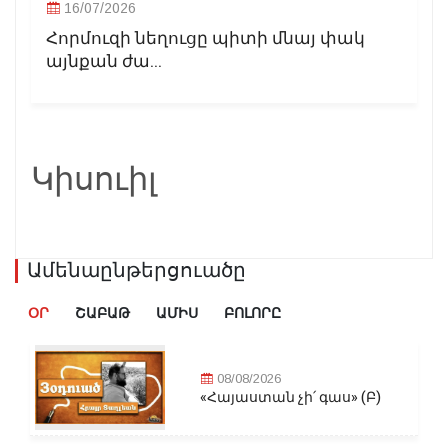
16/07/2026
Հորմուզի նեղուցը պիտի մնայ փակ
այնքան ժա...
Կիսուիլ
Ամենաընթերցուածը
ՕՐ
ՇԱԲԱԹ
ԱՄԻՍ
ԲՈԼՈՐԸ
08/08/2026
«Հայաստան չի՛ գաս» (Բ)