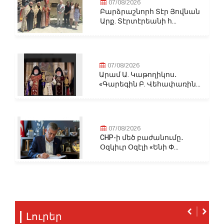
07/08/2026
Բարձրաշնորհ Տէր Յովնան
Արք. Տէրտէրեանի հ...
07/08/2026
Արամ Ա. Կաթողիկոս․
«Գարեգին Բ. Վեհափառին...
07/08/2026
CHP-ի մեծ բաժանումը․
Օզկիւր Օզէլի «Ենի Փ...
Լուրեր