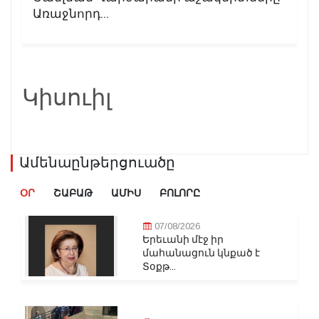
Առաջնորդ...
Կիսուիլ
Ամենաընթերցուածը
ՕՐ
ՇԱԲԱԹ
ԱՄԻՍ
ԲՈԼՈՐԸ
07/08/2026
Երեւանի մէջ իր
մահանացուն կնքած է
Տօքթ...