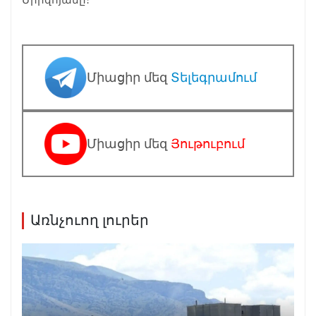
Միացիր մեզ
Տելեգրամում
Միացիր մեզ
Յութուբում
Առնչուող լուրեր