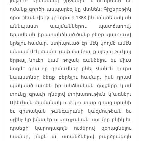
յաջորդ երկամեայ շրջանին կ՚աւարտեն եւ
ոմանք գործի ասպարէզ կը մտնեն: Գիշերօթիկ
դրութեան վերջ կը տրուի 1888-ին, տնտեսական
աննպաստ պայմաններու պատճառով։
Երամեան, իր ստանձնած ծանր բեռը պատուով
կրելու համար, ստիպուած էր մէկ կողմէ ամէն
անգամ մէկ ժամու չափ ճամբայ քալելով շուկայ
երթալ նուէր կամ թոշակ գանձելու եւ միւս
կողմէ գրաւոր դիմումներ ընել Վանէն դուրս
նպաստներ ձեռք բերելու համար, իսկ դրամ
պակսած ատեն իր անձնական գոյքերը կամ
տունը գրաւի դնելով փոխառութիւն կ՚առնէր։
Միեւնոյն ժամանակ ուժ կու տար գրադարանի
եւ գիտական թանգարանի կազմութեան եւ
ոչինչ կը խնայէր ուսուցչական խումբը բնիկ եւ
դրսեցի կարողագոյն ուժերով զօրացնելու
համար, ինքն ալ ստանձնելով բարձրագոյն