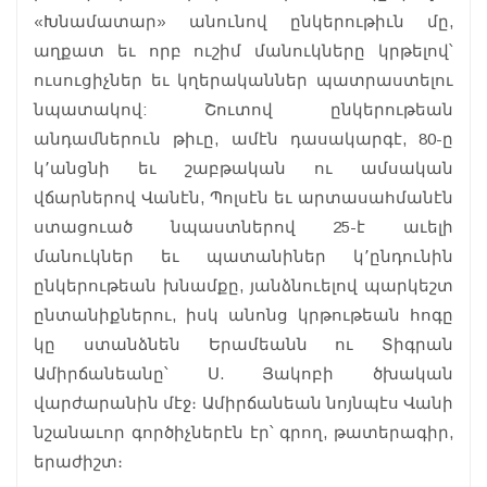
«Խնամատար» անունով ընկերութիւն մը,
աղքատ եւ որբ ուշիմ մանուկները կրթելով՝
ուսուցիչներ եւ կղերականներ պատրաստելու
նպատակով: Շուտով ընկերութեան
անդամներուն թիւը, ամէն դասակարգէ, 80-ը
կ՚անցնի եւ շաբթական ու ամսական
վճարներով Վանէն, Պոլսէն եւ արտասահմանէն
ստացուած նպաստներով 25-է աւելի
մանուկներ եւ պատանիներ կ՚ընդունին
ընկերութեան խնամքը, յանձնուելով պարկեշտ
ընտանիքներու, իսկ անոնց կրթութեան հոգը
կը ստանձնեն Երամեանն ու Տիգրան
Ամիրճանեանը՝ Ս. Յակոբի ծխական
վարժարանին մէջ։ Ամիրճանեան նոյնպէս Վանի
նշանաւոր գործիչներէն էր՝ գրող, թատերագիր,
երաժիշտ։