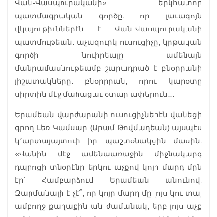
Վան-Վասպուրականի» երկհատոր
պատմագրական գործը, որ լաւագոյն
վկայութիւններէն է Վան-Վասպուրականի
պատմութեան․ աչազուրկ ուսուցիչը, կրթական
գործի նուիրեալը ամենայն
մանրամասնութեամբ շարադրած է բնօրրանի
յիշատակները. բնօրրրան, որու կարօտը
սիրտին մէջ մահացաւ օտար ափերուն․․․
Երամեան վարժարանի ուսուցիչներէն վանեցի
գրող Լեռ Կամսար (Արամ Թովմաղեան) այսպէս
կ՚արտայայտուի իր պաշտօնակցին մասին.
«Վանին մէջ ամենաառաջին միջնակարգ
դպրոցի տնօրէնը երկու աչքով կոյր մարդ մըն
էր՝ Համբարձում Երամեան անունով:
Զարմանալի է չէ՞, որ կոյր մարդ մը լոյս կու տայ
ամբողջ քաղաքին ան ժամանակ, երբ լոյս աչք