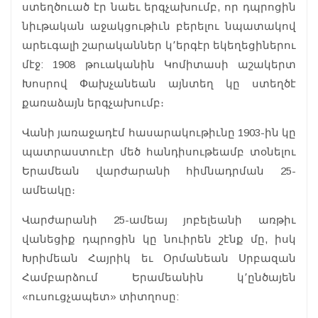
ստեղծուած էր նաեւ երգչախումբ, որ դպրոցին
նիւթական աջակցութիւն բերելու նպատակով
արեւգալի շարականներ կ՚երգէր եկեղեցիներու
մէջ: 1908 թուականին Կոմիտասի աշակերտ
Խոսրով Փախչանեան այնտեղ կը ստեղծէ
քառաձայն երգչախումբ։
Վանի յառաջադէմ հասարակութիւնը 1903-ին կը
պատրաստուէր մեծ հանդիսութեամբ տօնելու
Երամեան վարժարանի հիմնադրման 25-
ամեակը։
Վարժարանի 25-ամեայ յոբելեանի առթիւ
վանեցիք դպրոցին կը նուիրեն շէնք մը, իսկ
Խրիմեան Հայրիկ եւ Օրմանեան Սրբազան
Համբարձում Երամեանին կ՚ընծայեն
«ուսուցչապետ» տիտղոսը: