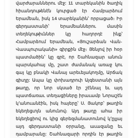
վարժարաններու մէջ: 11 տարեկանին ծաղիկ
հիւանդութենէն կուրցած էր Համբարձում
Երամեան, իսկ 14 տարեկանին՝ որբացած։ Իր
գերդաստանի՝ Երամեաններու մասին
տեղեկութիւններ կը հաղորդէ ինք՝
Համբարձում Երամեան, «Յուշարձան Վան-
Վասպուրականի» գիրքին մէջ։ Յենլով իր հօր
պատմածին՝ կը գրէ, որ Շահնազար անուն
պարսկահայ մը, շատ ժամանակ առաջ կու
գայ կը բնակի Վանայ արեւելակողմը, Արճակ
գիւղը: Ապա կը փոխադրուի Այգեստանի այն
թաղը, որ նոր սկսած էր շէննալ եւ այդ
պատճառաւ տեղացիները իրաւամբ Նորաշէն
կ՚անուանէին, իսկ հայերը՝ Ս. Յակոբ՝ թաղին
եկեղեցւոյն անունով։ Այդ թաղը ահա իր
եկեղեցիով ու կից գերեզմանատունով կ՚ըլլայ
այդ գերդաստանի օրրանը, աւազանը եւ
դամբարանը: Շահնազարի որդին էր թաղին