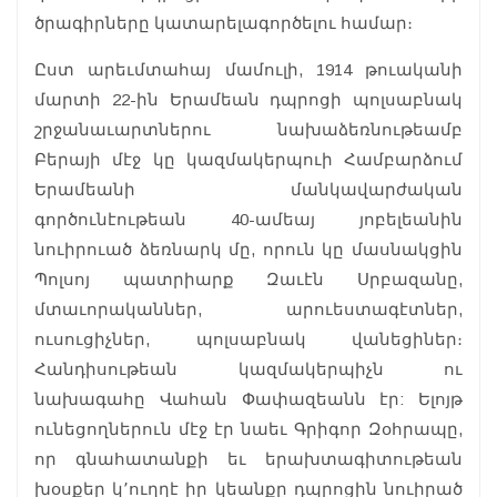
ծրագիրները կատարելագործելու համար։
Ըստ արեւմտահայ մամուլի, 1914 թուականի
մարտի 22-ին Երամեան դպրոցի պոլսաբնակ
շրջանաւարտներու նախաձեռնութեամբ
Բերայի մէջ կը կազմակերպուի Համբարձում
Երամեանի մանկավարժական
գործունէութեան 40-ամեայ յոբելեանին
նուիրուած ձեռնարկ մը, որուն կը մասնակցին
Պոլսոյ պատրիարք Զաւէն Սրբազանը,
մտաւորականներ, արուեստագէտներ,
ուսուցիչներ, պոլսաբնակ վանեցիներ։
Հանդիսութեան կազմակերպիչն ու
նախագահը Վահան Փափազեանն էր: Ելոյթ
ունեցողներուն մէջ էր նաեւ Գրիգոր Զօհրապը,
որ գնահատանքի եւ երախտագիտութեան
խօսքեր կ՚ուղղէ իր կեանքը դպրոցին նուիրած