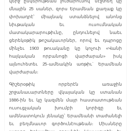
վերջ ընկերութեան լուծարումով՝ մէջտեղ կը
մնային 25 սաներ, զորս Երամեան քաղաք կը
փոխադրէ՝ միայնակ ստանձնելով անոնց
նիւթական եւ ուսումնական
մատակարարութիւնը, ընդունելով նաեւ
ցերեկօթիկ թոշակաւորներ, որով եւ դպրոցը
մինչեւ 1903 թուականը կը կոչուի «Վանի
հայկական որբանոցի վարժարան» իսկ
այնուհետեւ 25-ամեակին առթիւ` Երամեան
վարժարան։
Գիշերօթիկ որբերէն առաջին
շրջանաւարտները վկայական կը ստանան
1886-ին եւ կը կազմեն մայր հաստատութեան
ուսուցչական խումբի կորիզը եւ
ամենատոկուն յենակը՝ Երամեանի տաժանելի
եւ բեղմնաւոր գործունէութեան։ Միւսները