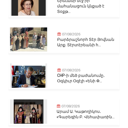
Երեւանի մէջ իր
մահանացուն կնքած է
Տօքթ...
07/08/2026
Բարձրաշնորհ Տէր Յովնան
Արք. Տէրտէրեանի հ...
07/08/2026
CHP-ի մեծ բաժանումը․
Օզկիւր Օզէլի «Ենի Փ...
07/08/2026
Արամ Ա. Կաթողիկոս․
«Գարեգին Բ. Վեհափառին...