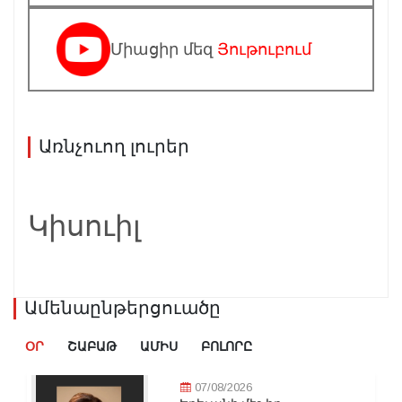
Միացիր մեզ
Յութուբում
Առնչուող լուրեր
Կիսուիլ
Ամենաընթերցուածը
ՕՐ
ՇԱԲԱԹ
ԱՄԻՍ
ԲՈԼՈՐԸ
07/08/2026