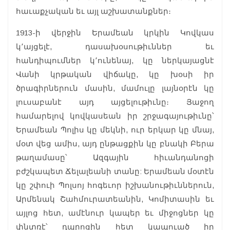
հաւաքչական եւ այլ աշխատանքներ։
1913-ի վերջին Երամեան կրկին Կովկաս
կ՚այցելէ, դասախօսութիւններ եւ
հանդիպումներ կ՚ունենայ, կը ներկայացնէ
Վանի կրթական վիճակը, կը խօսի իր
ծրագիրներուն մասին, մամուլը լայնօրէն կը
լուսաբանէ այդ այցելութիւնը։ Յաջող
համարելով կովկասեան իր շրջագայութիւնը՝
Երամեան Պոլիս կը մեկնի, ուր երկար կը մնայ,
մօտ վեց ամիս, այդ ընթացքին կը բնակի Բերա
թաղամասը՝ Ազգային հիւանդանոցի
բժշկապետ Ճելալեանի տանը: Երամեան մօտէն
կը շփուի Պոլսոյ հոգեւոր իշխանութիւններուն,
Արմենակ Շահմուրատեանին, Կոմիտասին եւ
այլոց հետ, ամէնուր կապեր եւ միջոցներ կը
փնտռէ՝ դպրոցին հետ կապուած իր