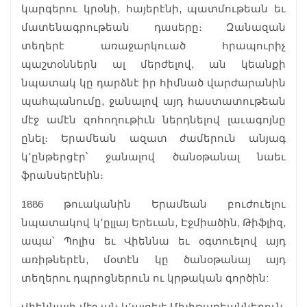
կարգերու կրօնի, հայերէնի, պատմութեան եւ
մատենագրութեան դասերը։ Զանազան
տեղերէ առաջարկուած հրապուրիչ
պաշտօններն ալ մերժելով, ան կեանքի
նպատակ կը դարձնէ իր հիմնած վարժարանին
պահպանումը, ջանալով այդ հաստատութեան
մէջ ամէն զոհողութիւն ներդնելով լաւագոյնը
ընել։ Երամեան ազատ ժամերուն անյագ
կ՚ընթերցէր՝ ջանալով ծանօթանալ նաեւ
ֆրանսերէնին։
1886 թուականին Երամեան բուժուելու
նպատակով կ՚ըլլայ Երեւան, Էջմիածին, Թիֆլիզ,
ապա՝ Պոլիս եւ Վիեննա եւ օգտուելով այդ
առիթներէն, մօտէն կը ծանօթանայ այդ
տեղերու դպրոցներուն ու կրթական գործին:
Վիեննայի մէջ ան կ՚այցելէ Մխիթարեաններուն,