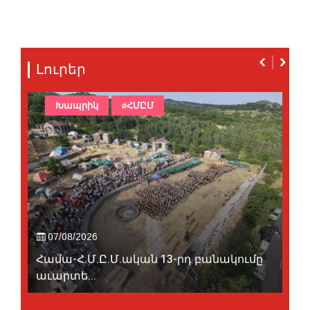
Լուրեր
Խապրիկ
#ՀՄԸՄ
07/08/2026
Համա-Հ.Մ.Ը.Մ.ական 13-րդ բանակումը
աւարտե...