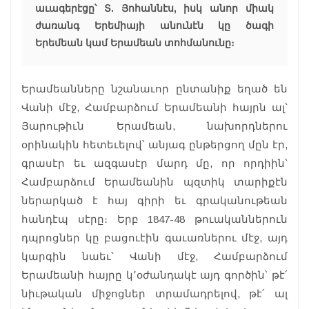
աւագերէցը՝ Տ. Յոհաննէս, իսկ անոր միակ
ժառանգ Երեմիայի անունէն կը ծագի
Երեմեան կամ Երամեան տոհմանունը։
Երամեանները նշանաւոր ընտանիք եղած են
Վանի մէջ, Համբարձում Երամեանի հայրն ալ՝
Յարութիւն Երամեան, նախորդներու
օրինակին հետեւելով՝ անյագ ընթերցող մըն էր,
գրասէր եւ ազգասէր մարդ մը, որ որդիին՝
Համբարձում Երամեանին պզտիկ տարիքէն
ներարկած է հայ գիրի եւ գրականութեան
հանդէպ սէրը։ Երբ 1847-48 թուականներուն
դպրոցներ կը բացուէին գաւառներու մէջ, այդ
կարգին նաեւ՝ Վանի մէջ, Համբարձում
Երամեանի հայրը կ՚օժանդակէ այդ գործին՝ թէ՛
նիւթական միջոցներ տրամադրելով, թէ՛ ալ