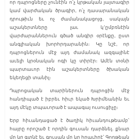
որ դպրոցները չունէին ո՛չ կրթական յայտագիր
կամ վարժական ծրագիր, ո՛չ դասարանական
դրութիւն եւ ոչ ժամանակացոյց, սակայն
աշակերտները լաւ կ՚ըմբռնէին
վարժարաններուն գծած անգիր օրէնքը, ըստ
անգլիական խորհրդարանին։ Կը նշէ, որ
դպրոցներուն մէջ այդ ժամանակ ազգայինէ
աւելի կրօնական ոգի կը տիրէր։ Ամէն տօնի
պարտաւոր էին աշակերտները ծխական
եկեղեցի տանիլ։
Դպրոցական տարիներուն դպրոցին մէջ
հանդիպած է իբրեւ հիւր եկած Խրիմեանին եւ
այդ մէկը տպաւորած է ապագայ ուսուցիչը։
Երբ հիւանդացած է ծաղիկ հիւանդութեամբ՝
հայրը որոշած է որդին գուսան դարձնել․ քնար
մը կը գտնէ եւ գուսան մը կը հրաւիրէ՝ Գողթեան