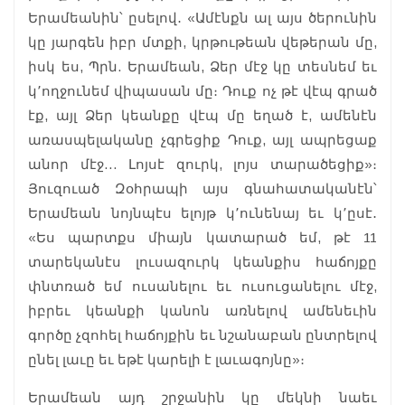
Երամեանին՝ ըսելով․ «Ամէնքն ալ այս ծերունին
կը յարգեն իբր մտքի, կրթութեան վեթերան մը,
իսկ ես, Պրն. Երամեան, Ձեր մէջ կը տեսնեմ եւ
կ՚ողջունեմ վիպասան մը։ Դուք ոչ թէ վէպ գրած
էք, այլ Ձեր կեանքը վէպ մը եղած է, ամենէն
առասպելականը չգրեցիք Դուք, այլ ապրեցաք
անոր մէջ… Լոյսէ զուրկ, լոյս տարածեցիք»։
Յուզուած Զօհրապի այս գնահատականէն՝
Երամեան նոյնպէս ելոյթ կ՚ունենայ եւ կ՚ըսէ․
«Ես պարտքս միայն կատարած եմ, թէ 11
տարեկանէս լուսազուրկ կեանքիս հաճոյքը
փնտռած եմ ուսանելու եւ ուսուցանելու մէջ,
իբրեւ կեանքի կանոն առնելով ամենեւին
գործը չզոհել հաճոյքին եւ նշանաբան ընտրելով
ընել լաւը եւ եթէ կարելի է լաւագոյնը»։
Երամեան այդ շրջանին կը մեկնի նաեւ