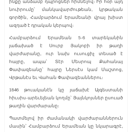
ինքը անձամբ դպրոցներ հիմնելով։ Իր հօր այդ
նուիրումը՝ մանկավարժութեան, կրթական
գործին, Համբարձում Երամեանի վրայ խիստ
ազդած է դրական կերպով։
Համբարձում Երամեան 5-6 տարեկանին
յաճախած է Սուրբ Յակոբի իր թաղի
վարժարանը, ուր նախ ուսուցիչ տեսած է
հայրը, ապա՝ Տէր Մեսրոպ Քահանայ
Փափազեանը՝ հայրը Ներսէս կամ Մաշտոց,
Վրթանէս եւ Վահան Փափազեաններու։
1846 թուականէն կը յաճախէ Այգեստանի
հիւսիս-արեւելեան կողմը՝ Յայնկոյսներ ըսուած
թաղին վարժարանը։
Պատմելով իր ժամանակի վարժարաններուն
մասին՝ Համբարձում Երամեան կը նկարագրէ,