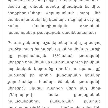
մօտէն կը տեսնէ անոնց գիտական եւ միւս
ձեռքբերումները: Վերադառնալէ յետոյ մեծ
բարեփոխումներ կը կատարէ դպրոցին մէջ, կը
բանայ մասնագիտական, գիտական
դասարաններ, թանգարան, մատենադարան։
Թէեւ թոշակաւոր աշակերտներու թիւը երթալով
կ՚աճէր, բայց ծախսերն ալ անհամեմատ աւելի
կը բարձրանային, 1880-ական թուականի
վերջերը Երամեան կը պարտաւորուէր իր միակ
հօրենական կալուածը (տունն ու պարտէզը)
վաճառել՝ իր սիրելի վարժարանի կեանքը
շարունակելու համար: 80-ական թուականի
վերջերէն սկսեալ դպրոցը մերթ ընդ մերթ
կ՚ենթարկուի նաեւ քաղաքական
հալածանքներու (յաճախակի քմահաճ
խուզարկութիւնները, հիմնադիր-տնօրէնի