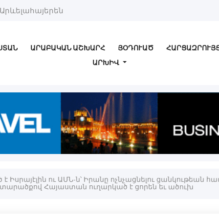
Արևելահայերեն
ՍՏԱՆ
ԱՐԱԲԱԿԱՆ ԱՇԽԱՐՀ
ՅՕԴՈՒԱԾ
ՀԱՐՑԱԶՐՈՒՅ
ԱՐԽԻՎ
է Իսրայէլին ու ԱՄՆ-ն՝ Իրանը ոչնչացնելու ցանկութեան հ