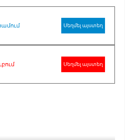
րամում
Սեղմել այստեղ
ւբում
Սեղմել այստեղ