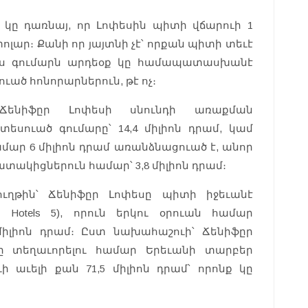
կը դառնայ, որ Լոփեսին պիտի վճարուի 1
 տոլար։ Քանի որ յայտնի չէ՝ որքան պիտի տեւէ
այս գումարն արդեօք կը համապատասխանէ
ած հոնորարներուն, թէ ոչ։
Ճենիֆըր Լոփեսի սնունդի առաքման
եսուած գումարը՝ 14,4 միլիոն դրամ, կամ
համար 6 միլիոն դրամ առանձնացուած է, անոր
կիցներուն համար՝ 3,8 միլիոն դրամ։
ղթին՝ Ճենիֆըր Լոփեսը պիտի իջեւանէ
ns Hotels 5), որուն երկու օրուան համար
իլիոն դրամ։ Ըստ նախահաշուի՝ Ճենիֆըր
ը տեղաւորելու համար Երեւանի տարբեր
 աւելի քան 71,5 միլիոն դրամ՝ որոնք կը