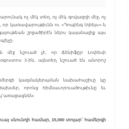
րունակ ոչ մէկ տեղ, ոչ մէկ գովազդի մէջ, ոչ
, որ կառավարութիւնն ու «Դոպինգ Սփեյս»-ն
այութեան շրջածիրէն ներս կայանալիք այս
պիչը։
ան մէջ նշուած չէ, որ Ճենիֆըր Լոփեսի
օգոստոս 3-ին, այնտեղ նշուած են անորոշ
ամերգի կազմակերպման նախահաշիւը կը
ախսեր, որոնց հիմնաւորուածութիւնը եւ
կ՚առաջացնեն։
ուայ սնունդի համար, 15,000 տոլար՝ համերգի