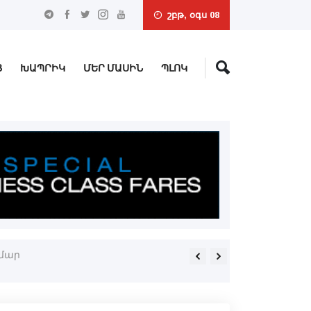
շբթ, օգս 08
Ց
ԽԱՊՐԻԿ
ՄԵՐ ՄԱՍԻՆ
ՊԼՈԿ
ամար
Ռուսիա ԱԹՍ-ներով հարուած