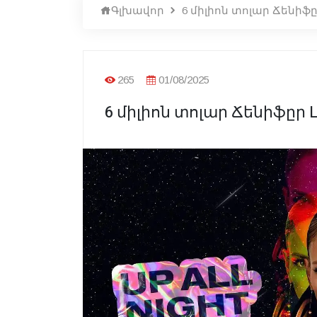
Գլխավոր
6 միլիոն տոլար Ճենի
265
01/08/2025
6 միլիոն տոլար Ճենիֆըր