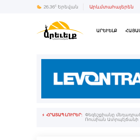
c
26.36
Երեվան
Արևմտահայերեն
ԱՐԵՒԵԼՔ
ՀԱՅԱ
ՀՐԱՏԱՊ ԼՈՒՐԵՐ:
Փեզեշքիանը մեղադրած 