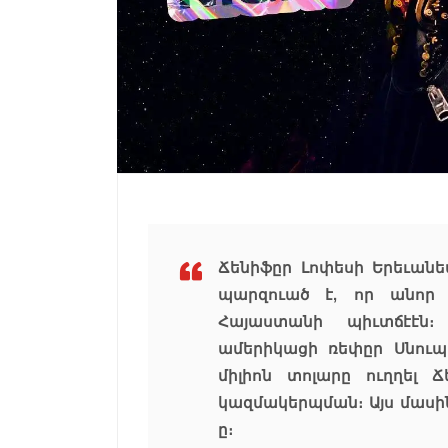
Ճենիֆըր Լոփեսի Երեւանե
պարզուած է, որ անոր
Հայաստանի պիւտճէէն։
ամերիկացի ռեփըր Սնուպ
միլիոն տոլարը ուղղել 
կազմակերպման։ Այս մասին
ը։