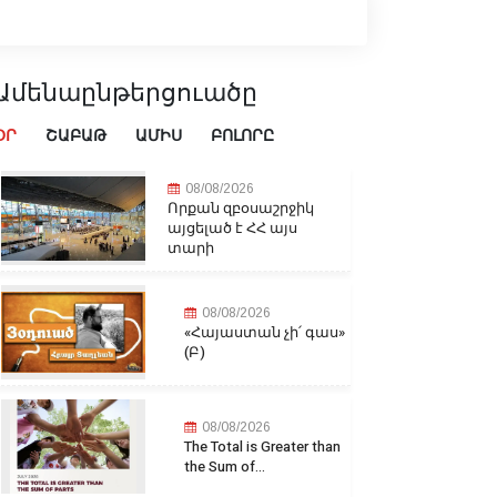
Ամենաընթերցուածը
ՕՐ
ՇԱԲԱԹ
ԱՄԻՍ
ԲՈԼՈՐԸ
08/08/2026
Որքան զբօսաշրջիկ
այցելած է ՀՀ այս
տարի
08/08/2026
«Հայաստան չի՛ գաս»
(Բ)
08/08/2026
The Total is Greater than
the Sum of...