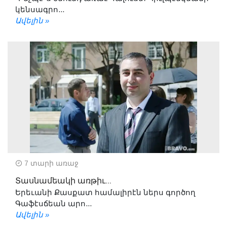
կենսագրո...
Ավելին »
7 տարի առաջ
Տասնամեակի առթիւ...
Երեւանի Քասքատ համալիրէն ներս գործող
Գաֆէսճեան արո...
Ավելին »