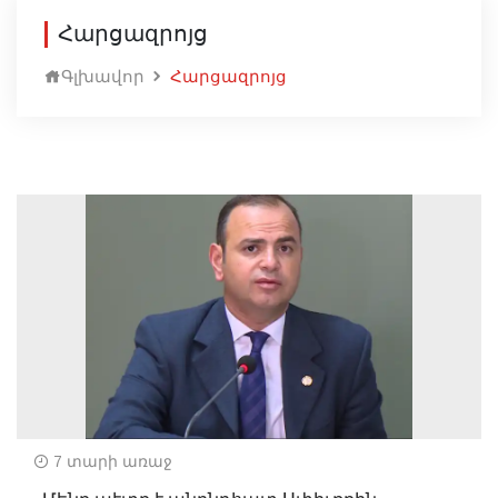
Հարցազրոյց
Գլխավոր
Հարցազրոյց
7 տարի առաջ