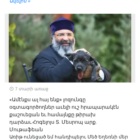
Ավելին »
7 տարի առաջ
«Ամէնքս ալ հայ ենք» լոզունգը
օգտագործողներ աւելի ուշ հրապարակէն
քաշուեցան եւ համայնքը թիրախ
դարձաւ.Հոգելոյս Տ. Մեսրոպ արք.
Մութաֆեան
Առիթ ունեցած եմ հանդիպելու Մեծ Եղեռնի մեր