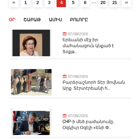
⋯
1
2
3
4
5
6
20
21
ՕՐ
ՇԱԲԱԹ
ԱՄԻՍ
ԲՈԼՈՐԸ
07/08/2026
Երեւանի մէջ իր
մահանացուն կնքած է
Տօքթ...
07/08/2026
Բարձրաշնորհ Տէր Յովնան
Արք. Տէրտէրեանի հ...
07/08/2026
CHP-ի մեծ բաժանումը․
Օզկիւր Օզէլի «Ենի Փ...