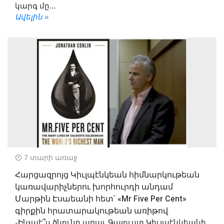
կարգ մը...
Ավելին »
7 տարի առաջ
Հարցազրոյց Կիւլպէնկեան հիմնարկութեան
կառավարիչներու խորհուրդի անդամ
Մարթին Էսաեանի հետ՝ «Mr Five Per Cent»
գիրքին հրատարակութեան առիթով
-Ինչպէ՞ս ծնունդ առաւ Գալուստ Կիւլպէնկեանի