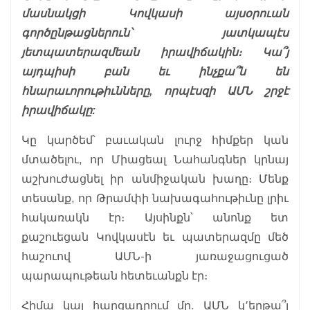
մասնակցի Կովկասի այսօրուան
գործընթացներուն՝ յատկապէս
յետպատերազմեան իրավիճակին։ Կա՞յ
այդպիսի բան եւ ինչքա՞ն են
հնարաւորութիւնները, որպէսզի ԱՄՆ շրջէ
իրավիճակը:
Կը կարծեմ՝ բաւական լուրջ հիմքեր կան
մտածելու, որ Միացեալ Նահանգներ կրնայ
աշխուժացնել իր անմիջական խաղը։ Մենք
տեսանք, որ Թրամփի նախագահութիւնը լրիւ
հակառակն էր։ Այսինքն՝ անոնք ետ
քաշուեցան Կովկասէն եւ պատերազմը մեծ
հաշուով ԱՄՆ-ի յառաջացուցած
պարապութեան հետեւանքն էր։
Հիմա կայ հարցադրում մը. ԱՄՆ կ՚երթա՞յ