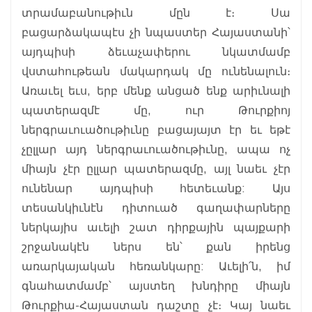
տրամաբանութիւն մըն է։ Սա
բացարձակապէս չի նպաստեր Հայաստանի՝
այդպիսի ձեւաչափերու նկատմամբ
վստահութեան մակարդակ մը ունենալուն։
Առաւել եւս, երբ մենք անցած ենք արիւնալի
պատերազմէ մը, ուր Թուրքիոյ
ներգրաւուածութիւնը բացայայտ էր եւ եթէ
չըլլար այդ ներգրաւուածութիւնը, ապա ոչ
միայն չէր ըլլար պատերազմը, այլ նաեւ չէր
ունենար այդպիսի հետեւանք: Այս
տեսանկիւնէն դիտուած գաղափարները
ներկայիս աւելի շատ դիրքային պայքարի
շրջանակէն ներս են՝ քան իրենց
առարկայական հեռանկարը: Աւելի՛ն, իմ
գնահատմամբ՝ այստեղ խնդիրը միայն
Թուրքիա-Հայաստան դաշտը չէ։ Կայ նաեւ