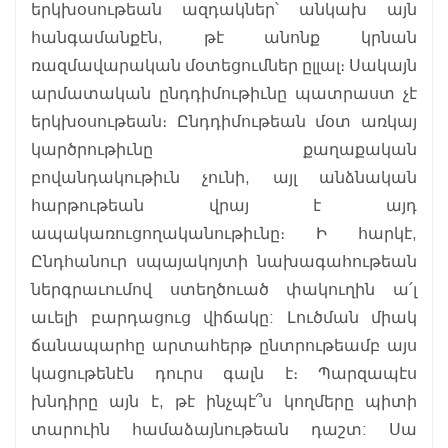
երկխօսութեան ազդակներ՝ անկախ այն
հանգամանքէն, թէ անոնք կրնան
ռազմավարական մօտեցումներ ըլլալ։ Սակայն
արմատական ընդդիմութիւնը պատրաստ չէ
երկխօսութեան։ Ընդդիմութեան մօտ առկայ
կարծրութիւնը քաղաքական
բովանդակութիւն չունի, այլ անձնական
հարթութեան վրայ է այդ
ապակառուցողականութիւնը։ Ի հարկէ,
Ընդհանուր սպայակոյտի նախագահութեան
ներգրաւումով ստեղծուած փակուղին ա՛լ
աւելի բարդացուց վիճակը: Լուծման միակ
ճանապարհը արտահերթ ընտրութեամբ այս
կացութենէն դուրս գալն է։ Պարզապէս
խնդիրը այն է, թէ ինչպէ՞ս կողմերը պիտի
տարուին համաձայնութեան դաշտ: Սա