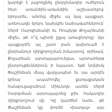
կարելի է յաջողցնել ընդդիմադիր ուժերուն
հետ առանձին-առանձին աշխատելով։
Արդարեւ, անոնց միջեւ ալ կայ պայքար,
առնուազն երկու նախկին նախագահներուն՝
Սերժ Սարգիսեանի եւ Ռոպերթ Քոչարեանի
միջեւ, թէ ո՞վ պիտի ըլլայ առաջնորդը: Այս
պայքարէն ալ շատ բան կախուած է
ընդհանուր դիրքորոշման իմաստով. օրինակ՝
Քոչարեան արտայայտուեցաւ արտահերթ
ընտրութիւններուն ի նպաստ, եթէ նոյնիսկ
Փաշինեան մնայ վարչապետ եւ սա արդէն
կրնայ ապահովել քաղաքական
հանգուցալուծում։ Միեւնոյն ատեն Սերժ
Սարգսեան արտայայտեց լրիւ հակադիր
դիրքորոշում մը: Կը կարծեմ նաեւ, թէ
Փաշինեան կը փորձէ «խաղալ» այս