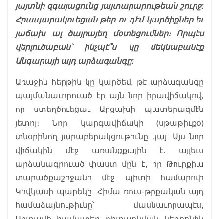
յայտնի զգայացունց յայտարարութեան շուրջ:
Հրապարակուեցան թեր ու դէմ կարծիքներ եւ
յաճախ ալ ծայրայեղ մօտեցումներ։ Որպէս
վերլուծաբան՝ ինչպէ՞ս կը մեկնաբանէք
Անգարայի այդ արձագանգը:
Առաջին հերթին կը կարծեմ, թէ արձագանգը
պայմանաւորուած էր այն նոր իրավիճակով,
որ ստեղծուեցաւ Արցախի պատերազմէն
յետոյ։ Նոր կարգավիճակի (սթաթիւքօ)
տնօրինող յարաբերակցութիւնը կայ: Այս նոր
վիճակին մէջ առանցքային է. այլեւս
արձանագրուած փաստ մըն է, որ Թուրքիա
տարածքաշրջանի մէջ պիտի համարուի
Կովկասի պարեկը: Հիմա ռուս-թրքական այդ
համաձայնութիւնը՝ մասնաւորապէս,
Աղտամի համատեղ դիտարկման կեդրոնին