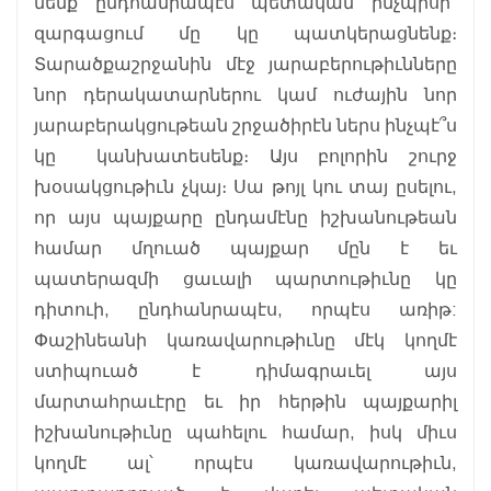
մենք ընդհանրապէս պետական ինչպիսի՞
զարգացում մը կը պատկերացնենք։
Տարածքաշրջանին մէջ յարաբերութիւնները
նոր դերակատարներու կամ ուժային նոր
յարաբերակցութեան շրջածիրէն ներս ինչպէ՞ս
կը կանխատեսենք։ Այս բոլորին շուրջ
խօսակցութիւն չկայ։ Սա թոյլ կու տայ ըսելու,
որ այս պայքարը ընդամէնը իշխանութեան
համար մղուած պայքար մըն է եւ
պատերազմի ցաւալի պարտութիւնը կը
դիտուի, ընդհանրապէս, որպէս առիթ:
Փաշինեանի կառավարութիւնը մէկ կողմէ
ստիպուած է դիմագրաւել այս
մարտահրաւէրը եւ իր հերթին պայքարիլ
իշխանութիւնը պահելու համար, իսկ միւս
կողմէ ալ՝ որպէս կառավարութիւն,