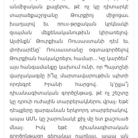
անմիջական քայլերու, թէ ոչ կը դիտարկէ
տարածքաշրջանը Թուրքիոյ միջոցաւ
խաղալով եւ ռուս-թրքական կրկնակի
զսպման մեքենականութիւն կիրառելով։
Այսինքն՝ Թուրքիան Ռուսաստանի դէմ եւ
փոխարէնը՝ Ռուսաստանը օգտագործելով
Թուրքիան հակակշռելու համար... Կը կարծեմ՝
այս հանգամանքը կախում ունի, որ Պայտընի
վարչակազմը ի՞նչ մարտավարութիւն պիտի
որդեգրէ Իրանի հարցով. կ՚ըլլա՞յ
դիւանագիտական գործընթաց, թէ ոչ շեշտը
կը դրուի ուժային տարբերակներու վրայ։ Եթէ
դէպքերը զարգանան երկրորդ տարբերակով,
ապա ԱՄՆ կը շարունակէ քիչ մը ետ քաշուած
մնալ։ Իսկ եթէ դիւանագիտական
գործընթացը գերակայ դառնայ, ապա ան