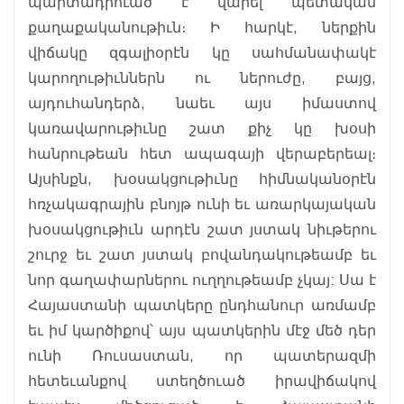
պարտադրուած է վարել պետական
քաղաքականութիւն։ Ի հարկէ, ներքին
վիճակը զգալիօրէն կը սահմանափակէ
կարողութիւններն ու ներուժը, բայց,
այդուհանդերձ, նաեւ այս իմաստով
կառավարութիւնը շատ քիչ կը խօսի
հանրութեան հետ ապագայի վերաբերեալ։
Այսինքն, խօսակցութիւնը հիմնականօրէն
հռչակագրային բնոյթ ունի եւ առարկայական
խօսակցութիւն արդէն շատ յստակ նիւթերու
շուրջ եւ շատ յստակ բովանդակութեամբ եւ
նոր գաղափարներու ուղղութեամբ չկայ: Սա է
Հայաստանի պատկերը ընդհանուր առմամբ
եւ իմ կարծիքով՝ այս պատկերին մէջ մեծ դեր
ունի Ռուսաստան, որ պատերազմի
հետեւանքով ստեղծուած իրավիճակով