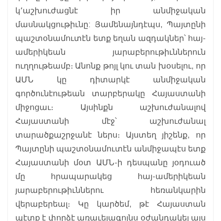
կ՚աշխուժացնէ իր անմիջական
մասնակցութիւնը: Յամենայնդէպս, Պայտընի
պաշտօնամուտէն ետք եղան ազդակներ՝ հայ-
ամերիկեան յարաբերութիւններուն
ուղղութեամբ։ Անոնք թոյլ կու տան խօսելու, որ
ԱՄՆ կը դիտարկէ անմիջական
գործունէութեան տարբերակը Հայաստանի
միջոցաւ։ Այսինքն աշխուժանալով
Հայաստանի մէջ՝ աշխուժանալ
տարածքաշրջանէ ներս։ Այստեղ յիշենք, որ
Պայտընի պաշտօնամուտէն անմիջապէս ետք
Հայաստանի մօտ ԱՄՆ-ի դեսպանը յօդուած
մը հրապարակեց հայ-ամերիկեան
յարաբերութիւններու հեռանկարին
վերաբերեալ։ Կը կարծեմ, թէ Հայաստան
պէտք է փորձէ առաւելագոյնս օժանդակել այս