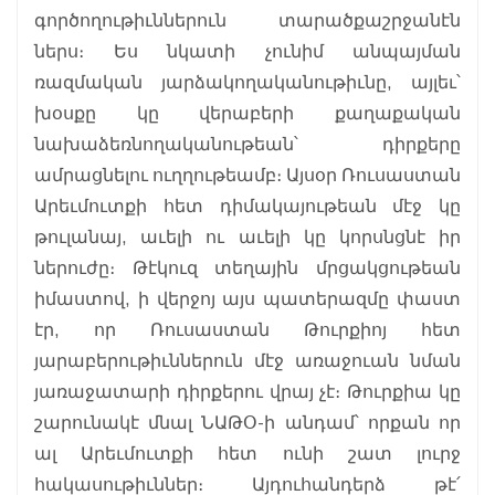
գործողութիւններուն տարածքաշրջանէն
ներս։ Ես նկատի չունիմ անպայման
ռազմական յարձակողականութիւնը, այլեւ՝
խօսքը կը վերաբերի քաղաքական
նախաձեռնողականութեան՝ դիրքերը
ամրացնելու ուղղութեամբ։ Այսօր Ռուսաստան
Արեւմուտքի հետ դիմակայութեան մէջ կը
թուլանայ, աւելի ու աւելի կը կորսնցնէ իր
ներուժը։ Թէկուզ տեղային մրցակցութեան
իմաստով, ի վերջոյ այս պատերազմը փաստ
էր, որ Ռուսաստան Թուրքիոյ հետ
յարաբերութիւններուն մէջ առաջուան նման
յառաջատարի դիրքերու վրայ չէ։ Թուրքիա կը
շարունակէ մնալ ՆԱԹՕ-ի անդամ՝ որքան որ
ալ Արեւմուտքի հետ ունի շատ լուրջ
հակասութիւններ։ Այդուհանդերձ թէ՛