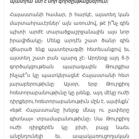
պատրա՞ստ է նոր գործընթացներուն։
Հայաստանի համար, ի հարկէ, այստեղ կան
մարտահրաւէրներ՝ այն առումով, թէ ի՞նչ գին
պիտի արժէ տարածքաշրջանային այս նոր
իրավիճակը։ Մենք արդէն շատ ծանր գին
վճարած ենք պատերազմի հետեւանքով եւ
այստեղ շատ բան պարզ չէ։ Արդեօք այդ 6-ի
գործակցութեան պարագային Թուրքիա
ինչպէ՞ս կը պատկերացնէ Հայաստանի հետ
յարաբերութիւնը: Այսօր, երբ Թուրքիոյ
հռետորաբանութիւնը կը լսենք, այդ մէկը ուժի
դիրքերու հռետորաբանութիւն մըն է. այսինքն՝
«եթէ Հայաստանը խելօք մնայ ու չափերը
գիտնայ» տրամաբանութիւնը։ Սա Թուրքիոյ
ուժի դիրքերէն կը բխի, բայց նաեւ
անընդունելի եւ ապակառուցողական