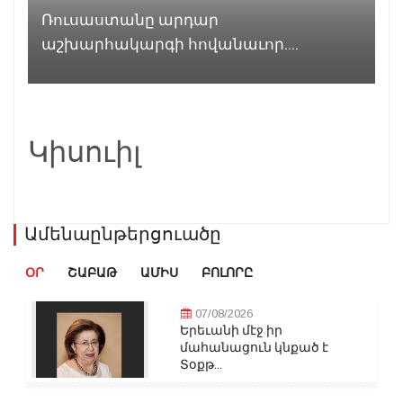
Ռուսաստանը արդար
աշխարհակարգի հովանաւոր....
Կիսուիլ
Ամենաընթերցուածը
ՕՐ
ՇԱԲԱԹ
ԱՄԻՍ
ԲՈԼՈՐԸ
07/08/2026
Երեւանի մէջ իր
մահանացուն կնքած է
Տօքթ...