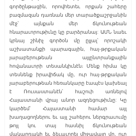
գործընթացին, որովհետեւ որքան շահերը
բազմազան դառնան մեր տարածքաշրջանին
մէջ՝ այնքան մեր ճկունութեան
հնարաւորութիւնը կը բարձրանայ: ԱՄՆ նաեւ
կրնայ շինիչ գործօն մը ըլլալ՝ որոշակի
աշխատանքի պարագային, հայ-թրքական
յարաբերութեան այլընտրանքային
հովանաւորի տեսանկիւնէն։ Մենք հիմա կը
տեսնենք իրավիճակ մը, ուր հայ-թրքական
յարաբերութեան հեռանկարը էապէս կախեալ
է Ռուսաստանէն՝ հաշուի առնելով
Հայաստանի վրայ անոր ազդեցութիւնը: Կը
կարծեմ՝ Հայաստանի համար այլ
խաղացողներու եւ այլ շահերու ներգրաւումը
թոյլ կու տայ հասնիլ ճկունութեան
մակարդակի եւ ձեւաւորել միջավայր մը, ուր