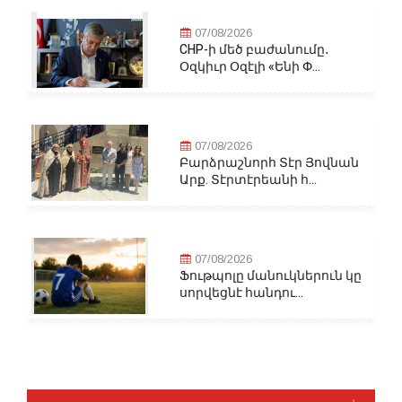
07/08/2026
CHP-ի մեծ բաժանումը․
Օզկիւր Օզէլի «Ենի Փ...
07/08/2026
Բարձրաշնորհ Տէր Յովնան
Արք. Տէրտէրեանի հ...
07/08/2026
Ֆութպոլը մանուկներուն կը
սորվեցնէ հանդու...