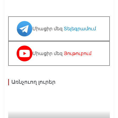
Միացիր մեզ
Տելեգրամում
Միացիր մեզ
Յութուբում
Առնչուող լուրեր