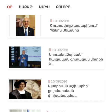
ՕՐ
ՇԱԲԱԹ
ԱՄԻՍ
ԲՈԼՈՐԸ
10/08/2026
Շուտափոյթ ապաքինում՝
Պենոն Սեւանին
10/08/2026
Երուանդ Զօրեան՝
հայկական գիտական միտքի
ձ...
10/08/2026
Այսօրուան աշխարհը՝
քոլոմպոսեան
փոխանակմա...