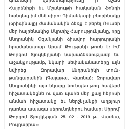
գունավոր վերատպությունը՝ ի նշան
Հայրենիքի եւ Մշակույթի հայկական ֆոնդի
հանդեպ իմ մեծ սիրո։ Դիմանկարի բնօրինակը
(օրիգինալը) ժամանակին ձեռք է բերել Ռուսեի
մեր հայրենակից Մկրտիչ Հարությունյանը, որը
Անդրանիկ Օզանյանի ձիավոր հարյուրյակի
հրամանատար Արամ Թությանի թոռն է։ Իմ՝
Թորգոմ Տյուլկերյանի նախաձեռնությամբ եւ
աջակցությամբ, նկարի սեփականատերը այն
նվիրեց Զորավար Անդրանիկի տուն-
թանգարանին (Գալաթա, Վառնա)։ Զորավար
Անդրանիկի այս նկարը նունպես թող հավերժ
հիշատակեցնե ու վառ պահե մեր քաջ հերոսի
անմահ հիշատակը եւ ներշնչանքի աղբյուր
դառնա ապագա սերունդներու համար։ Սիրով՝
Թորգոմ Տյուլկերյան 25. 02 . 2019 թ., Վառնա,
Բուլղարիա»։