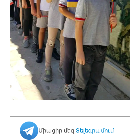
Միացիր մեզ
Տելեգրամում