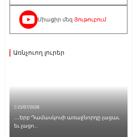
Միացիր մեզ
Յութուբում
Առնչուող լուրեր
21/07/2026
․․․Երբ Դամասկոսի առաջնորդը լացաւ
եւ լացո...