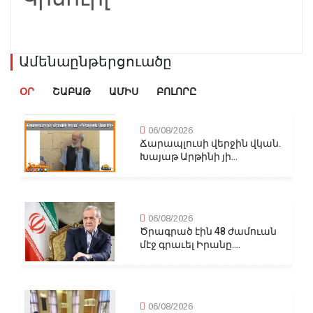
Ամենաընթերցուածը
ՕՐ
ՇԱԲԱԹ
ԱՄԻՍ
ԲՈԼՈՐԸ
06/08/2026
Ճարապլուսի վերջին վկան.
Խայաթ Արթինի յի...
06/08/2026
Ծրագրած էին 48 ժամուան
մէջ գրաւել Իրանը....
06/08/2026