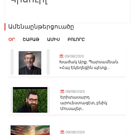
Ամենաընթերցուածը
ՕՐ
ՇԱԲԱԹ
ԱՄԻՍ
ԲՈԼՈՐԸ
09/08/2026
Խաժակ Արք. Պարսամեան.
«Հայ Եկեղեցին պէտք...
09/08/2026
Երիտասարդ
արուեստագէտ, բնիկ
Մուսալեր...
09/08/2026