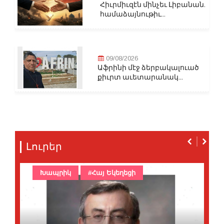
Հիւրմիւզէն մինչեւ Լիբանան.
համաձայնութիւ...
09/08/2026
Աֆրինի մէջ ձերբակալուած
քիւրտ աւետարանակ...
Լուրեր
Խապրիկ
#Հայ Եկեղեցի