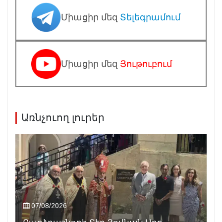
Միացիր մեզ
Տելեգրամում
Միացիր մեզ
Յութուբում
Առնչուող լուրեր
07/08/2026