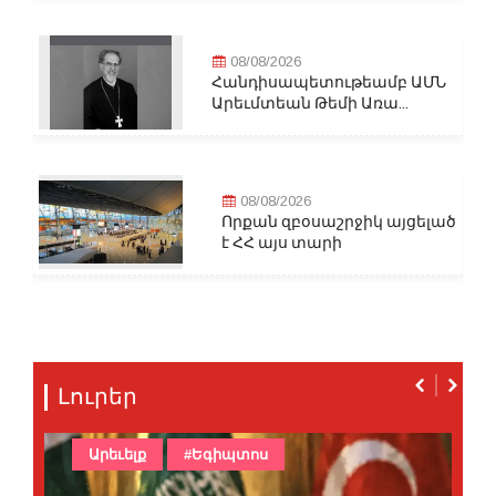
08/08/2026
Հանդիսապետութեամբ ԱՄՆ
Արեւմտեան Թեմի Առա...
08/08/2026
Որքան զբօսաշրջիկ այցելած
է ՀՀ այս տարի
Լուրեր
Արեւելք
#Եգիպտոս