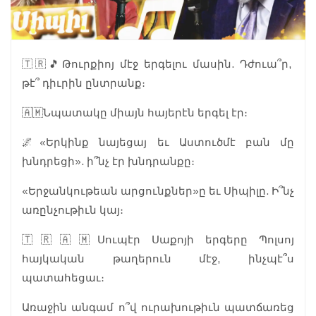
🇹🇷🎵Թուրքիոյ մէջ երգելու մասին. Դժուա՞ր,
թէ՞ դիւրին ընտրանք։
🇦🇲Նպատակը միայն հայերէն երգել էր։
🌌«Երկինք նայեցայ եւ Աստուծմէ բան մը
խնդրեցի». ի՞նչ էր խնդրանքը։
«Երջանկութեան արցունքներ»ը եւ Սիպիլը. Ի՞նչ
առընչութիւն կայ։
🇹🇷🇦🇲Սուպէր Սաքոյի երգերը Պոլսոյ
հայկական թաղերուն մէջ, ինչպէ՞ս
պատահեցաւ։
Առաջին անգամ ո՞վ ուրախութիւն պատճառեց