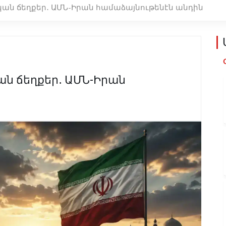
ն ճեղքեր․ ԱՄՆ-Իրան համաձայնութենէն անդին
 ճեղքեր․ ԱՄՆ-Իրան