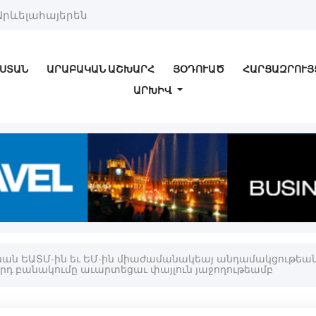
Արևելահայերեն
ՍՏԱՆ
ԱՐԱԲԱԿԱՆ ԱՇԽԱՐՀ
ՅՕԴՈՒԱԾ
ՀԱՐՑԱԶՐՈՒՅ
ԱՐԽԻՎ
անան ԵԱՏՄ-ին եւ ԵՄ-ին միաժամանակեայ անդամակցութեա