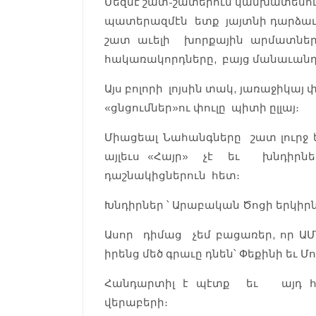
Մեզմէ շատ-շատերուն կանխատեսում
պատերազմէն ետք յայտնի դարձաւ
շատ աւելի խորքային արմատնե
հակառակորդները, բայց մանաւանդ
Այս բոլորի լոյսին տակ, յառաջիկայ 
«ցնցումներ»ու փուլը պիտի ըլլայ։
Միացեալ Նահանգները շատ լուրջ ե
այլեւս «Հայր» չէ եւ խնդիրնե
դաշնակիցներուն հետ։
Խնդիրներ ՝ Արաբական Ծոցի երկիրն
Ասոր դիմաց չեմ բացառեր, որ 
իրենց մեծ գրաւը դնեն՝ Փեքինի եւ Մ
Հանդարտիլ է պէտք եւ այդ հան
վերաբերի։