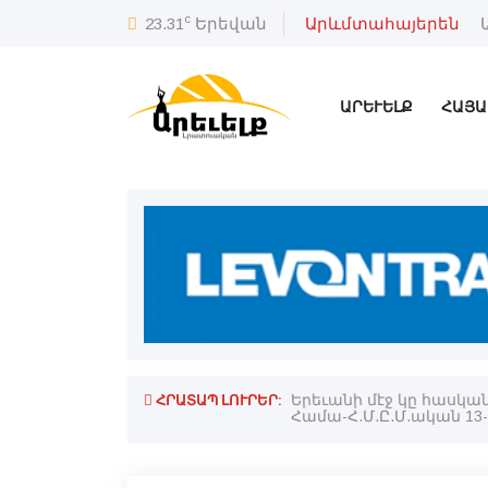
c
23.31
Երեվան
Արևմտահայերեն
ԱՐԵՒԵԼՔ
ՀԱՅԱ
ՀՐԱՏԱՊ ԼՈՒՐԵՐ:
Երեւանի մէջ կը հասկ