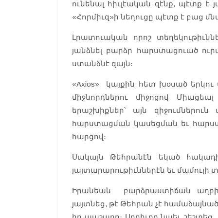
ունենալ հիւլէական զէնք, պէտք է
«Հորմիւզ»ի նեղուցը պէտք է բաց մնա
Լրատուական որոշ տեղեկութիւնն
յանձնել բարձր հարստացուած ուրա
ստանձնէ զայն։
«Axios» կայքին հետ խօսած երկու
միջնորդներու միջոցով Միացե
երաշխիքներ՝ այն զիջումներուն
հարստացման կասեցման եւ հարստ
հարցով։
Սակայն Թեհրանէն եկած հակադի
յայտարարութիւններէն եւ մամուլի 
Իրանեան բարձրաստիճան աղբիւր
յայտնեց, թէ Թեհրան չէ համաձայնա
իր պաշարը։ Աղբիւրը նաեւ շեշտեց