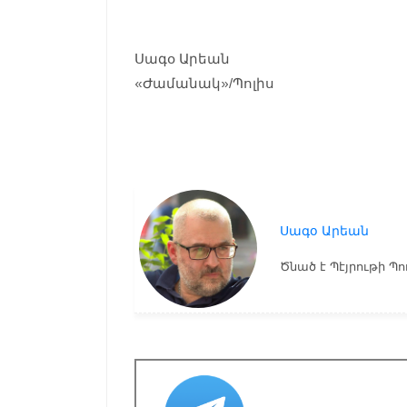
Սագօ Արեան
«Ժամանակ»/Պոլիս
Սագօ Արեան
Ծնած է Պէյրութի Պո