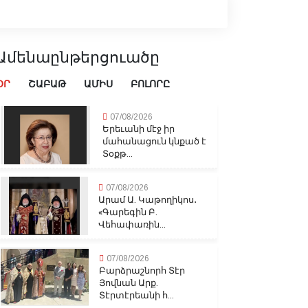
Ամենաընթերցուածը
ՕՐ
ՇԱԲԱԹ
ԱՄԻՍ
ԲՈԼՈՐԸ
07/08/2026
Երեւանի մէջ իր
մահանացուն կնքած է
Տօքթ...
07/08/2026
Արամ Ա. Կաթողիկոս․
«Գարեգին Բ.
Վեհափառին...
07/08/2026
Բարձրաշնորհ Տէր
Յովնան Արք.
Տէրտէրեանի հ...