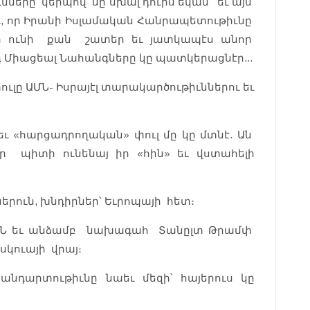
ները կերպով մը սխալ դուրս եկան եւ այս
, որ Իրանի Իսլամական Հանրապետութիւնը
ր ունի քան շատեր եւ յատկապէս անոր
 Միացեալ Նահանգները կը պատկերացնէր...
փուլը ԱՄՆ- Իսրայէլ տարակարծութիւններու եւ
ւ «հարցադրողական» փուլ մը կը մտնէ. Ան
ր պիտի ունենայ իր «հին» եւ վստահելի
երուն, խնդիրներ՝ Եւրոպայի հետ։
ԱՄՆ եւ անձամբ նախագահ Տանըլտ Թրամփ
ոսկուայի վրայ։
դարտութիւնը նաեւ մեզի՝ հայերուս կը