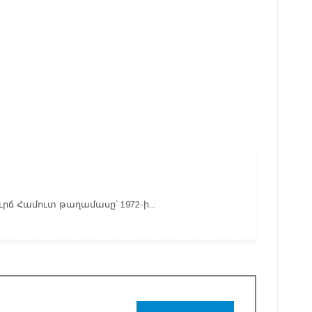
ւրճ Համուտ թաղամասը՝ 1972-ի...