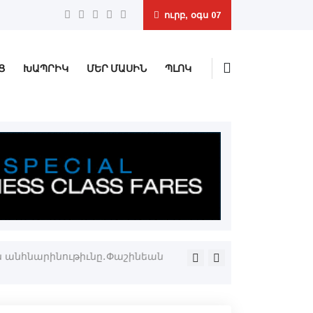
ուրբ, օգս 07
Ց
ԽԱՊՐԻԿ
ՄԵՐ ՄԱՍԻՆ
ՊԼՈԿ
ն անհնարինութիւնը․Փաշինեան
Այսօր ժամը 15:00 էն «Ուժ
Նարեկ Կարապետեան