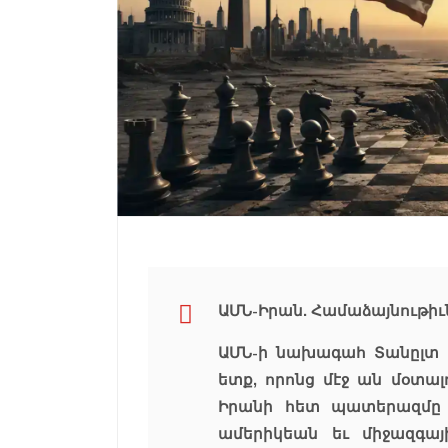
ԱՄՆ-Իրան. Համաձայնութիւ
ԱՄՆ-ի նախագահ Տանըլտ 
ետք, որոնց մէջ ան մօտա
Իրանի հետ պատերազմը 
ամերիկեան եւ միջազգայ