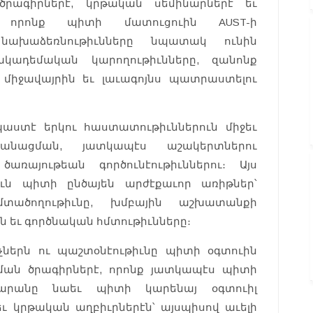
ագիրներէ, կրթական սեմինարներէ եւ
է, որոնք պիտի մատուցուին AUST-ի
 նախաձեռնութիւնները նպատակ ունին
ակադեմական կարողութիւնները, զանոնք
միջավայրին եւ լաւագոյնս պատրաստելու
պաստէ երկու հաստատութիւններուն միջեւ
անացման, յատկապէս աշակերտներու
առայութեան գործունէութիւններու։ Այս
ուն պիտի ընծայեն արժէքաւոր առիթներ՝
տածողութիւնը, խմբային աշխատանքի
ն եւ գործնական հմտութիւնները։
իչներն ու պաշտօնէութիւնը պիտի օգտուին
ն ծրագիրներէ, որոնք յատկապէս պիտի
ժարանը նաեւ պիտի կարենայ օգտուիլ
ւ կրթական աղբիւրներէն՝ այսպիսով աւելի