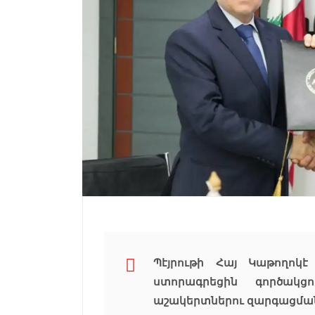
Պէյրութի Հայ Կաթողոկ
ստորագրեցին գործակց
աշակերտներու զարգացման