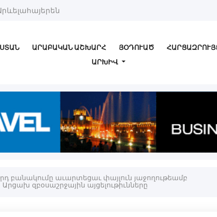
Արևելահայերեն
ՍՏԱՆ
ԱՐԱԲԱԿԱՆ ԱՇԽԱՐՀ
ՅՕԴՈՒԱԾ
ՀԱՐՑԱԶՐՈՒՅ
ԱՐԽԻՎ
-րդ բանակումը աւարտեցաւ փայլուն յաջողութեամբ