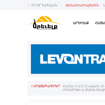
c
27.54
Երեվան
Արևմտահայերեն
ԱՐԵՒԵԼՔ
ՀԱՅԱ
ՀՐԱՏԱՊ ԼՈՒՐԵՐ:
Համա-Հ.Մ.Ը.Մ.ական 13