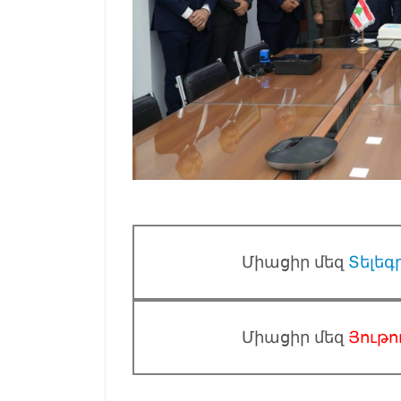
Միացիր մեզ
Տելեգ
Միացիր մեզ
Յութո