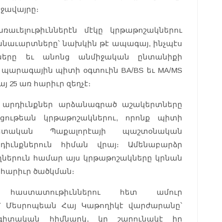
ջավայրը։
ռաւելութիւններէն մէկը կրթաթոշակներու
ջանաւարտները՝ նախկին թէ ապագայ, ինչպէս
իչները եւ անոնց անմիջական ընտանիքի
 պարագային պիտի օգտուին BA/BS եւ MA/MS
յ 25 առ հարիւր զեղչէ։
ն արդիւնքներ արձանագրած աշակերտները
ցութեան կրթաթոշակներու, որոնք պիտի
ետական Պաքալորէայի պաշտօնական
րդիւնքներուն հիման վրայ։ Ամենաբարձր
ներուն համար այս կրթաթոշակները կրնան
ռ հարիւր ծածկման։
հաստատութիւններու հետ ամուր
վ՝ Մեսրոպեան Հայ Կաթողիկէ վարժարանը՝
գիտական հիմնարկ, կը շարունակէ իր