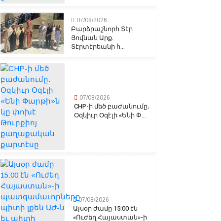
07/08/2026
Բարձրաշնորհ Տէր
Յովնան Արք.
Տէրտէրեանի հ...
07/08/2026
CHP-ի մեծ բաժանումը․
Օզկիւր Օզէլի «Ենի Փ...
07/08/2026
Այսօր ժամը 15:00 էն
«Ուժեղ Հայաստան»-ի