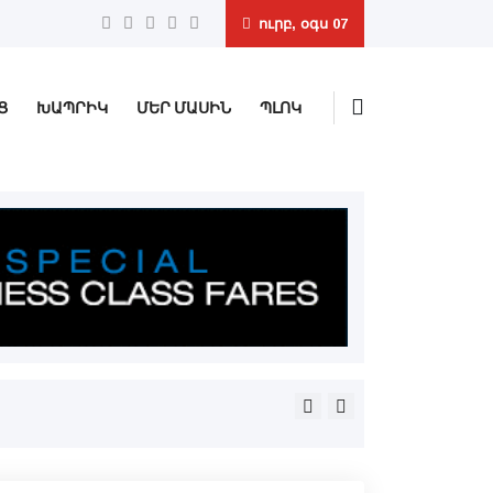
ուրբ, օգս 07
Ց
ԽԱՊՐԻԿ
ՄԵՐ ՄԱՍԻՆ
ՊԼՈԿ
Հայաստանի մէջ ԵՄ-ին ան
ճեպազրոյցը՝ ռուսական լր