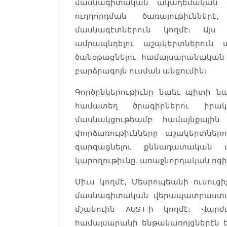
մասնագիտական ակադեմական ծր
ուղղորդման ծառայութիւններ
մասնագէտներուն կողմէ։ Այս
ամրապնդելու աշակերտներուն 
ծանօթացնելու համալսարանական 
բարձրագոյն ուսման անցումին։
Գործընկերութիւնը նաեւ պիտի ն
համատեղ ծրագիրներու իրակ
մասնակցութեամբ համայնքային ծ
փորձառութիւնները աշակերտներ
զարգացնելու քննադատական մ
կարողութիւնը, առաջնորդական ոգի
Միւս կողմէ, Մեսրոպեանի ուսուց
մասնագիտական վերապատրաստմա
մշակուին AUST-ի կողմէ։ Վար
համալսարանի ենթակառոյցներէն ե