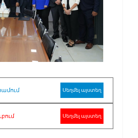
րամում
Սեղմել այստեղ
ւբում
Սեղմել այստեղ