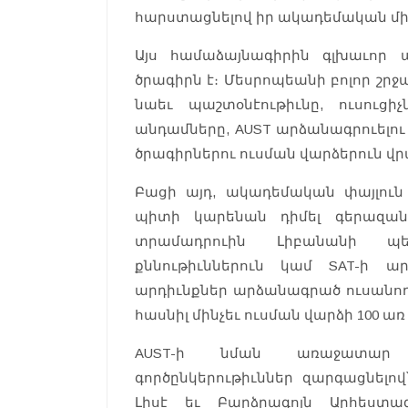
հարստացնելով իր ակադեմական մի
Այս համաձայնագիրին գլխաւոր ա
ծրագիրն է։ Մեսրոպեանի բոլոր շր
նաեւ պաշտօնէութիւնը, ուսուց
անդամները, AUST արձանագրուելու
ծրագիրներու ուսման վարձերուն վրա
Բացի այդ, ակադեմական փայլու
պիտի կարենան դիմել գերազան
տրամադրուին Լիբանանի պ
քննութիւններուն կամ SAT-ի ա
արդիւնքներ արձանագրած ուսանող
հասնիլ մինչեւ ուսման վարձի 100 ա
AUST-ի նման առաջատար 
գործընկերութիւններ զարգացնելո
Լիսէ եւ Բարձրագոյն Արհեստա