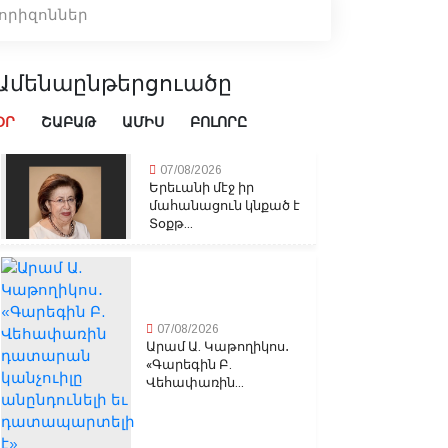
որիզոններ
Ամենաընթերցուածը
ՕՐ
ՇԱԲԱԹ
ԱՄԻՍ
ԲՈԼՈՐԸ
07/08/2026
Երեւանի մէջ իր
մահանացուն կնքած է
Տօքթ...
07/08/2026
Արամ Ա. Կաթողիկոս․
«Գարեգին Բ.
Վեհափառին...