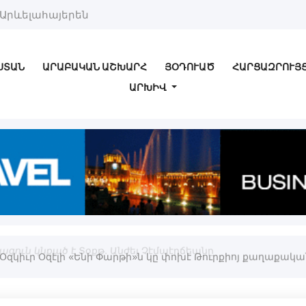
Արևելահայերեն
ՍՏԱՆ
ԱՐԱԲԱԿԱՆ ԱՇԽԱՐՀ
ՅՕԴՈՒԱԾ
ՀԱՐՑԱԶՐՈՒՅ
ԱՐԽԻՎ
ացուն կնքած է Տօքթ. Անժել Չէմպէրճեանը