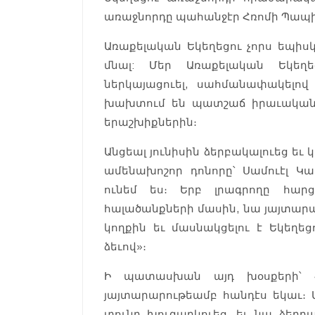
առաջնորդը պահանջէր Հռոմի Պապ
Առաքելական Եկեղեցու չորս եպիս
մնալ: Մեր Առաքելական Եկեղ
ներկայացուել, սահմանափակելո
խախտում են պատշաճ իրաւական 
երաշխիքներին։
Անցեալ յունիսին ձերբակալուեց եւ
ամենախոշոր դոնորը՝ Սամուէլ Կ
ունեմ ես։ Երբ լրագրողը հար
հալածանքների մասին, նա յայտարար
կողքին եւ մասնակցելու է Եկեղեց
ձեւով»։
Ի պատասխան այդ խօսքերի՝ 
յայտարարութեամբ հանդէս եկաւ
տունը խուզարկուեց, եւ նա ձերբա