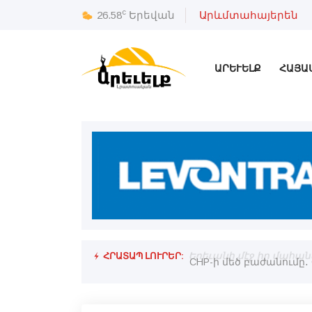
c
26.58
Երեվան
Արևմտահայերեն
ԱՐԵՒԵԼՔ
ՀԱՅԱ
ՀՐԱՏԱՊ ԼՈՒՐԵՐ:
աքական քարտէսը
Երեւանի մէջ իր մահան