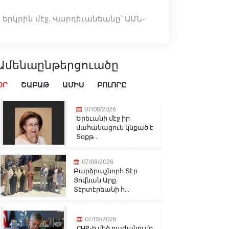
երկրին մէջ. Վարդեւանեանը՝ ԱՄՆ-
Ամենաընթերցուածը
ՕՐ
ՇԱԲԱԹ
ԱՄԻՍ
ԲՈԼՈՐԸ
07/08/2026
Երեւանի մէջ իր
մահանացուն կնքած է
Տօքթ...
07/08/2026
Բարձրաշնորհ Տէր
Յովնան Արք.
Տէրտէրեանի հ...
07/08/2026
CHP-ի մեծ բաժանումը․