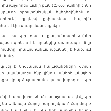
ն յաջորդեց աւելի քան 120,000 հայերի բռնի
արաւոր քրիստոնէական եկեղեցիներն ու
րկուել՝ զրկելով քրիստոնեայ հայերին
ւում էին սուրբ մասունքներ։
նեայ հայերը որպէս քաղբանտարկեալներ
այսօր գտնւում է նրանցից առնուազն 19-ը։
րամփը հրապարակաւ աջակցել է Բաքւում
ակմանը։
րկուել է կրօնական հալածանքների օտար
ենք ականատես ենք լինում աներեւակայելի
ղեցու վրայ Հայաստանի կառավարող ուժերի
տանի կառավարութեան առաջատար դէմքերը
են Ամենայն Հայոց Կաթողիկոսի՝ Հայ Սուրբ
ը։ Սա նոյնն է, ինչ եթէ կաթոլիկ երկրի