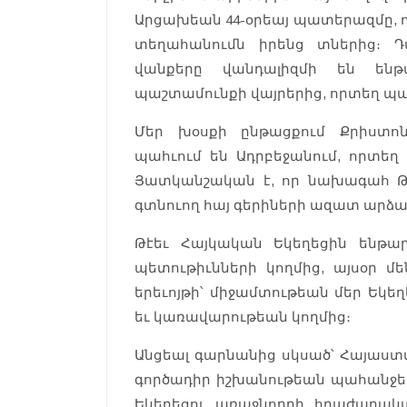
Արցախեան 44-օրեայ պատերազմը, որի
տեղահանումն իրենց տներից։ Դ
վանքերը վանդալիզմի են ենթա
պաշտամունքի վայրերից, որտեղ պահ
Մեր խօսքի ընթացքում Քրիստո
պահւում են Ադրբեջանում, որտեղ 
Յատկանշական է, որ նախագահ Թ
գտնուող հայ գերիների ազատ արձ
Թէեւ Հայկական Եկեղեցին ենթա
պետութիւնների կողմից, այսօր մ
երեւոյթի՝ միջամտութեան մեր Եկե
եւ կառավարութեան կողմից։
Անցեալ գարնանից սկսած՝ Հայաս
գործադիր իշխանութեան պահանջել 
Եկեղեցու առաջնորդի հրաժարական