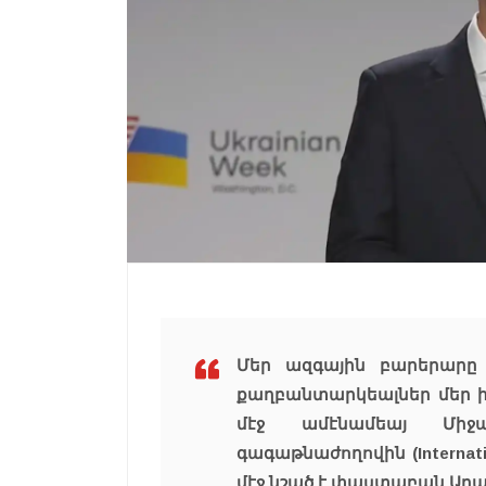
Մեր ազգային բարերարը 
քաղբանտարկեալներ մեր ի
մէջ ամէնամեայ Միջ
գագաթնաժողովին (Internatio
մէջ նշած է փաստաբան Ար