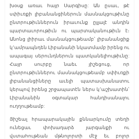
խօսք առաւ հայր Սարգիսը: Ան ըսաւ, թէ
սփիւռքի լիբանանցիներուն մասնակցութիւնը
ընտրութիւններուն իրաւունք ըլլալէ անդին
պարտաւորութիւն ու պարտականութիւն է։
Անոնց լիիրաւ մասնակցութեամբ՝ լիբանանցիք
կ՚ամրապնդեն Լիբանանի նկատմամբ իրենց ու
ապագայ սերունդներուն պատկանելիութիւնը:
Հայր սուրբը նաեւ յիշեցուց, որ
ընտրութիւններու մասնակցութեամբ սփիւռքի
լիբանանցիները աւելի պատասխանատու
կերպով իրենց շրջապատէն ներս կ՚աշխատին՝
Լիբանանին օգտակար հանդիսանալու
ուղղութեամբ:
Յիշեալ հրապարակային քննարկումը տեղի
ունեցաւ փոխադարձ յարգանքի ու
վստահութեան մթնոլորտի մէջ եւ բոլոր