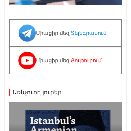
Միացիր մեզ
Տելեգրամում
Միացիր մեզ
Յութուբում
Առնչուող լուրեր