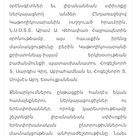
օրէնսգէտներ եւ լիբանանեան սփիւռքը
ներկայացնող անձեր: Ընդառաջելով
Կաթողիկոսարանին ուղղուած հրաւէրին,
Ն.Ս.Օ.Տ.Տ. Արամ Ա. Վեհափառ Հայրապետին
օրհնութեամբ, այս հաւաքին իրենց
մասնակցութիւնը բերին Կաթողիկոսարանի
քրիստոնեայ-իսլամ երկխօսութեան
բաժանմունքի պատասխանատու Հոգեշնորհ
Տ. Սարգիս Վրդ. Աբրահամեան եւ Հոգեշնորհ Տ.
Մովսէս Աբղ. Եօսուլքանեան:
Քննարկումներու ընթացքին հանդէս եկան
համայնքներու ներկայացուցիչներ ու
երեսփոխաններ, որոնք կարեւորութեամբ
շեշտեցին լիբանանեան սփիւռքին
երեսփոխանական ընտրութիւններուն
մասնակցութեան անհրաժեշտութիւնը: Նաեւ