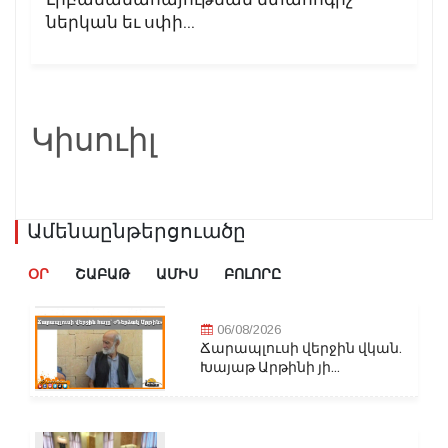
ներկան եւ սփի...
Կիսուիլ
Ամենաընթերցուածը
ՕՐ
ՇԱԲԱԹ
ԱՄԻՍ
ԲՈԼՈՐԸ
06/08/2026
Ճարապլուսի վերջին վկան.
Խայաթ Արթինի յի...