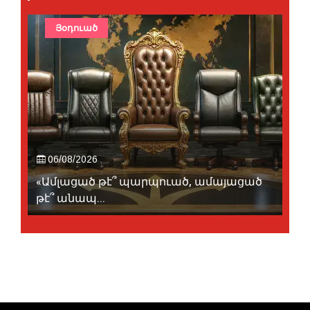
Յօդուած
06/08/2026
«Ամլացած թէ՞ պարպուած, ամայացած
թէ՞ անապ...