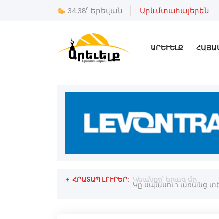
c
34.38
Երեվան
Արևմտահայերեն
ԱՐԵՒԵԼՔ
ՀԱՅԱ
ՀՐԱՏԱՊ ԼՈՒՐԵՐ:
Կեանքը՝ երազ մը