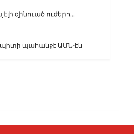
էլի զինուած ուժերո...
 պիտի պահանջէ ԱՄՆ-էն