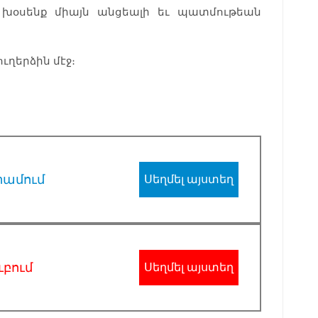
 խօսենք միայն անցեալի եւ պատմութեան
ւղերձին մէջ։
րամում
Սեղմել այստեղ
ւբում
Սեղմել այստեղ