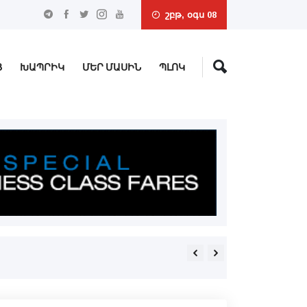
շբթ, օգս 08
Ց
ԽԱՊՐԻԿ
ՄԵՐ ՄԱՍԻՆ
ՊԼՈԿ
Հանդիսապետութեամբ ԱՄՆ 
Տ. Սիփան Աւագ Քահանայ 