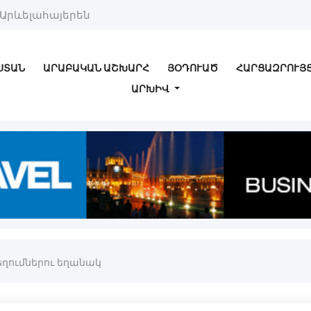
Արևելահայերեն
ՍՏԱՆ
ԱՐԱԲԱԿԱՆ ԱՇԽԱՐՀ
ՅՕԴՈՒԱԾ
ՀԱՐՑԱԶՐՈՒՅ
ԱՐԽԻՎ