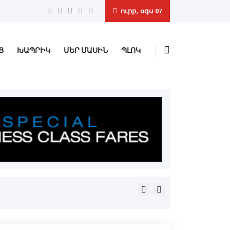
ուրբ, օգս 07
Ց
ԽԱՊՐԻԿ
ՄԵՐ ՄԱՍԻՆ
ՊԼՈԿ
Երեւանի մէջ իր մահանացու