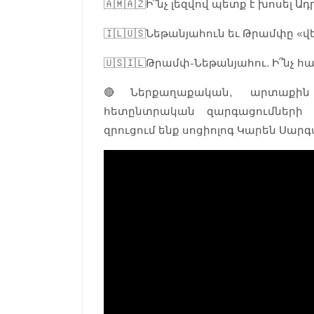
🇦🇲🇦🇿Ի՞նչ լեզվով պետք է խոսել 
🇮🇱🇺🇸Նեթանյահուն եւ Թրամփը «վ
🇺🇸🇮🇱Թրամփ-Նեթանյահու. Ի՞նչ հա
🔴Ներքաղաքական, արտաքին
հետընտրական զարգացումների 
զրուցում ենք սոցիոլոգ Կարեն Սարգ