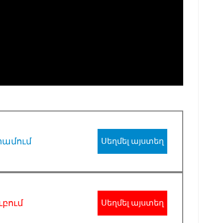
րամում
Սեղմել այստեղ
ւբում
Սեղմել այստեղ