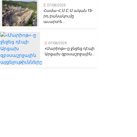
07/08/2026
Համա-Հ.Մ.Ը.Մ.ական 13-
րդ բանակումը
աւարտե...
07/08/2026
«Մարիոթ»-ը ջնջեց դէպի
Արցախ զբօսաշրջային...