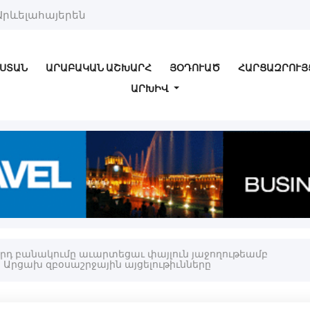
Արևելահայերեն
ՍՏԱՆ
ԱՐԱԲԱԿԱՆ ԱՇԽԱՐՀ
ՅՕԴՈՒԱԾ
ՀԱՐՑԱԶՐՈՒՅ
ԱՐԽԻՎ
-րդ բանակումը աւարտեցաւ փայլուն յաջողութեամբ