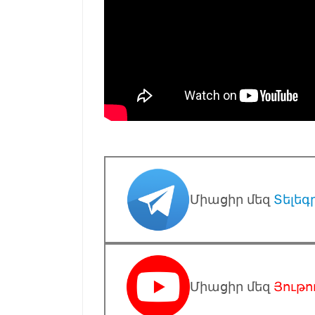
Միացիր մեզ
Տելեգ
Միացիր մեզ
Յութո