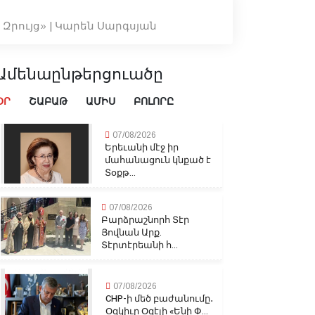
Զրույց» | Կարեն Սարգսյան
Ամենաընթերցուածը
ՕՐ
ՇԱԲԱԹ
ԱՄԻՍ
ԲՈԼՈՐԸ
07/08/2026
Երեւանի մէջ իր
մահանացուն կնքած է
Տօքթ...
07/08/2026
Բարձրաշնորհ Տէր
Յովնան Արք.
Տէրտէրեանի հ...
07/08/2026
CHP-ի մեծ բաժանումը․
Օզկիւր Օզէլի «Ենի Փ...