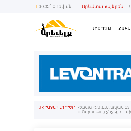
c
30.35
Երեվան
Արևմտահայերեն
ԱՐԵՒԵԼՔ
ՀԱՅԱ
ՀՐԱՏԱՊ ԼՈՒՐԵՐ:
Համա-Հ.Մ.Ը.Մ.ական 13