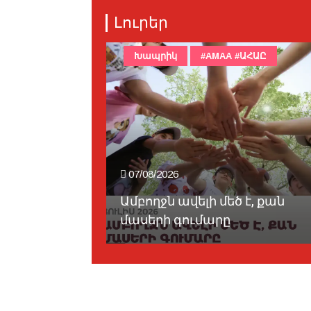
Լուրեր
Խապրիկ
#AMAA #ԱՀԱԸ
07/08/2026
ահանացուն
Ամբողջն ավելի մեծ է, քան
մասերի գումարը