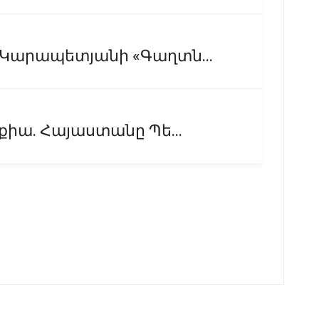
լ Կարապետյանի «Գաղտն...
րքիա. Հայաստանը Պե...