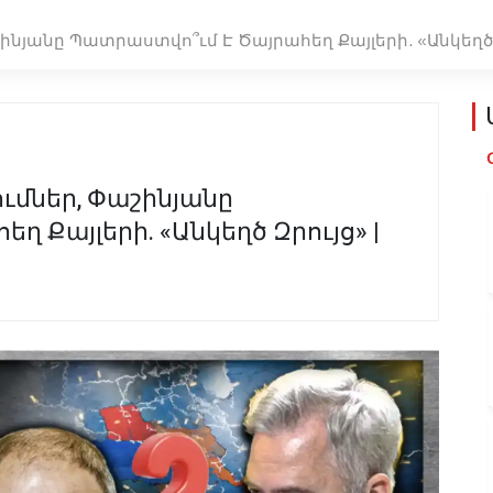
յանը Պատրաստվո՞ւմ Է Ծայրահեղ Քայլերի. «Անկեղծ 
մներ, Փաշինյանը
 Քայլերի. «Անկեղծ Զրույց» |