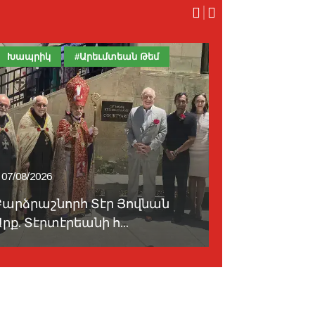
Խապրիկ
#Արեւմտեան Թեմ
Ի՞նչ Գրեցին
07/08/2026
07/08/2026
Բարձրաշնորհ Տէր Յովնան
CHP-ի մեծ
րք. Տէրտէրեանի հ...
Օզէլի «Ենի 