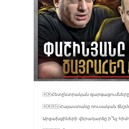
🇦🇲Հետընտրական զարգացումներ
🇦🇲🇷🇺Հայաստանը ռուսական ճնշմա
Արցախցիների վերադարձը ի՞նչ հիմ