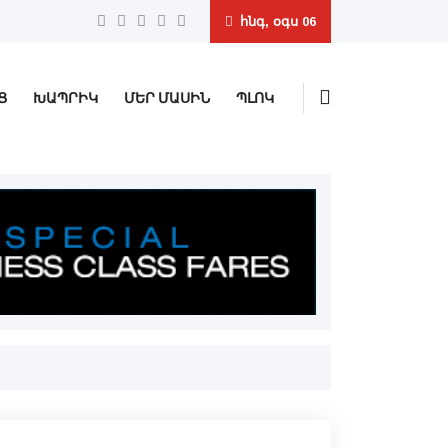
հնգ, օգս 06
Ց
ԽԱՊՐԻԿ
ՄԵՐ ՄԱՍԻՆ
ՊԼՈԿ