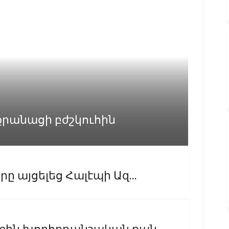
քրանացի բժշկուհին
 այցելեց Հալէպի Ազ...