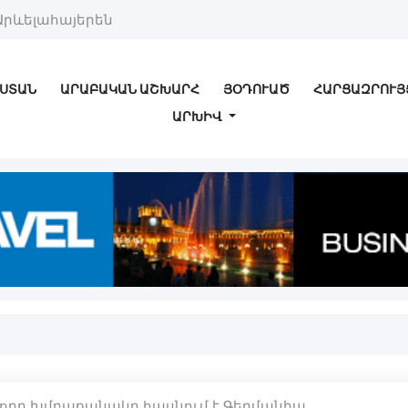
Արևելահայերեն
ՍՏԱՆ
ԱՐԱԲԱԿԱՆ ԱՇԽԱՐՀ
ՅՕԴՈՒԱԾ
ՀԱՐՑԱԶՐՈՒՅ
ԱՐԽԻՎ
րորդ խմբաքանակը հասնում է Գերմանիա