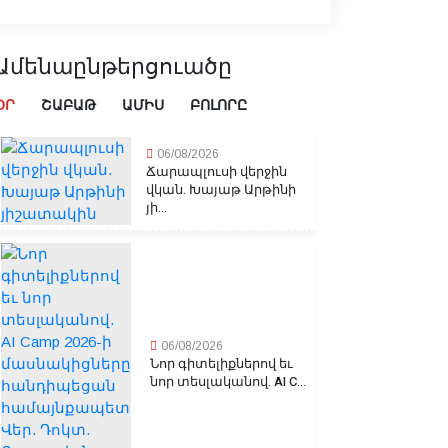
Ամենաընթերցուածը
ՕՐ
ՇԱԲԱԹ
ԱՄԻՍ
ԲՈԼՈՐԸ
06/08/2026
Ճարապլուսի վերջին
վկան. Խայաթ Արթինի
յի...
06/08/2026
Նոր գիտելիքներով եւ
նոր տեսլականով. AI C...