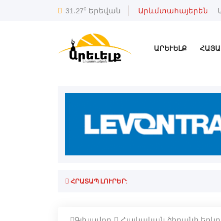
c
31.27
Երեվան
Արևմտահայերեն
ԱՐԵՒԵԼՔ
ՀԱՅԱ
ՀՐԱՏԱՊ ԼՈՒՐԵՐ:
Գլխավոր
Հայկական ծիրանի երկ