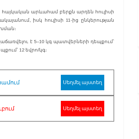
հայկական արևահամ բերքն արդեն հուլիսի
կայանում, իսկ հուլիսի 11-ից ընկերության
շխման։
աճառվելու է 5–10 կգ պատվերների դեպքում՝
պքում՝ 12 եվրո/կգ։
րամում
Սեղմել այստեղ
ւբում
Սեղմել այստեղ