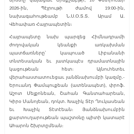
2026-ին, Պէյրութի ժամով 19:00-ին,
նախագահութեամբ Ն.Ս.Օ.Տ.Տ. Արամ Ա․
Վեհափառ Հայրապետին։
Հայրապետը նախ պարզեց Հիմնադրամի
ժողովական կեանքի առկախման
պատճառները՝ կապուած Լիբանանի
տնտեսական եւ յատկապէս դրամատնային
կացութեան հետ։ Այնուհետեւ
վերահաստատուեցաւ յանձնախումբի կազմը.-
Երուանդ Փամպուքեան (ատենապետ), փրոֆ․
Աշոտ Մելքոնեան, Շահան Գանտահարեան,
Կիրօ Մանոյեան, դոկտ. Խաչիկ Տէր Ղուկասեան
եւ Խաչիկ Տէտէեան։ Յանձնախումբին
քարտուղարութեան պաշտօնը պիտի կատարէ
Ահարոն Շխրտըմեան։