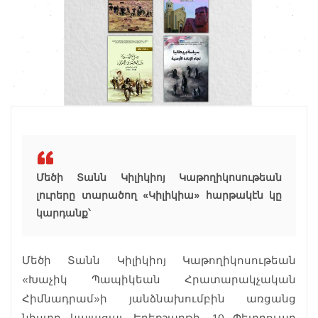
Մեծի Տանն Կիլիկիոյ Կաթողիկոսութեան
լուրերը տարածող «Կիլիկիա» հարթակէն կը
կարդանք՝
Մեծի Տանն Կիլիկիոյ Կաթողիկոսութեան
«Խաչիկ Պապիկեան Հրատարակչական
Հիմնադրամ»ի յանձնախումբին առցանց
նիստը կայացաւ Երեքշաբթի, 10 Փետրուար