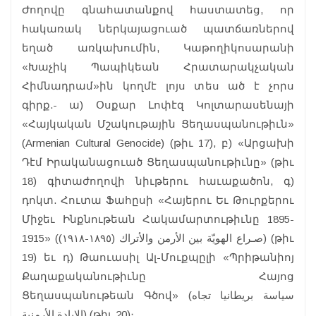
Ժողովը գնահատանքով հաստատեց, որ
հակառակ ներկայացուած պատճառներով
եղած առկախումին, Կաթողիկոսարանի
«Խաչիկ Պապիկեան Հրատարակչական
Հիմնադրամ»ին կողմէ լոյս տես ած է չորս
գիրք.- ա) Օսքար Լոփէզ Կոլտարասենայի
«Հայկական Մշակութային Ցեղասպանութիւն»
(Armenian Cultural Genocide) (թիւ 17), բ) «Արցախի
Դէմ Իրականացուած Ցեղասպանութիւնը» (թիւ
18) գիտաժողովի նիւթերու հաւաքածոն, գ)
դոկտ. Հուտա Ֆահըսի «Հայերու Եւ Թուրքերու
Միջեւ Ինքնութեան Հակամարտութիւնը 1895-
1915» (صـراع الهويّة بين الأرمن والأتراك (١٨٩٥-١٩١٨)) (թիւ
19) եւ դ) Թաուասիլ Ալ-Մուքպըլի «Պրիթանիոյ
Քաղաքականութիւնը Հայոց
Ցեղասպանութեան Գծով» (سياسة بريطانيا تجاه
الإبادة الأرمنية) (թիւ 20)։