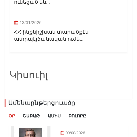
ունեցած են...
13/01/2026
ՀՀ ինքնիշխան տարածքէն
ատրպէյճանական ուժե...
Կիսուիլ
Ամենաընթերցուածը
ՕՐ
ՇԱԲԱԹ
ԱՄԻՍ
ԲՈԼՈՐԸ
09/08/2026