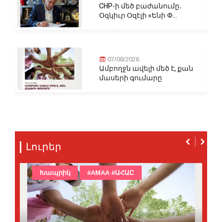
CHP-ի մեծ բաժանումը․
Օզկիւր Օզէլի «Ենի Փ...
07/08/2026
Ամբողջն ավելի մեծ է, քան
մասերի գումարը
Լուրեր
Խապրիկ
#AMAA #ԱՀԱԸ