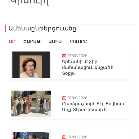
Ամենաընթերցուածը
ՕՐ
ՇԱԲԱԹ
ԱՄԻՍ
ԲՈԼՈՐԸ
07/08/2026
Երեւանի մէջ իր
մահանացուն կնքած է
Տօքթ...
07/08/2026
Բարձրաշնորհ Տէր Յովնան
Արք. Տէրտէրեանի հ...
07/08/2026