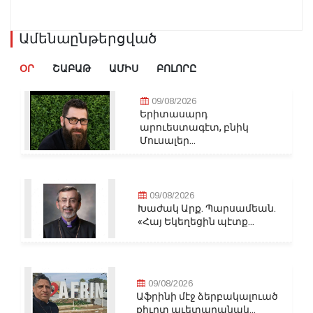
Ամենաընթերցված
ՕՐ
ՇԱԲԱԹ
ԱՄԻՍ
ԲՈԼՈՐԸ
09/08/2026
Երիտասարդ
արուեստագէտ, բնիկ
Մուսալեր...
09/08/2026
Խաժակ Արք. Պարսամեան.
«Հայ Եկեղեցին պէտք...
09/08/2026
Աֆրինի մէջ ձերբակալուած
քիւրտ աւետարանակ...