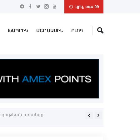
կրկ, օգս 09
ԽԱՊՐԻԿ
ՄԵՐ ՄԱՍԻՆ
ԲԼՈԳ
ոգութեան առանցք
Հրազդանի մէջ բացուած է Fi