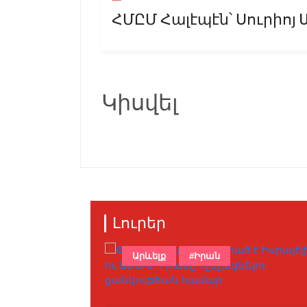
ՀՄԸՄ Հալէպէն՝ Սուրիոյ 
Կիսվել
Լուրեր
Արևելք
#Իրան