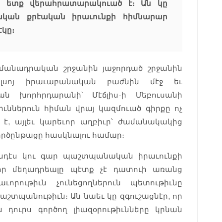
ի ետք վերահրատարակուած է։ Ան կը
ական քրէական իրաւունքի հիմնարար
էկը։
ահմանադրական շրջանին յաջորդած շրջանին
լսոյ իրաւաբանական բաժնին մէջ եւ
 խորհրդարանի՝ Մէճլիս-ի Մեբուսանի
ններուն հիման վրայ կազմուած գիրքը ոչ
 է, այլեւ կարեւոր աղբիւր՝ ժամանակակից
ործընթացը հասկնալու համար։
անդէս կու գար պաշտպանական իրաւունքի
 որ մեղադրեալը պէտք չէ դատուի առանց
որութիւն չունեցողներուն պետութիւնը
տպանութիւն։ Ան նաեւ կը զգուշացնէր, որ
 դուրս գործող լիազօրութիւնները կրնան