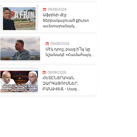
09/08/2026
Աֆրինի մէջ
ձերբակալուած քիւրտ
աւետարանակ...
09/08/2026
Մէկ դրօշ, բայց ի՞նչ կը
նշանակէ «Համահայկ...
09/08/2026
ՀԵՏԸՆՏՐԱԿԱՆ
ԶԱՐԳԱՑՈՒՄՆԵՐ․
ԲԱՆԱՎԵՃ - Սագ...