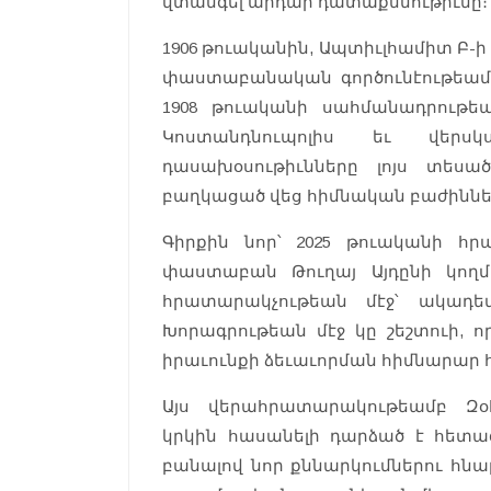
վտանգել արդար դատաքննութիւնը։
1906 թուականին, Ապտիւլհամիտ Բ-ի
փաստաբանական գործունէութեամբ 
1908 թուականի սահմանադրութե
Կոստանդնուպոլիս եւ վերսկ
դասախօսութիւնները լոյս տեսա
բաղկացած վեց հիմնական բաժիննե
Գիրքին նոր՝ 2025 թուականի հ
փաստաբան Թուղայ Այդընի կողմէ ե
հրատարակչութեան մէջ՝ ակադե
Խորագրութեան մէջ կը շեշտուի, ո
իրաւունքի ձեւաւորման հիմնարար հ
Այս վերահրատարակութեամբ Զօ
կրկին հասանելի դարձած է հետա
բանալով նոր քննարկումներու հնար