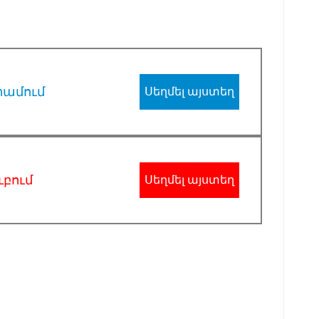
րամում
Սեղմել այստեղ
ւբում
Սեղմել այստեղ