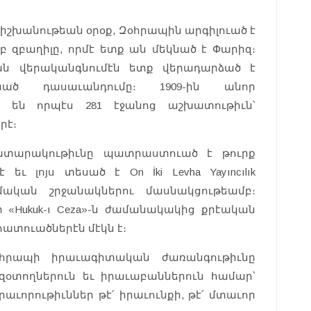
 իշխանութեան օրօք, Զօհրապին արգիլուած է
զբաղիլը, որմէ ետք ան մեկնած է Փարիզ։
ան վերականգնումէն ետք վերադարձած է
սած դասաւանդումը։ 1909-ին անոր
ծ են որպէս 281 էջանոց աշխատութիւն՝
րէ։
րատարակութիւնը պատրաստուած է թուրք
ւ լոյս տեսած է On İki Levha Yayıncılık
մական շրջանակներու մասնակցութեամբ։
ր «Hukuk-ı Ceza»-ն ժամանակակից քրէական
ատուածներէն մէկն է։
հրապի իրաւագիտական ժառանգութիւնը
զօտողներուն եւ իրաւաբաններուն համար՝
աւորութիւններ թէ՛ իրաւունքի, թէ՛ մտաւոր