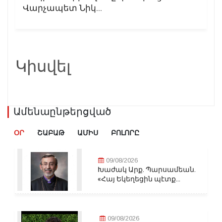
Վարչապետ Նիկ...
Կիսվել
Ամենաընթերցված
ՕՐ
ՇԱԲԱԹ
ԱՄԻՍ
ԲՈԼՈՐԸ
09/08/2026
Խաժակ Արք. Պարսամեան.
«Հայ Եկեղեցին պէտք...
09/08/2026