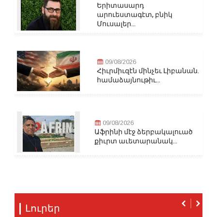
Երիտասարդ
արուեստագէտ, բնիկ
Մուսալեր...
09/08/2026
Հիւրմիւզէն մինչեւ Լիբանան.
համաձայնութիւ...
09/08/2026
Աֆրինի մէջ ձերբակալուած
քիւրտ աւետարանակ...
Լուրեր