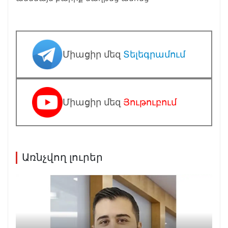
Միացիր մեզ
Տելեգրամում
Միացիր մեզ
Յութուբում
Առնչվող լուրեր