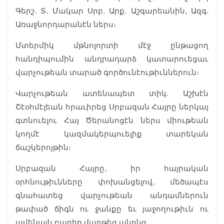
Գերշ. Տ. Մակար Սրբ. Արք. Աշգարեանին, Ազգ.
Առաջնորդարանէն ներս։
Մտերմիկ մթնոլորտի մէջ ընթացող
հանդիպումին անդրադարձ կատարուեցաւ
վարչութեան տարած գործունէութիւններուն։
Վարչութեան ատենապետ տիկ. Աշխէն
Շէօհմէլեան հրաւիրեց Սրբազան Հայրը ներկայ
գտնուելու Հայ Ծերանոցէն ներս միութեան
կողմէ կազմակերպուելիք տարեկան
ճաշկերոյթին։
Սրբազան Հայրը, իր հայրական
օրհնութիւնները փոխանցելով, մեծապէս
գնահատեց վարչութեան անդամներուն
թափած ճիգն ու ջանքը եւ յաջողութիւն ու
ամենայն բարիք մաղթեց անոնց