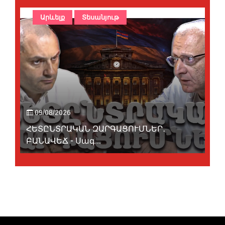
Արևելք
Տեսանյութ
09/08/2026
ՀԵՏԸՆՏՐԱԿԱՆ ԶԱՐԳԱՑՈՒՄՆԵՐ․
ԲԱՆԱՎԵՃ - Սագ...