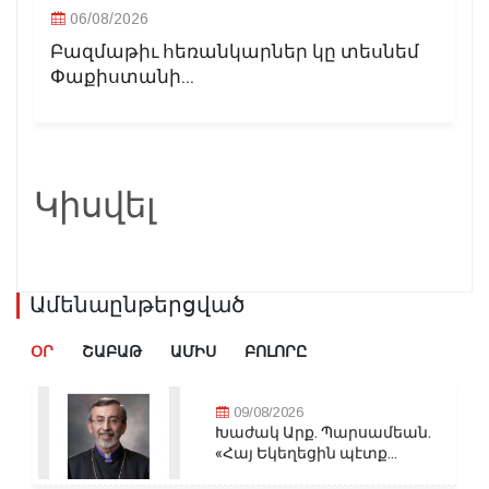
06/08/2026
Բազմաթիւ հեռանկարներ կը տեսնեմ
Փաքիստանի...
Կիսվել
Ամենաընթերցված
ՕՐ
ՇԱԲԱԹ
ԱՄԻՍ
ԲՈԼՈՐԸ
09/08/2026
Խաժակ Արք. Պարսամեան.
«Հայ Եկեղեցին պէտք...