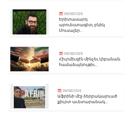
09/08/2026
Երիտասարդ
արուեստագէտ, բնիկ
Մուսալեր...
09/08/2026
Հիւրմիւզէն մինչեւ Լիբանան.
համաձայնութիւ...
09/08/2026
Աֆրինի մէջ ձերբակալուած
քիւրտ աւետարանակ...