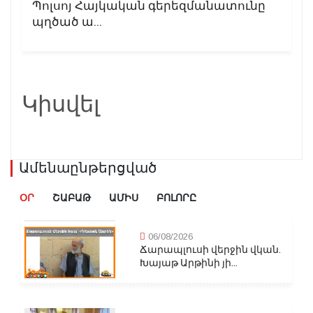
Պոլսոյ Հայկական գերեզմանատունը
պղծած ա...
Կիսվել
Ամենաընթերցված
ՕՐ
ՇԱԲԱԹ
ԱՄԻՍ
ԲՈԼՈՐԸ
06/08/2026
Ճարապլուսի վերջին վկան.
Խայաթ Արթինի յի...