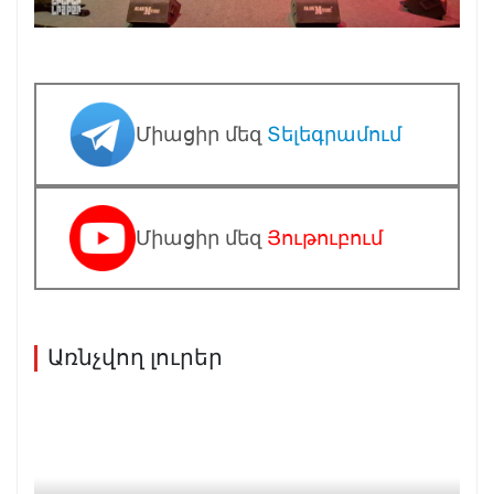
Միացիր մեզ
Տելեգրամում
Միացիր մեզ
Յութուբում
Առնչվող լուրեր