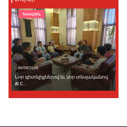
Խապրիկ
06/08/2026
Նոր գիտելիքներով եւ նոր տեսլականով.
AI C...