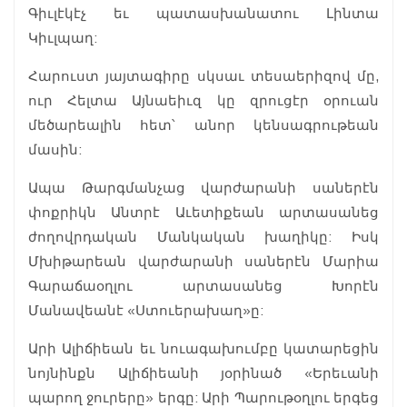
Գիւլէկէչ եւ պատասխանատու Լինտա
Կիւլպաղ:
Հարուստ յայտագիրը սկսաւ տեսաերիզով մը,
ուր Հելտա Այնաեիւզ կը զրուցէր օրուան
մեծարեալին հետ՝ անոր կենսագրութեան
մասին:
Ապա Թարգմանչաց վարժարանի սաներէն
փոքրիկն Անտրէ Աւետիքեան արտասանեց
ժողովրդական Մանկական խաղիկը: Իսկ
Մխիթարեան վարժարանի սաներէն Մարիա
Գարաճաօղլու արտասանեց Խորէն
Մանավեանէ «Ստուերախաղ»ը:
Արի Ալիճիեան եւ նուագախումբը կատարեցին
նոյնինքն Ալիճիեանի յօրինած «Երեւանի
պարող ջուրերը» երգը: Արի Պարութօղլու երգեց