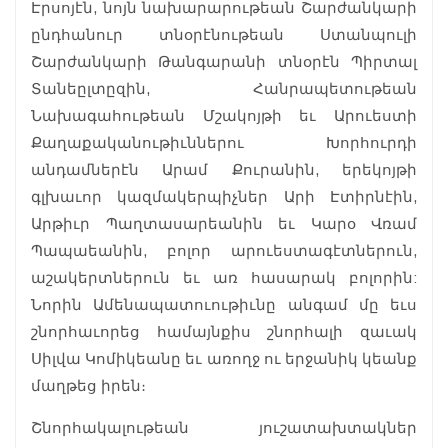
Էրսոյէն, նոյն նախարարութեան Շարժանկարի
ընդհանուր տնօրէնութեան Ստանպուլի
Շարժանկարի Թանգարանի տնօրէն Պիրտալ
Տանեըլտըզին, Հանրապետութեան
Նախագահութեան Մշակոյթի եւ Արուեստի
Քաղաքականութիւններու Խորհուրդի
անդամներէն Արամ Քուրանին, երեկոյթի
գլխաւոր կազմակերպիչներ Արի Էտիրնէին,
Արթիւր Պաղտասարեանին եւ Կարօ Վռամ
Պապաեանին, բոլոր արուեստագէտներուն,
աշակերտներուն եւ առ հասարակ բոլորին:
Նորին Ամենապատուութիւնը անգամ մը եւս
շնորհաւորեց համայնքիս շնորհալի զաւակ
Սիլվա Կոմիկեանը եւ առողջ ու երջանիկ կեանք
մաղթեց իրեն։
Շնորհակալութեան յուշատախտակներ