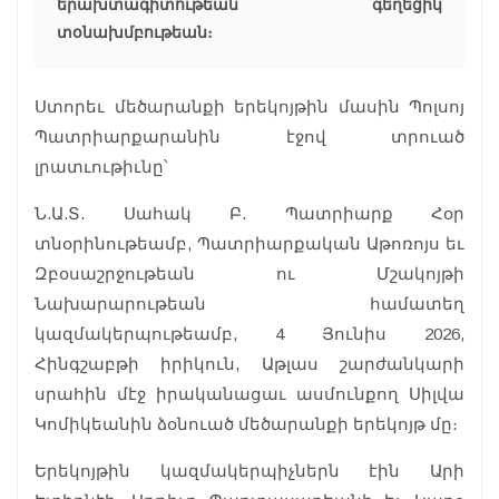
երախտագիտութեան գեղեցիկ
տօնախմբութեան։
Ստորեւ մեծարանքի երեկոյթին մասին Պոլսոյ
Պատրիարքարանին էջով տրուած
լրատւութիւնը՝
Ն.Ա.Տ. Սահակ Բ. Պատրիարք Հօր
տնօրինութեամբ, Պատրիարքական Աթոռոյս եւ
Զբօսաշրջութեան ու Մշակոյթի
Նախարարութեան համատեղ
կազմակերպութեամբ, 4 Յունիս 2026,
Հինգշաբթի իրիկուն, Աթլաս շարժանկարի
սրահին մէջ իրականացաւ ասմունքող Սիլվա
Կոմիկեանին ձօնուած մեծարանքի երեկոյթ մը։
Երեկոյթին կազմակերպիչներն էին Արի