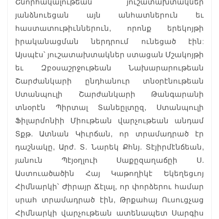
Շնորհակալութեան յուշատախտակներ
յանձնուեցան այն անհատներուն եւ
հաստատութիւններուն, որոնք երեկոյթի
իրականացման ներդրում ունեցած էին:
Այսպէս՝ յուշատախտակներ ստացան Մշակոյթի
եւ Զբօսաշրջութեան Նախարարութեան
Շարժանկարի ընդհանուր տնօրէնութեան
Ստանպուլի Շարժանկարի Թանգարանի
տնօրէն Պիրտալ Տանեըլտըզ, Ստանպուլի
Ֆիլարմոնիի Միութեան վարչութեան անդամ
Տքթ. Ատնան Կիւրճան, որ տրամադրած էր
դաշնակը, Արժ. Տ. Նարեկ Քհնյ. Տէյիրմէնճեան,
յանուն Պէյօղլուի Սաքըզաղաճըի Ս.
Աստուածածին Հայ Կաթողիկէ Եկեղեցւոյ
Հիմնարկի՝ Ժիրայր Ճէլալ, որ փորձերու համար
սրահ տրամադրած էին, Թրքահայ Ուսուցչաց
Հիմնարկի վարչութեան ատենապետ Սարգիս