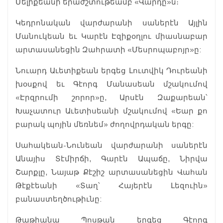
Մելիքեանի երաժշտութեամբ «Վարդը»ն։
Կեդրոնական վարժարանի սաներէն Այլին
Մանուկեան եւ Կարէն Էզիքօղլու միասնաբար
արտասանեցին Զահրատի «Մեսրոպաբոյր»ը:
Նուարդ Աւետիքեան երգեց Լուտվիկ Դուրեանի
խօսքով եւ Գէորգ Մանասեան մշակումով
«Էրզրումի շորոր»ը, Արսէն Զաքարեան՝
Խաչատուր Աւետիսեանի մշակումով «Եար քո
բարակ պոյին մեռնեմ» ժողովրդական երգը:
Սահակեան-Նունեան վարժարանի սաներէն
Անայիս Տէմիրճի, Գարէն Ապաճը, Նիրվա
Շարքլը, Նայաթ Քէշիշ արտասանեցին Վահան
Թէքէեանի «Տաղ՝ Հայերէն Լեզուին»
բանաստեղծութիւնը:
Թաթիանա Պոսթան երգեց Գէորգ