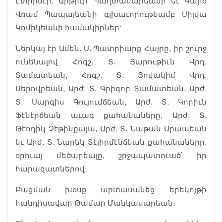
Էտիրնէի, Արթիւր Պաղտասարեանի եւ Կարօ
Վռամ Պապայեանի գլխաւորութեամբ Սիլվա
Կոմիկեանի համակիրներ:
Ներկայ էր Ամեն. Ս. Պատրիարք Հայրը, իր շուրջ
ունենալով Հոգշ. Տ. Յարութիւն Վրդ.
Տամատեան, Հոգշ. Տ. Յովակիմ Վրդ.
Սերովբեան, Արժ. Տ. Գրիգոր Տամատեան, Արժ.
Տ. Սարգիս Գույումճեան, Արժ. Տ. Կորիւն
Ֆէնէրճեան աւագ քահանաները, Արժ. Տ.
Թէոդիկ Չէթինքայա, Արժ. Տ. Նաթան Արապեան
եւ Արժ. Տ. Նարեկ Տէյիրմէնճեան քահանաները,
օրուայ մեծարեալը, շրջապատուած՝ իր
հարազատներով։
Բացման խօսք արտասանեց երեկոյթի
հանդիսավար Թամար Մանկասարեան։