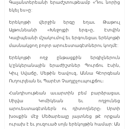
Գալանտերեանի երաժշտութեամբ «Դու նորից
եկել ես»ը:
Երեկոյթի վերջին երգը եղաւ Թաթուլ
Ալթունեանի «Խնջոյքի երգ»ը, Էտվին
Կալիպեանի մշակումով եւ երգուեցաւ երեկոյթի
մասնակցող բոլոր արուեստագէտներու կողմէ:
Երեկոյթի ողջ ընթացքին երգիչներուն
կ’ընկերանային երաժիշտներ Պուրճու Էսին,
Կիւլ Սվաճը, Մեթին Եավուզ, Աննա Գէորգեան
Ուղուրլեան եւ Պարէտ Չաղլըչուպուքճու։
Հանդիսութեան աւարտին բեմ բարձրացաւ
Սիլվա Կոմիկեան եւ ողջունեց
արուեստագէտներն ու դիտողները։ Սրտի
խօսքին մէջ Մեծարեալը յայտնեց թէ որքան
ուրախ է եւ յուզուած սոյն երեկոյթին համար: Ան