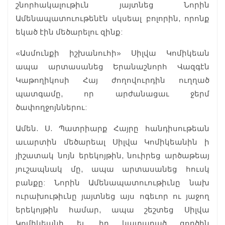
շնորհակալութիւն յայտնեց Նորին
Ամենապատուութենէն սկսեալ բոլորին, որոնք
եկած էին մեծարելու զինք:
«Ասմունքի իշխանուհի» Սիլվա Կոմիկեան
ապա արտասանեց Երանաշնորհ Վազգէն
Կաթողիկոսի Հայ ժողովուրդին ուղղած
պատգամը, որ արժանացաւ ջերմ
ծափողջոյններու:
Ամեն. Ս. Պատրիարք Հայրը հանդիսութեան
աւարտին մեծարեալ Սիլվա Կոմիկեանին ի
յիշատակ նոյն երեկոյթին, նուիրեց արծաթեայ
յուշապնակ մը, ապա արտասանեց հուսկ
բանքը: Նորին Ամենապատուութիւնը նախ
ուրախութիւնը յայտնեց այս ոգեւոր ու յաջող
երեկոյթին համար, ապա շեշտեց Սիլվա
Կոմիկեանի եւ իր կատարած գործին