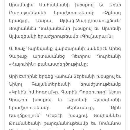
Արամայիս Սահակեանի խօսքով եւ Առնօ
Բաբաջանեանի երաժշտութեամբ «Չքնաղ
երազ»ը, Մարալ Այվազ-Չաղլըչուպուքճուն՝
Յովհաննէս Ղուկասեանի խօսքով եւ Արտեմի
Այվազեանի երաժշտութեամբ «Գիւլնարա»ն:
Ս. Խաչ Դպրեվանք վարժարանի սաներէն Արեգ
Չաթաք արտասանեց Պետրոս Դուրեանի
«Հայուհին» բանաստեղծութիւնը:
Արի Էտիրնէ երգեց Վահան Տէրեանի խօսքով եւ
Նիկոլ Գալանտերեանի երաժշտութեամբ
«Կրկին իմ հոգում»ը, Գարին Պոզքուրթը՝ Աշոտ
Գրաշիի խօսքով եւ Արտեմի Այվազեանի
երաժշտութեամբ «Երեւան»ը, Ալին
Եաղճըօղլուն՝ Կէօթէի խօսքով, Յովհաննէս
Թումանեանի թարգմանութեամբ եւ Ռոմանոս