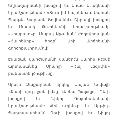
Եղիազարեանի խօսքով եւ Արամ Աւագեանի
երաժշտութեամբ «Տուն իմ հայրենի»ն, Սահակ
Պարթեւ Կարեան՝ Յովհաննէս Շիրազի խօսքով
եւ Մաժակ Թօշիկեանի երաժշտութեամբ
«Արարատ»ը, Մարալ Աթաման՝ ժողովրդական
«Հայրենիք» երգը՝ Արի Ալիճիեանի
գործիքաւորումով:
Էսաեան վարժարանի սաներէն Սարին Քէօսէ
արտասանեց Սիպիլի «Հայ Լեզուին»
բանաստեղծութիւնը:
Արսէն Զաքարեան երգեց Սայաթ Նովայի
«Քանի վուր ջան իմ»ը, Լեռնա Պալօղլու՝ Դեւի
խօսքով եւ Նիկոլ Գալանտերեանի
երաժշտութեամբ «Իմ ուղին»ը, եւ Արթիւր
Պաղտասարեան՝ Դեւի խօսքով եւ Նիկոլ