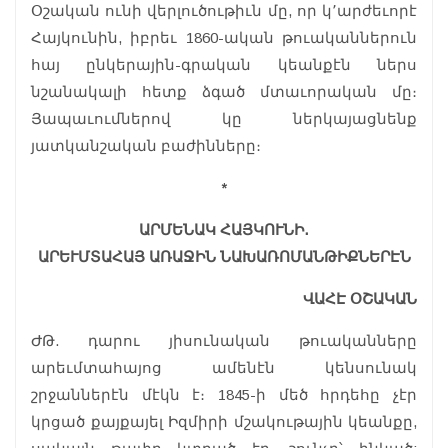
Օշական ունի վերլուծութիւն մը, որ կ՚արժեւորէ
Հայկունին, իբրեւ 1860-ական թուականներուն
հայ ընկերային-գրական կեանքէն ներս
նշանակալի հետք ձգած մտաւորական մը։
Յապաւումներով կը ներկայացնենք
յատկանշական բաժինները։
*
ԱՐՄԵՆԱԿ ՀԱՅԿՈՒՆԻ․
ԱՐԵՒՄՏԱՀԱՅ ԱՌԱՋԻՆ ՆԱԽԱՌՈՄԱՆԹԻՔՆԵՐԷՆ
ՎԱՀԷ ՕՇԱԿԱՆ
ԺԹ. դարու յիսունական թուականները
արեւմտահայոց ամենէն կենսունակ
շրջաններէն մէկն է։ 1845-ի մեծ հրդեհը չէր
կրցած քայքայել Իզմիրի մշակութային կեանքը,