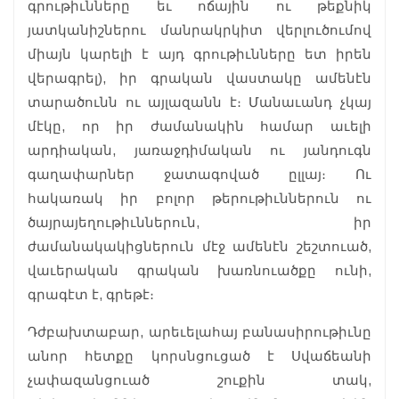
գրութիւնները եւ ոճային ու թեքնիկ
յատկանիշներու մանրակրկիտ վերլուծումով
միայն կարելի է այդ գրութիւնները ետ իրեն
վերագրել), իր գրական վաստակը ամենէն
տարածունն ու այլազանն է։ Մանաւանդ չկայ
մէկը, որ իր ժամանակին համար աւելի
արդիական, յառաջդիմական ու յանդուգն
գաղափարներ ջատագոված ըլլայ։ Ու
հակառակ իր բոլոր թերութիւններուն ու
ծայրայեղութիւններուն, իր
ժամանակակիցներուն մէջ ամենէն շեշտուած,
վաւերական գրական խառնուածքը ունի,
գրագէտ է, գրեթէ։
Դժբախտաբար, արեւելահայ բանասիրութիւնը
անոր հետքը կորսնցուցած է Սվաճեանի
չափազանցուած շուքին տակ,