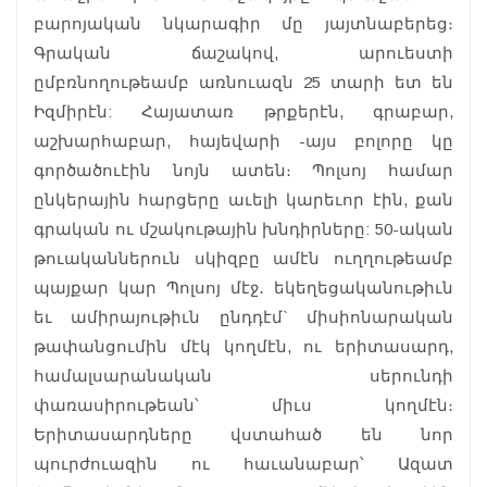
բարոյական նկարագիր մը յայտնաբերեց։
Գրական ճաշակով, արուեստի
ըմբռնողութեամբ առնուազն 25 տարի ետ են
Իզմիրէն: Հայատառ թրքերէն, գրաբար,
աշխարհաբար, հայեվարի -այս բոլորը կը
գործածուէին նոյն ատեն։ Պոլսոյ համար
ընկերային հարցերը աւելի կարեւոր էին, քան
գրական ու մշակութային խնդիրները: 50-ական
թուականներուն սկիզբը ամէն ուղղութեամբ
պայքար կար Պոլսոյ մէջ․ եկեղեցականութիւն
եւ ամիրայութիւն ընդդէմ` միսիոնարական
թափանցումին մէկ կողմէն, ու երիտասարդ,
համալսարանական սերունդի
փառասիրութեան՝ միւս կողմէն։
Երիտասարդները վստահած են նոր
պուրժուազին ու հաւանաբար՝ Ազատ