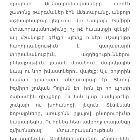
գրաբար: Աւետարանականները արդէն
շատոնց թարգմաներ էին Աւետարանը, անբոյր
աշխարհաբար լեզուով մը։ Սակայն Իզմիրի
մտաւորականութիւնը ոչ թէ հաւատքի զէնքի՝
այլ մշակոյթի զէնքի պէտք ունէր։ Մշակոյթը
հաղորդակցութիւն է, գաղափարի
փոխանակութիւն, ազդեցութիւններու
ընկալչութիւն, յստակ մտածում, մարդկային
կապ ու նոր իմաստներու վայելք: Այս բոլորին
համար գրաբարը անբաւարար էր: Յետոյ՝
Իզմիրի շուկան Պոլիսն էր, հոն էր որ պիտի
ծախուէին գիրքերը: Ու հոն կար ռամկօրէնը,
շուկայի ու խոհանոցի լեզուն: Տէտէեան
եղբայրները, առաջինն ըլլալով, ընտրութիւնը
կատարեցին: Ու իրենց հետ ամբողջ փաղանգը
զմիւռնահայ մտաւորականութեան -
Նուպարեանը, Չիլինկիրեանները, Հայկունին,