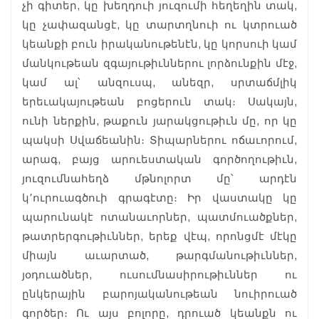
չի գիտեր, կը խեղդուի յուզումի հեղեղին տակ,
կը չափազանցէ, կը տարտղնուի ու կտրուած
կեանքի բուն իրականութենէն, կը կորսուի կամ
մանկութեան զգայութիւններու լորձունքին մէջ,
կամ ալ՝ անզուսպ, անեզր, սրտաճմլիկ
երեւակայութեան բոցերուն տակ։ Սակայն,
ունի ներքին, թաքուն յարակցութիւն մը, որ կը
պակսի Սվաճեանին։ Տիպարներու ոճաւորում,
արագ, բայց արուեստական գործողութիւն,
յուզումնահեղձ մթնոլորտ մը՝ արդէն
կ՚ուրուագծուի գրագէտը։ Իր վաստակը կը
պարունակէ ոտանաւորներ, պատմուածքներ,
թատրերգութիւններ, երեք վէպ, որոնցմէ մէկը
միայն աւարտած, թարգմանութիւններ,
յօդուածներ, ուսումնասիրութիւններ ու
ընկերային բարոյականութեան նուիրուած
գործեր։ Ու այս բոլորը, դրուած կեանքն ու