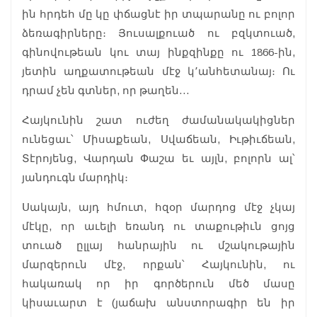
ին հրդեհ մը կը փճացնէ իր տպարանը ու բոլոր
ձեռագիրները։ Յուսալքուած ու բզկտուած,
գինովութեան կու տայ ինքզինքը ու 1866-ին,
յետին աղքատութեան մէջ կ՚անհետանայ։ Ու
դրամ չեն գտներ, որ թաղեն…
Հայկունին շատ ուժեղ ժամանակակիցներ
ունեցաւ՝ Միսաքեան, Սվաճեան, Իւթիւճեան,
Տէրոյենց, Վարդան Փաշա եւ այլն, բոլորն ալ՝
յանդուգն մարդիկ։
Սակայն, այդ հմուտ, հզօր մարդոց մէջ չկայ
մէկը, որ աւելի եռանդ ու տաքութիւն ցոյց
տուած ըլլայ հանրային ու մշակութային
մարզերուն մէջ, որքան՝ Հայկունին, ու
հակառակ որ իր գործերուն մեծ մասը
կիսաւարտ է (յաճախ անստորագիր են իր