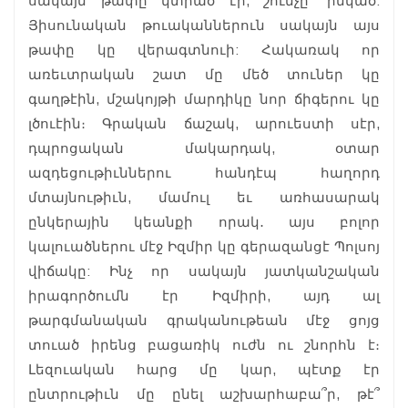
սակայն թափը կտրած էր, շունչը՝ ինկած:
Յիսունական թուականներուն սակայն այս
թափը կը վերագտնուի: Հակառակ որ
առեւտրական շատ մը մեծ տուներ կը
գաղթէին, մշակոյթի մարդիկը նոր ճիգերու կը
լծուէին։ Գրական ճաշակ, արուեստի սէր,
դպրոցական մակարդակ, օտար
ազդեցութիւններու հանդէպ հաղորդ
մտայնութիւն, մամուլ եւ առհասարակ
ընկերային կեանքի որակ․ այս բոլոր
կալուածներու մէջ Իզմիր կը գերազանցէ Պոլսոյ
վիճակը: Ինչ որ սակայն յատկանշական
իրագործումն էր Իզմիրի, այդ ալ
թարգմանական գրականութեան մէջ ցոյց
տուած իրենց բացառիկ ուժն ու շնորհն է։
Լեզուական հարց մը կար, պէտք էր
ընտրութիւն մը ընել աշխարհաբա՞ր, թէ՞