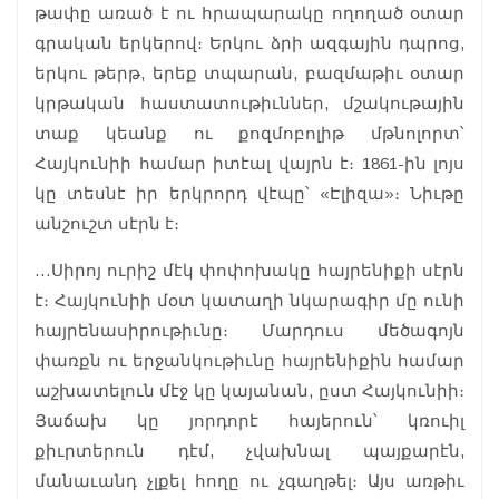
թափը առած է ու հրապարակը ողողած օտար
գրական երկերով։ Երկու ձրի ազգային դպրոց,
երկու թերթ, երեք տպարան, բազմաթիւ օտար
կրթական հաստատութիւններ, մշակութային
տաք կեանք ու քոզմոբոլիթ մթնոլորտ՝
Հայկունիի համար իտէալ վայրն է։ 1861-ին լոյս
կը տեսնէ իր երկրորդ վէպը՝ «Էլիզա»։ Նիւթը
անշուշտ սէրն է։
…Սիրոյ ուրիշ մէկ փոփոխակը հայրենիքի սէրն
է։ Հայկունիի մօտ կատաղի նկարագիր մը ունի
հայրենասիրութիւնը։ Մարդուս մեծագոյն
փառքն ու երջանկութիւնը հայրենիքին համար
աշխատելուն մէջ կը կայանան, ըստ Հայկունիի։
Յաճախ կը յորդորէ հայերուն՝ կռուիլ
քիւրտերուն դէմ, չվախնալ պայքարէն,
մանաւանդ չլքել հողը ու չգաղթել։ Այս առթիւ