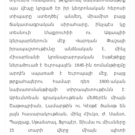
այս վէպը կրցած էր իր կեդրոնական հերոսի
տիպարը ստեղծել՝ անմեղ, միամիտ բայց
ճակատագրական սիրահարը, ինչպէս կը
տեսնուի Մաքրուհիի ու Ագապիի
կերպարներուն մէջ: Վարդան Փաշայի
իրապաշտութիւնը անձնական է, մինչ
Հիսարեանի կրօնաբարոյական էսթէթիքը
ներածուած է Եւրոպայէն: 1845-ին ռոմանթիզմը
արդէն սպառած է Եւրոպայի մէջ, բայց
թրքահայերու համար դեռ 1800-ական
նախառոմանթիզմի տիրապետութիւնն է:
Արեւմտեան գրականութեան մեծերէն միայն
Շաթօպրիան, Լամարթին ու Կէօթէ ծանօթ են
լայն հասարակութեան, մինչ Հիւկօ, Ժ. Սանտ,
Պալզաք, Սթանտալ, Ֆլոպէր, Տիւմա ու միւսները
15 տարի վերջ միայն պիտի