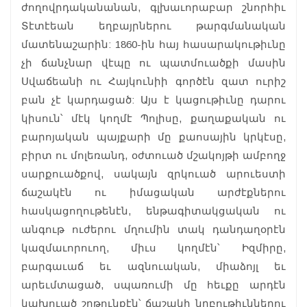
ժողովրդականանան, գլխաւորաբար շնորհիւ
Տէտէեան եղբայրներու թարգմանական
մատենաշարին: 1860-ին հայ հասարակութիւնը
չի ճանչնար վէպը ու պատմուածքի մասին
Սվաճեանի ու Հայկունիի գործէն զատ ուրիշ
բան չէ կարդացած: Այս է կացութիւնը դարու
կիսուն՝ մէկ կողմէ Պոլիսը, քաղաքական ու
բարոյական պայքարի մը քաոսային կրկէսը,
բիրտ ու մոլեռանդ, օժտուած մշակոյթի ամբողջ
սարքուածքով, սակայն զրկուած արուեստի
ճաշակէն ու իմացական արժէքներու
հասկացողութենէն, ենթագիտակցական ու
անգութ ուժերու մղումին տակ դանդաղօրէն
կազմաւորուող, միւս կողմէն՝ Իզմիրը,
բարգաւաճ եւ ազնուական, միաձոյլ եւ
արեւմտացած, սպառումի մը հեւքը արդէն
կախուած շրթունքէն՝ ճաշակի նրբութիւններու