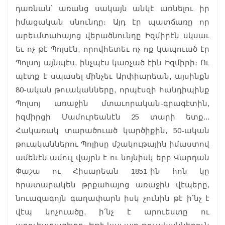
դառնան՝ առանց սակայն անկէ առնելու իր
իմացական սնունդը։ Այդ էր պատճառը որ
արեւմտահայոց վերածնունդը Իզմիրէն սկսաւ
եւ ոչ թէ Պոլսէն, որովհետեւ ոչ ոք կապուած էր
Պոլսոյ այնպէս, ինչպէս կառչած էին Իզմիրի։ Ու
պէտք է սպասել մինչեւ Արփիարեան, այսինքն
80-ական թուականները, որպէսզի հանդիպինք
Պոլսոյ առաջին մտաւորական-գրագէտին,
իզմիրցի Մամուրեանէն 25 տարի ետք...
Հակառակ տարածուած կարծիքին, 50-ական
թուականներու Պոլիսը մշակութային իմաստով
ամենէն ամուլ վայրն է ու նոյնիսկ երբ Վարդան
Փաշա ու Հիսարեան 1851-ին հոն կը
հրատարակեն թրքահայոց առաջին վէպերը,
նուազագոյն գաղափարն իսկ չունին թէ ի՛նչ է
վէպ կոչուածը, ի՛նչ է արուեստը ու