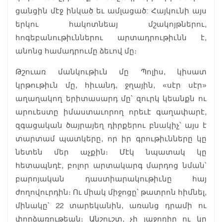
ցանցին մէջ ինկած եւ ամլացած: Հայկունի այս
երկու հակոտնեայ մշակոյթներու,
հոգեբանութիւններու արտադրութիւնն է,
անոնց համադրումը ձեւով մը։
Թշուառ մանկութիւն մը Պոլիս, կիսատ
կրթութիւն մը, հիւանդ, ջղային, «սէր սէր»
աղաղակող երիտասարդ մը՝ զուրկ կեանքն ու
արուեստը իմաստաւորող որեւէ գաղափարէ,
զգացական ծայրայեղ դիրքերու բնակիչ՝ այս է
տարտամ պատկերը, որ իր գրութիւնները կը
նետեն մեր աչքին։ Մէկ նպատակ կը
հետապնդէ, բոլոր արտակարգ մարդոց նման՝
բարոյական դաստիարակութիւնը հայ
ժողովուրդին։ Ու միակ միջոցը՝ թատրոն հիմնել,
մինակը՝ 22 տարեկանին, առանց դրամի ու
փորձառութեան։ Անշուշտ, չի յաջողիր ու կը