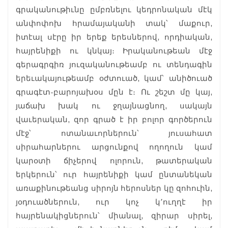
գրականութիւնը ըմբռնելու կեդրոնական մէկ
անփոփոխ հրամայականի տակ՝ մաքուր,
իտէալ սէրը իր երեք երեսներով, որդիական,
հայրենիքի ու կնկայ։ Իրականութեան մէջ
գերագրգիռ յուզականութեամբ ու տենդագին
երեւակայութեամբ օժտուած, կամ՝ անիծուած
գրագէտ-բարոյախօս մըն է։ Ու շեշտ մը կայ,
յաճախ խակ ու ջղայնացնող, սակայն
վաւերական, զոր գրած է իր բոլոր գործերուն
մէջ՝ ոտանաւորներուն՝ յուսահատ
սիրահարներու արցունքով ողողուն կամ
կարօտի ճիչերով ոլորուն, թատերական
երկերուն՝ ուր հայրենիքի կամ ընտանեկան
առաքինութեանց սիրոյն հերոսներ կը զոհուին,
յօդուածներուն, ուր կոչ կ՚ուղղէ իր
հայրենակիցներուն՝ միանալ, զիրար սիրել,