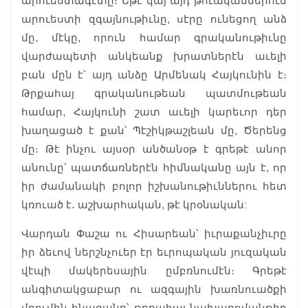
արուեստագէտը։ Եթէ կայ այդ թուականներուն
արուեստի զգայնութիւնը, սէրը ունեցող անձ
մը, մէկը, որուն համար գրականութիւնը
վարժապետի անկեանք խրատներէն աւելի
բան մըն է՝ այդ անձը Արմենակ Հայկունին է։
Թրքահայ գրականութեան պատմութեան
համար, Հայկունի շատ աւելի կարեւոր դեր
խաղացած է քան՝ Պէշիկթաշլեան մը, Ծերենց
մը։ Թէ ինչու այսօր անծանօթ է գրեթէ անոր
անունը՝ պատճառներէն հիմնականը այն է, որ
իր ժամանակի բոլոր իշխանութիւններու հետ
կռուած է․ աշխարհական, թէ կրօնական:
Վարդան Փաշա ու Հիսարեան՝ իւրաքանչիւրը
իր ձեւով ներշնչուեր էր եւրոպական յուզական
վէպի մակերեսային ըմբռնումէն։ Գրեթէ
անգիտակցաբար ու ազգային խառնուածքի
մղումին հնազանդ՝ թրքահայ նախառոմանթիք