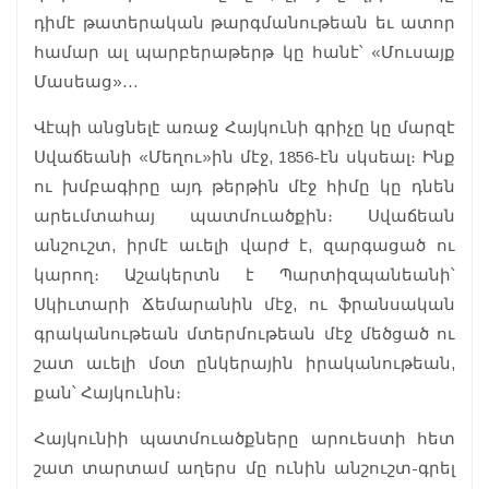
դիմէ թատերական թարգմանութեան եւ ատոր
համար ալ պարբերաթերթ կը հանէ՝ «Մուսայք
Մասեաց»…
Վէպի անցնելէ առաջ Հայկունի գրիչը կը մարզէ
Սվաճեանի «Մեղու»ին մէջ, 1856-էն սկսեալ։ Ինք
ու խմբագիրը այդ թերթին մէջ հիմը կը դնեն
արեւմտահայ պատմուածքին։ Սվաճեան
անշուշտ, իրմէ աւելի վարժ է, զարգացած ու
կարող։ Աշակերտն է Պարտիզպանեանի՝
Սկիւտարի Ճեմարանին մէջ, ու ֆրանսական
գրականութեան մտերմութեան մէջ մեծցած ու
շատ աւելի մօտ ընկերային իրականութեան,
քան՝ Հայկունին։
Հայկունիի պատմուածքները արուեստի հետ
շատ տարտամ աղերս մը ունին անշուշտ-գրել