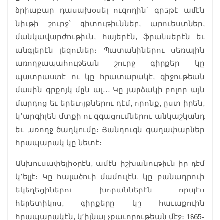
ձրիաբար դասախօսել ուզողին՝ գրեթէ ամէն
նիւթի շուրջ՝ գիտութիւններ, արուեստներ,
մանկավարժութիւն, հայերէն, ֆրանսերէն եւ
անգլերէն լեզուներ։ Պատանիներու սեռային
առողջապահութեան շուրջ գիրքեր կը
պատրաստէ ու կը հրատարակէ, գիջութեան
մասին գրքոյկ մըն ալ… Կը յարձակի բոլոր այն
մարդոց եւ երեւոյթներու դէմ, որոնք, ըստ իրեն,
կ՚արգիլեն մտքի ու զգացումներու անկաշկանդ
եւ առողջ ծաղկումը։ Յանդուգն գաղափարներ
հրապարակ կը նետէ։
Անխուսափելիօրէն, ամէն իշխանութիւն իր դէմ
կ՚ելլէ։ Կը հալածուի մամուլէն, կը բանադրուի
եկեղեցիներու խորաններէն որպէս
հերետիկոս, գիրքերը կը հաւաքուին
հրապարակէն, կ՚իյնայ չքաւորութեան մէջ։ 1865-