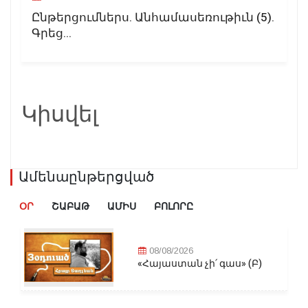
Ընթերցումներս. Անհամասեռութիւն (5).
Գրեց...
Կիսվել
Ամենաընթերցված
ՕՐ
ՇԱԲԱԹ
ԱՄԻՍ
ԲՈԼՈՐԸ
08/08/2026
«Հայաստան չի՛ գաս» (Բ)