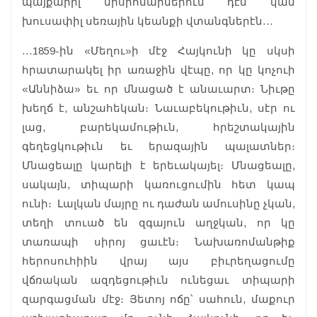
պայքարիլ միսիոնարներուն դէմ կամ
խուսափիլ սեռային կեանքի վտանգներէն…
…1859-ին «Մեղու»ի մէջ Հայկունի կը սկսի
հրատարակել իր առաջին վէպը, որ կը կոչուի
«Աննիձա» եւ որ մնացած է անաւարտ։ Նիւթը
խեղճ է, անշահեկան։ Նաւաբեկութիւն, սէր ու
լաց, բարեկամութիւն, հրեշտակային
գեղեցկութիւն եւ երազային պալատներ։
Մնացեալը կարելի է երեւակայել։ Մնացեալը,
սակայն, տիպարի կառուցումին հետ կապ
ունի։ Լալկան մայրը ու դաժան ամուսինը չկան,
տեղի տուած են զգայուն աղջկան, որ կը
տառապի սիրոյ ցաւէն։ Նախառոմանթիք
հերոսուհիին վրայ այս բիւրեղացումը
վճռական ազդեցութիւն ունեցաւ տիպարի
զարգացման մէջ։ Յետոյ ոճը՝ սահուն, մաքուր