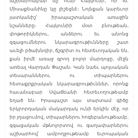
աշխարհաբար մը ունի Հայկունի, որ Խ․
Միսաքեանինը կը յիշեցնէ։ Նոյնքան կարեւոր
յատկանիշ՝ իրապաշտական առաջին
նշանները։ Հայկունիի մօտ բնութեան,
փոթորիկներու, անձերու եւ անոնց
զգացումներու նկարագրութիւնները շատ
աւելի բծախնդիր, ճշգրիտ ու հետեւողական են,
քան իրմէ առաջ գրող բոլոր մարդոցը, մէջն
առեալ Վարդան Փաշան։ Կան նաեւ պոլսական
տեսարաններու ու տիպարներու
հետաքրքրական նկարագրութիւններ, որոնք
հաւանաբար Սվաճեանի հետեւողութեամբ
եղած են։ Իրապաշտ այս տարտամ գիծը
երկրորդական մակարդակ ունի երկին մէջ, որ
իր յղացումով, տիպարներու հոգեբանութեամբ,
զգացական մթնոլորտով ու գաղափարներու
աշխարհով՝ ամբողջութեամբ եւրոպական