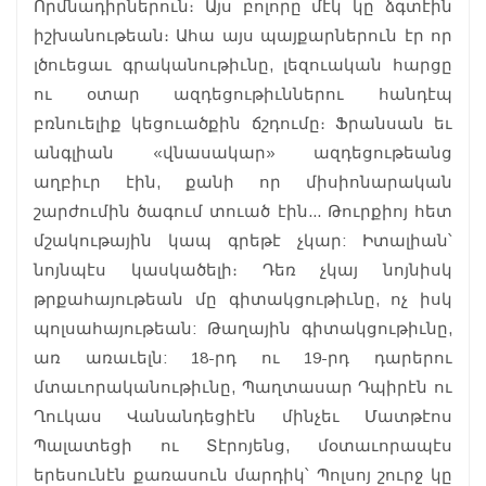
Որմնադիրներուն։ Այս բոլորը մէկ կը ձգտէին
իշխանութեան։ Ահա այս պայքարներուն էր որ
լծուեցաւ գրականութիւնը, լեզուական հարցը
ու օտար ազդեցութիւններու հանդէպ
բռնուելիք կեցուածքին ճշդումը։ Ֆրանսան եւ
անգլիան «վնասակար» ազդեցութեանց
աղբիւր էին, քանի որ միսիոնարական
շարժումին ծագում տուած էին... Թուրքիոյ հետ
մշակութային կապ գրեթէ չկար: Իտալիան՝
նոյնպէս կասկածելի։ Դեռ չկայ նոյնիսկ
թրքահայութեան մը գիտակցութիւնը, ոչ իսկ
պոլսահայութեան: Թաղային գիտակցութիւնը,
առ առաւելն: 18-րդ ու 19-րդ դարերու
մտաւորականութիւնը, Պաղտասար Դպիրէն ու
Ղուկաս Վանանդեցիէն մինչեւ Մատթէոս
Պալատեցի ու Տէրոյենց, մօտաւորապէս
երեսունէն քառասուն մարդիկ՝ Պոլսոյ շուրջ կը