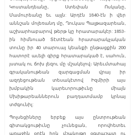
Կոստանդեանը, Ստեփան Ոսկանը,
Մամուրեանը եւ այլն: Արդէն 1840-էն ի վեր
աննշան մոլեռանդ մը, Ղուկաս Պալթազարեան,
աշխարհաբարով թերթ կը հրատարակէր: 1853-
ին հիմնուած Տէտէեան հրատարակչական
տունը իր 40 տարուայ կեանքի ընթացքին 200
հատորէ աւելի գիրք հրատարակած է, սահուն,
յստակ ու ճոխ լեզու մը մշակելով։ Արեւմտահայ
գրականութեան զարգացման վրայ իր
ազդեցութեան տեսակէտով Իզմիրի այս
խմբակին կարեւորութիւնը միայն
Մխիթարեաններուն բաղդատմամբ կրնայ
տժգունիլ:
Պոլսեցիները երբեք այս ընտրութեան
գիտակցութիւնը չունեցան, որովհետեւ
առաջին օրէն հոն մշակոյթը օգտաշատ ու