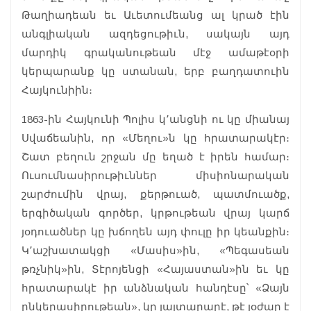
Թաղիադեան եւ Աւետումեանց ալ կրած էին
անգլիական ազդեցութիւն, սակայն այդ
մարդիկ գրականութեան մէջ ամաթէօրի
կերպարանք կը ստանան, երբ բաղդատուին
Հայկունիին։
1863-ին Հայկունի Պոլիս կ՚անցնի ու կը միանայ
Սվաճեանին, որ «Մեղու»ն կը հրատարակէր։
Շատ բեղուն շրջան մը եղած է իրեն համար։
Ուսումնասիրութիւններ միսիոնարական
շարժումին վրայ, քերթուած, պատմուածք,
երգիծական գործեր, կրթութեան վրայ կարճ
յօդուածներ կը խճողեն այդ փուլը իր կեանքին։
Կ՚աշխատակցի «Մասիս»ին, «Պեգասեան
թռչնիկ»ին, Տէրոյենցի «Հայաստան»ին եւ կը
հրատարակէ իր անձնական հանդէսը՝ «Ձայն
ընկերասիրութեան», կը յայտարարէ, թէ յօժար է