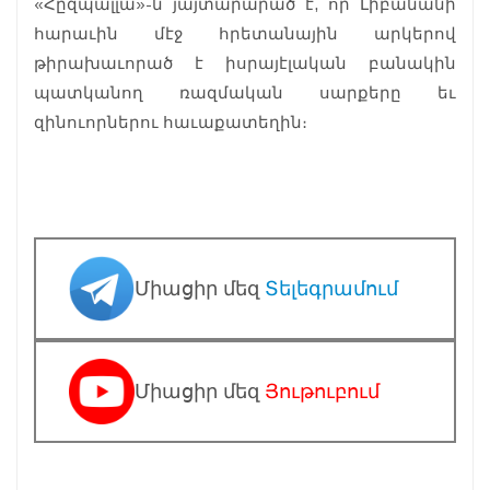
«Հըզպալլա»-ն յայտարարած է, որ Լիբանանի
հարաւին մէջ հրետանային արկերով
թիրախաւորած է իսրայէլական բանակին
պատկանող ռազմական սարքերը եւ
զինուորներու հաւաքատեղին։
Միացիր մեզ
Տելեգրամում
Միացիր մեզ
Յութուբում