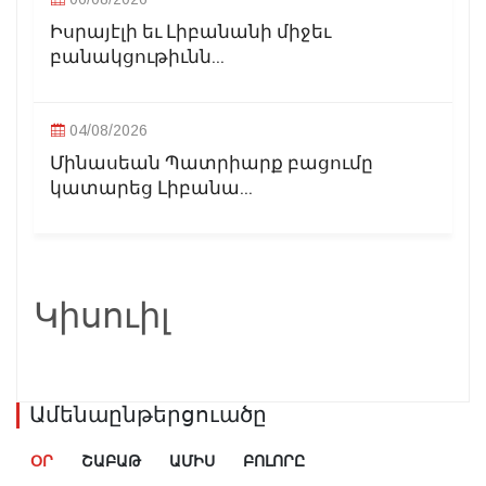
Իսրայէլի եւ Լիբանանի միջեւ
բանակցութիւնն...
04/08/2026
Մինասեան Պատրիարք բացումը
կատարեց Լիբանա...
Կիսուիլ
Ամենաընթերցուածը
ՕՐ
ՇԱԲԱԹ
ԱՄԻՍ
ԲՈԼՈՐԸ