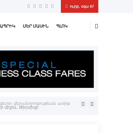
ուրբ, օգս 07
ԱՊՐԻԿ
ՄԵՐ ՄԱՍԻՆ
ՊԼՈԿ
ոգեւոր վերանորոգութեան առիթ
CHP-ի մեծ բաժանումը․ Օզկ