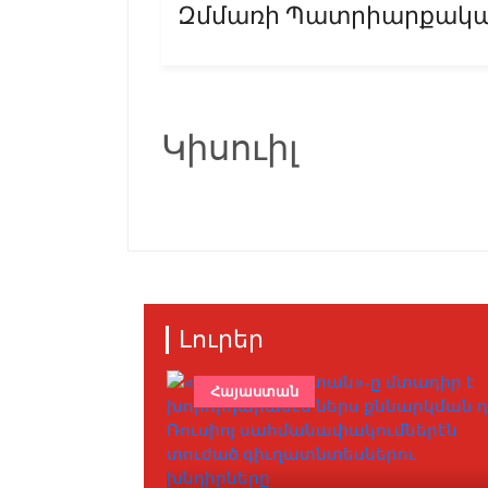
Զմմառի Պատրիարքական 
Կիսուիլ
Լուրեր
Հայաստան