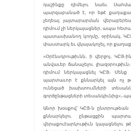
դաշինքը դիմելու նաեւ Սահմ
պարզաբանած է, որ եթէ քաղաքակ
չեղեալ յայտարարման վերաբերե
դիմում չի ներկայացներ, ապա հե
պատասխանող կողմը, օրինակ, ԿԸՅ
փաստարկ եւ վկայակոչել, որ քաղաք
«Օրէնսդրութիւնն, ի վերջոյ, ԿԸՅ
անվաւեր ճանաչելու լիազօրութիւն
դիմում ներկայացնել ԿԸՅ։ Մենք 
պարտաւոր է քննարկել այն ոչ թ
ունեցած խախտումների տեսանկ
գործընթացների տեսանկիւնից»,-պ
Անոր խօսքով՝ ԿԸՅ-ն ընտրութեան 
քննարկելու ընթացքին պար
վերաքուէարկութիւն կայացնելու թ