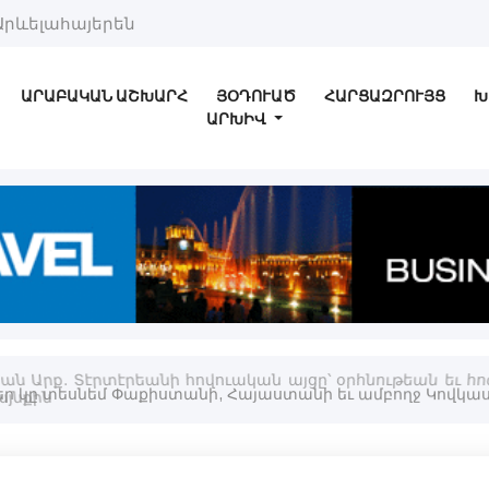
Արևելահայերեն
ԱՐԱԲԱԿԱՆ ԱՇԽԱՐՀ
ՅՕԴՈՒԱԾ
ՀԱՐՑԱԶՐՈՒՅՑ
Խ
ԱՐԽԻՎ
ան Արք. Տէրտէրեանի հովուական այցը՝ օրհնութեան եւ հ
յնքին