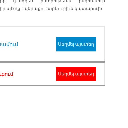
երը կ՚ազդեն ընտրութեան ընդհանուր
ր պէտք է վերաքուէարկութիւն կատարուի։
րամում
Սեղմել այստեղ
ւբում
Սեղմել այստեղ