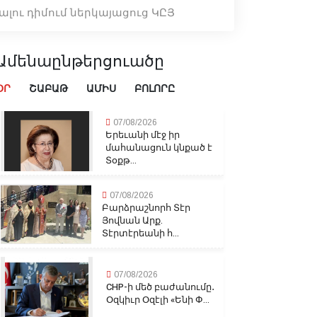
լու դիմում ներկայացուց ԿԸՅ
Ամենաընթերցուածը
ՕՐ
ՇԱԲԱԹ
ԱՄԻՍ
ԲՈԼՈՐԸ
07/08/2026
Երեւանի մէջ իր
մահանացուն կնքած է
Տօքթ...
07/08/2026
Բարձրաշնորհ Տէր
Յովնան Արք.
Տէրտէրեանի հ...
07/08/2026
CHP-ի մեծ բաժանումը․
Օզկիւր Օզէլի «Ենի Փ...