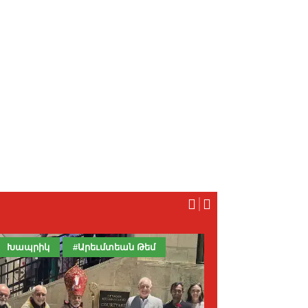
Խապրիկ
#Արեւմտեան Թեմ
Յօդուած