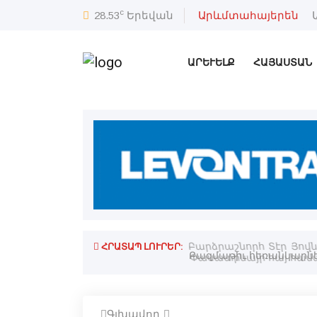
c
28.53
Երեվան
Արևմտահայերեն
ԱՐԵՒԵԼՔ
ՀԱՅԱՍՏԱՆ
ՀՐԱՏԱՊ ԼՈՒՐԵՐ:
ասի միջեւ. Թիրմիզի
Բարձրաշնորհ Տէր Յովն
Փասատինայի հայ համա
Գլխավոր