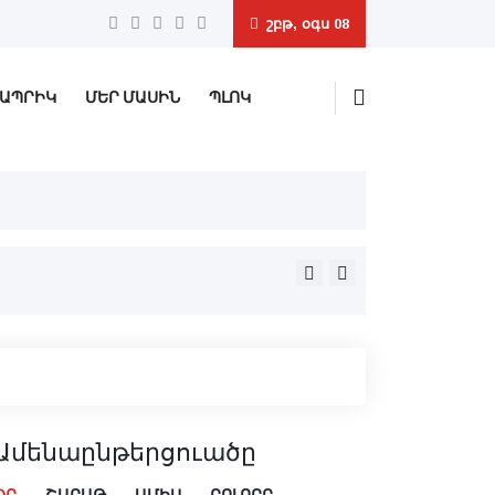
շբթ, օգս 08
ԱՊՐԻԿ
ՄԵՐ ՄԱՍԻՆ
ՊԼՈԿ
Եմէնի կառավարութեան ուժե
Ամենաընթերցուածը