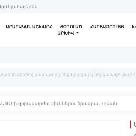
Արևելահայերեն
ԱՐԱԲԱԿԱՆ ԱՇԽԱՐՀ
ՅՕԴՈՒԱԾ
ՀԱՐՑԱԶՐՈՒՅՑ
Խ
ԱՐԽԻՎ
սկոպոսի գործով դատաւորը ինքաբացարկ ներկայացուցած է
ՆԱԹՕ-ի զօրավարժութիւններու ծրագրաւորման