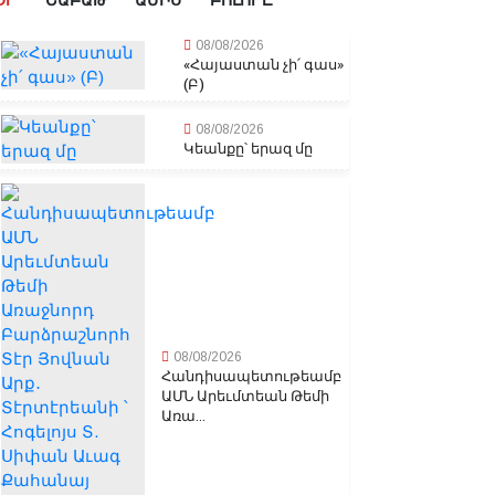
ՕՐ
ՇԱԲԱԹ
ԱՄԻՍ
ԲՈԼՈՐԸ
08/08/2026
«Հայաստան չի՛ գաս»
(Բ)
08/08/2026
Կեանքը՝ երազ մը
08/08/2026
Հանդիսապետութեամբ
ԱՄՆ Արեւմտեան Թեմի
Առա...