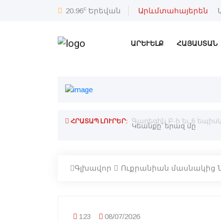
c
20.96
Երեվան
Արևմտահայերեն
ԱՐԵՒԵԼՔ
ՀԱՅԱՍՏԱՆ
ՀՐԱՏԱՊ ԼՈՒՐԵՐ:
Գարեգին Բ-ի եւ 6 եպի
Կեանքը՝ երազ մը
Գլխավոր
Ուքրանիան մասնակից 
123
08/07/2026