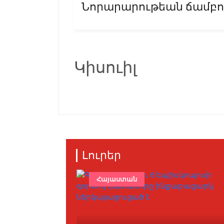
Նորարարութեան ճամբուն 
Կիսուիլ
Լուրեր
Հայաստան