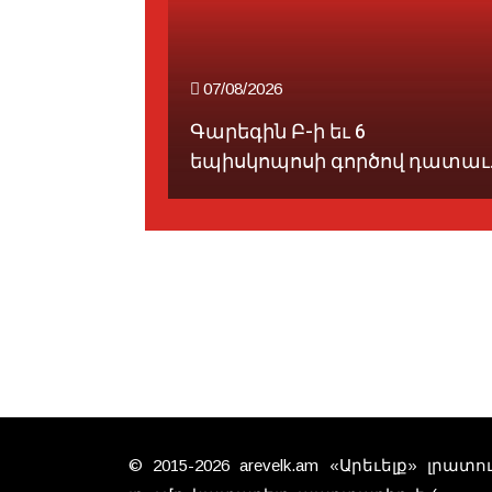
07/08/2026
ան
Գարեգին Բ-ի եւ 6
րջա...
եպիսկոպոսի գործով դատաւ..
© 2015-2026 arevelk.am «Արեւելք» լրա