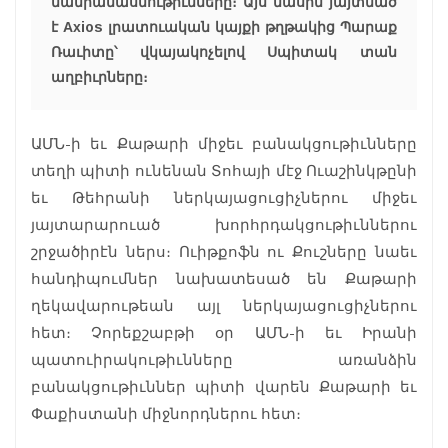
մանրամասնութիւնները։ Այս մասին յայտնած
է
Axios
լրատուական կայքի թղթակից Պարաք
Ռաւիտը՝ վկայակոչելով Սպիտակ տան
աղբիւրները։
ԱՄՆ-ի եւ Քաթարի միջեւ բանակցութիւնները
տեղի պիտի ունենան Տոհայի մէջ Ուաշինկթընի
եւ Թեհրանի ներկայացուցիչներու միջեւ
յայտարարուած խորհրդակցութիւններու
շրջածիրէն ներս։ Ուիթքոֆն ու Քուշները նաեւ
հանդիպումներ նախատեսած են Քաթարի
ղեկավարութեան այլ ներկայացուցիչներու
հետ։ Չորեքշաբթի օր ԱՄՆ-ի եւ Իրանի
պատուիրակութիւնները առանձին
բանակցութիւններ պիտի վարեն Քաթարի եւ
Փաքիստանի միջնորդներու հետ։