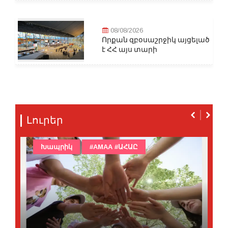
08/08/2026
Որքան զբօսաշրջիկ այցելած
է ՀՀ այս տարի
Լուրեր
Խապրիկ
#AMAA #ԱՀԱԸ