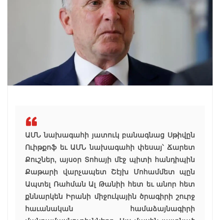
ԱՄՆ նախագահի յատուկ բանագնաց Սթիվըն
Ուիթքոֆ եւ ԱՄՆ նախագահի փեսայ՝ Ճարետ
Քուշներ, այսօր Տոհայի մէջ պիտի հանդիպին
Քաթարի վարչապետ Շէյխ Մոհամմետ պըն
Ապտել Ռահման Ալ Թանիի հետ եւ անոր հետ
քննարկեն Իրանի միջուկային ծրագիրի շուրջ
հաւանական համաձայնագիրի