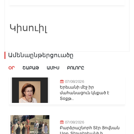
Կիսուիլ
Ամենաընթերցուածը
ՕՐ
ՇԱԲԱԹ
ԱՄԻՍ
ԲՈԼՈՐԸ
07/08/2026
Երեւանի մէջ իր
մահանացուն կնքած է
Տօքթ...
07/08/2026
Բարձրաշնորհ Տէր Յովնան
Արք. Տէրտէրեանի հ...