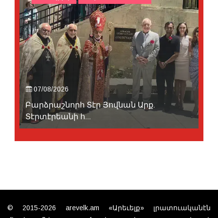
07/08/2026
Բարձրաշնորհ Տէր Յովնան Արք.
Տէրտէրեանի հ...
© 2015-2026 arevelk.am «Արեւելք» լրատուականէն