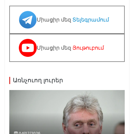
Միացիր մեզ
Տելեգրամում
Միացիր մեզ
Յութուբում
Առնչուող լուրեր
04/07/2026