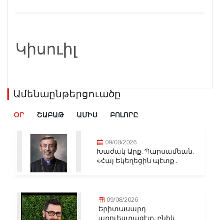
Կիսուիլ
Ամենաընթերցուածը
ՕՐ
ՇԱԲԱԹ
ԱՄԻՍ
ԲՈԼՈՐԸ
09/08/2026
Խաժակ Արք. Պարսամեան.
«Հայ Եկեղեցին պէտք...
09/08/2026
Երիտասարդ
արուեստագէտ, բնիկ