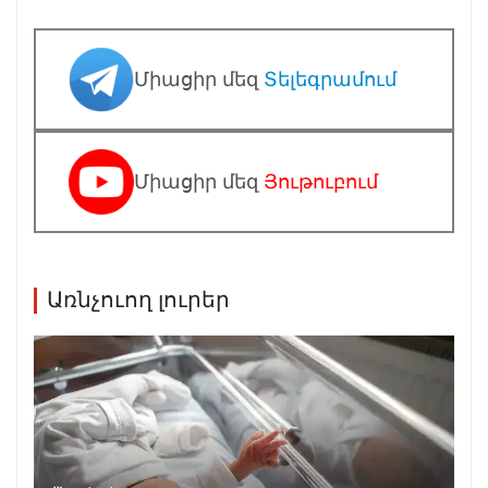
Միացիր մեզ
Տելեգրամում
Միացիր մեզ
Յութուբում
Առնչուող լուրեր