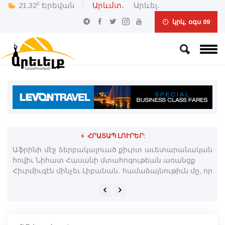
c
21.32
Երեվան
Արևմտ․
Արևել․
կրկ, օգս 09
ՀՐԱՏԱՊ ԼՈՒՐԵՐ:
, որ
Աֆրինի մէջ ձերբակալուած քիւրտ աւետարանական
Հր
հովիւ Նիհատ Հասանի մտահոգութեան առանցք
«Ա