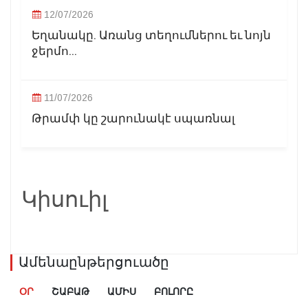
12/07/2026
Եղանակը. Առանց տեղումներու եւ նոյն
ջերմո...
11/07/2026
Թրամփ կը շարունակէ սպառնալ
Կիսուիլ
Ամենաընթերցուածը
ՕՐ
ՇԱԲԱԹ
ԱՄԻՍ
ԲՈԼՈՐԸ