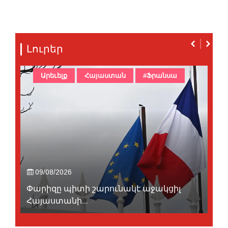
Լուրեր
Արեւելք
Հայաստան
#Ֆրանսա
09/08/2026
Փարիզը պիտի շարունակէ աջակցիլ
Հայաստանի...