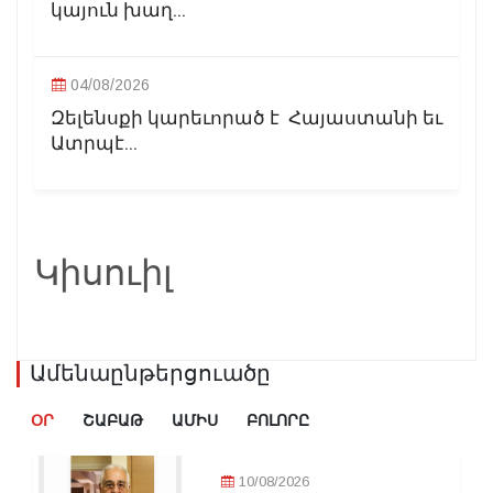
կայուն խաղ...
04/08/2026
Զելենսքի կարեւորած է Հայաստանի եւ
Ատրպէ...
Կիսուիլ
Ամենաընթերցուածը
ՕՐ
ՇԱԲԱԹ
ԱՄԻՍ
ԲՈԼՈՐԸ
10/08/2026