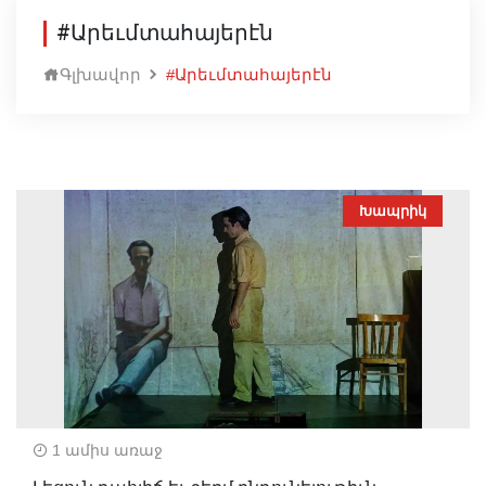
#Արեւմտահայերէն
Գլխավոր
#Արեւմտահայերէն
Խապրիկ
1 ամիս առաջ