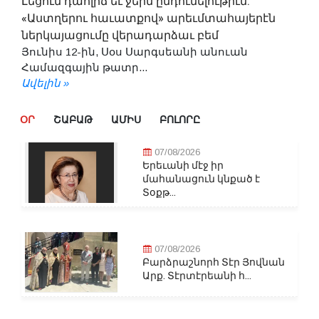
Լեցուն դահլիճ եւ ջերմ ընդունելութիւն.
«Աստղերու հաւատքով» արեւմտահայերէն
ներկայացումը վերադարձաւ բեմ
Յունիս 12-ին, Սօս Սարգսեանի անուան
Համազգային թատր...
Ավելին »
ՕՐ
ՇԱԲԱԹ
ԱՄԻՍ
ԲՈԼՈՐԸ
07/08/2026
Երեւանի մէջ իր
մահանացուն կնքած է
Տօքթ...
07/08/2026
Բարձրաշնորհ Տէր Յովնան
Արք. Տէրտէրեանի հ...