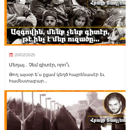
20/02/2025
Մեղայ… Չեմ գիտէր, որո՞ւ
Թող այսօր ե՛ս ըլլամ կեղծ հայրենասէր եւ
համեստաբար...