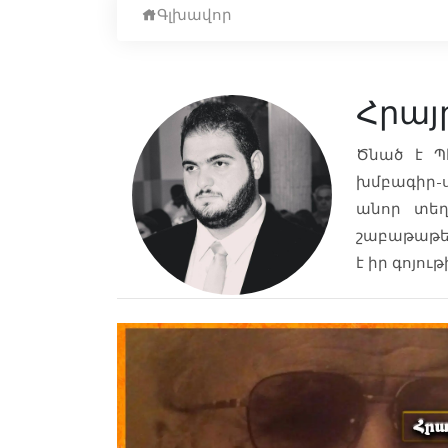
Գլխավոր
Հրայ
Ծնած է Պ
խմբագիր-ս
անոր տեղ
շաբաթաթեր
է իր գոյութ