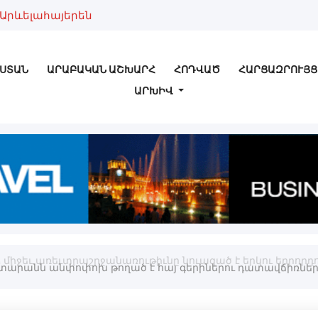
Արևելահայերեն
ՍՏԱՆ
ԱՐԱԲԱԿԱՆ ԱՇԽԱՐՀ
ՀՈԴՎԱԾ
ՀԱՐՑԱԶՐՈՒՅՑ
ԱՐԽԻՎ
 միջեւ առեւտրաշրջանառութիւնը նուազած է երկու երրորդո