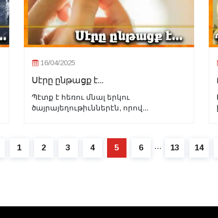
16/04/2025
Սէրը ընթացք է...
Պէտք է հեռու մնալ երկու
ծայրայեղութիւններէն, որով...
1
2
3
4
5
6
13
14
⋯