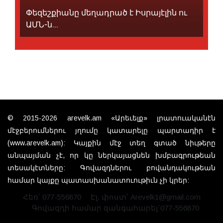
Փեզեշքիանը մեղադրած է Իսրայէլին ու
ԱՄՆ-ն...
© 2015-2026 arevelk.am «Արեւելք» լրատուականէն
մէջբերումներու յղումը կատարելը պարտադիր է
(www.arevelk.am): Կայքին մէջ տեղ գտած նիւթերը
անպայման չէ, որ կը ներկայացնեն խմբագրութեան
տեսակէտները: Գովազդներու բովանդակութեան
համար կայքը պատասխանատուութիւն չի կրեր:
Հեռ՝ 077-556870
Էլ. փոստ՝ Arevelk1@gmail.com
Գովազդի համար զանգահարել`077-556870