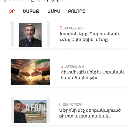
ՕՐ
ՇԱԲԱԹ
ԱՄԻՍ
ԲՈԼՈՐԸ
09/08/2026
Խաժակ Արք. Պարսամեան.
«Հայ Եկեղեցին պէտք...
09/08/2026
Հիւրմիւզէն մինչեւ Լիբանան.
համաձայնութիւ...
09/08/2026
Աֆրինի մէջ ձերբակալուած
քիւրտ աւետարանակ...