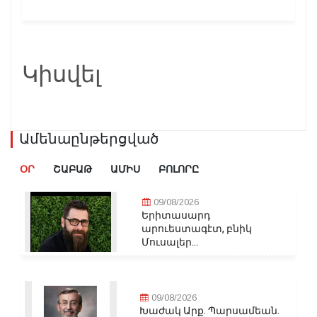
Կիսվել
Ամենաընթերցված
ՕՐ
ՇԱԲԱԹ
ԱՄԻՍ
ԲՈԼՈՐԸ
09/08/2026
Երիտասարդ
արուեստագէտ, բնիկ
Մուսալեր...
09/08/2026
Խաժակ Արք. Պարսամեան.