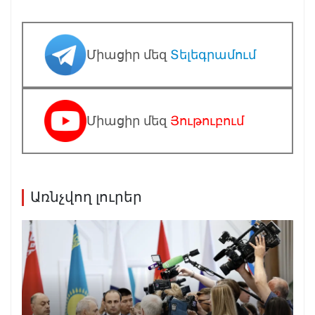
Միացիր մեզ
Տելեգրամում
Միացիր մեզ
Յութուբում
Առնչվող լուրեր