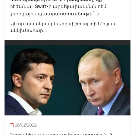
թէժանայ. Swift-ի արգելափակման դէմ
կորիզային պատրաստուածութի՞ւն
Այն որ պատերազմները միշտ ալ յղի կ՚ըլլան
անկիւնադար...
26/02/2022