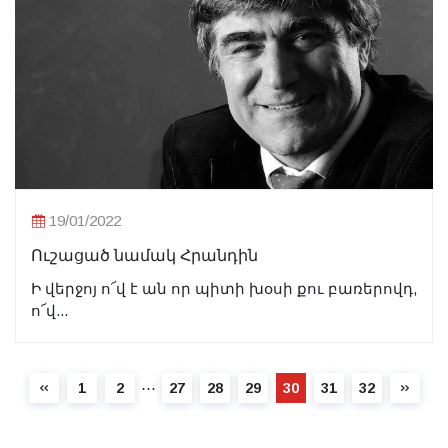
19/01/2022
Ուշացած նամակ Հրանդին
Ի վերջոյ ո՜վ է ան որ պիտի խօսի քու բառերովդ,
ո՜վ...
⋯
1
2
27
28
29
30
31
32