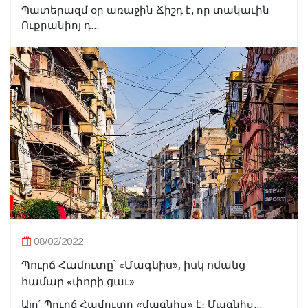
Պատերազմ օր առաջին Ճիշդ է, որ տակաւին
Ուքրանիոյ դ...
08/02/2022
Պուրճ Համուտը՝ «Մագնիս», իսկ ոմանց
համար «փորի ցաւ»
Այո՛ Պուրճ Համուտը «մագնիս» է։ Մագնիս...